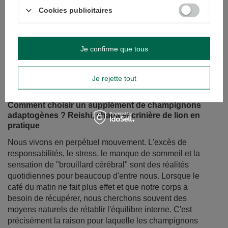
Cookies publicitaires
Je confirme que tous
Je rejette tout
Comment choisir un supplément de champignons
adaptogènes ? Reishi, chaga et crinière de lion en
pratique
Nous vivons en perpétuel mouvement. L'excès de
responsabilités, le stress, le manque de sommeil et la
sensation de "brouillard cérébral" sont des réalités
quotidiennes pour beaucoup d'entre nous. Lorsque le
café du matin ne fait plus effet et que notre corps a
besoin de récupérer, nous cherchons souvent des
moyens naturels de rétablir l'équilibre interne. C'est
précisément la raison pour laquelle les champignons