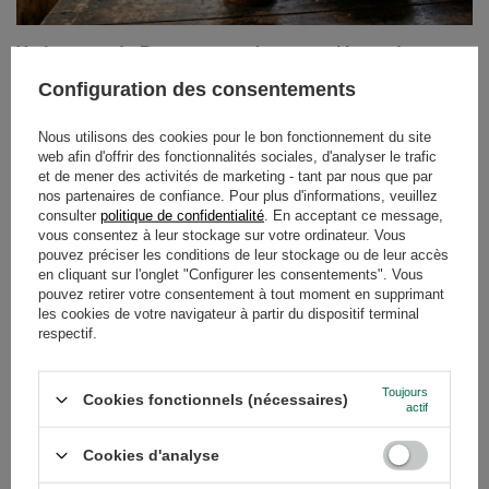
Yerba mate du Paraguay - qu'est-ce qui la rend
unique et pourquoi vaut-elle la peine d'être choisie ?
Configuration des consentements
Nous sommes de retour avec notre voyage à travers les
plus importants "pays de la yerba mate" ! Après un
Nous utilisons des cookies pour le bon fonctionnement du site
web afin d'offrir des fonctionnalités sociales, d'analyser le trafic
voyage fascinant en Argentine, il est temps d'aller dans
et de mener des activités de marketing - tant par nous que par
un endroit que beaucoup considèrent comme le berceau
nos partenaires de confiance. Pour plus d'informations, veuillez
absolu et le foyer spirituel de l'infusion de thé maté. La
consulter
politique de confidentialité
. En acceptant ce message,
yerba mate paraguayenne est intense, fumée et
vous consentez à leur stockage sur votre ordinateur. Vous
caractéristique. Si vous êtes à la recherche d'une
pouvez préciser les conditions de leur stockage ou de leur accès
en cliquant sur l'onglet "Configurer les consentements". Vous
véritable stimulation et d'une saveur que vous ne pouvez
pouvez retirer votre consentement à tout moment en supprimant
ignorer, vous êtes au bon endroit.
les cookies de votre navigateur à partir du dispositif terminal
respectif.
En savoir plus
Toujours
Cookies fonctionnels (nécessaires)
actif
Cookies d'analyse