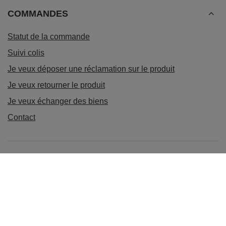
COMMANDES
Statut de la commande
Suivi colis
Je veux déposer une réclamation sur le produit
Je veux retourner le produit
Je veux échanger des biens
Contact
Compte
Réglementations