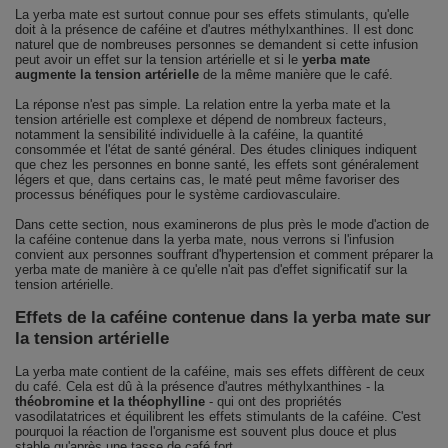
La yerba mate est surtout connue pour ses effets stimulants, qu'elle
doit à la présence de caféine et d'autres méthylxanthines. Il est donc
naturel que de nombreuses personnes se demandent si cette infusion
peut avoir un effet sur la tension artérielle et si le
yerba mate
augmente la tension artérielle
de la même manière que le café.
La réponse n'est pas simple. La relation entre la yerba mate et la
tension artérielle est complexe et dépend de nombreux facteurs,
notamment la sensibilité individuelle à la caféine, la quantité
consommée et l'état de santé général. Des études cliniques indiquent
que chez les personnes en bonne santé, les effets sont généralement
légers et que, dans certains cas, le maté peut même favoriser des
processus bénéfiques pour le système cardiovasculaire.
Dans cette section, nous examinerons de plus près le mode d'action de
la caféine contenue dans la yerba mate, nous verrons si l'infusion
convient aux personnes souffrant d'hypertension et comment préparer la
yerba mate de manière à ce qu'elle n'ait pas d'effet significatif sur la
tension artérielle.
Effets de la caféine contenue dans la yerba mate sur
la tension artérielle
La yerba mate contient de la caféine, mais ses effets diffèrent de ceux
du café. Cela est dû à la présence d'autres méthylxanthines - la
théobromine et la théophylline
- qui ont des propriétés
vasodilatatrices et équilibrent les effets stimulants de la caféine. C'est
pourquoi la réaction de l'organisme est souvent plus douce et plus
stable qu'après une tasse de café fort.