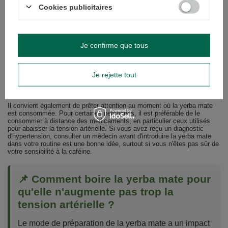
la tension vasculaire, ce qui peut être bénéfique pour le système
Cookies publicitaires
cardiovasculaire.
Toutefois, il est important de rappeler que la yerba mate contient de la
caféine - qui peut provoquer une augmentation de la tension artérielle à
court terme, en particulier chez les personnes sensibles ou qui
Je confirme que tous
préparent des infusions très fortes. C'est pourquoi il est essentiel
d'observer la réaction de son propre corps. Si vous ressentez des
palpitations cardiaques, un malaise ou une augmentation sensible de la
Je rejette tout
tension artérielle après avoir consommé de la yerba mate, il est
préférable de réduire la quantité de feuilles utilisées ou de choisir des
infusions plus douces.
Il convient également de prêter attention au moment où la yerba mate
est consommée. Pour certaines personnes, il est préférable de le
consommer à distance des médicaments, en particulier ceux utilisés
pour abaisser la tension artérielle. Si vous avez reçu un diagnostic
d'hypertension, consulter un médecin avant d'introduire la yerba mate
dans votre routine est une bonne idée, surtout si vous n'êtes pas sûr de
votre sensibilité à la caféine.
📌 Comment boire la yerba mate pour
qu'elle n'augmente pas trop la
tension artérielle ?
Le mode de préparation de la yerba mate a un impact