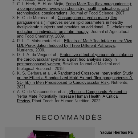
C. I. Heck, E. H. de Mejia,
Yerba Mate Tea (Ilex paraguariensis):
a comprehensive review on chemistry, health implications, and
technological considerations
, Journal of Food Science, 2007.
E. C. de Morais et al.,
Consumption of yerba mate ( Ilex
paraguariensis ) improves serum lipid parameters in healthy
dyslipidemic subjects and provides an additional LDL-cholesterol
reduction in individuals on statin therapy
, Journal of Agricultural
and Food Chemistry, 2009.
R. L. T. Matsumoto et al.,
Effects of Maté Tea Intake on ex Vivo
LDL Peroxidation Induced by Three Different Pathways
,
Nutrients, 2009.
D. T. A. da Veiga et al.,
Protective effect of yerba mate intake on
the cardiovascular system: a post hoc analysis study in
postmenopausal women
, Brazilian Journal of Medical and
Biological Research, 2018.
K. S. Gerbara et al.,
A Randomized Crossover Intervention Study
on the Effect a Standardized Maté Extract (Ilex paraguariensis A.
St.-Hil.) in Men Predisposed to Cardiovascular Risk
, Nutrients,
2021.
A. C. de Vasconcellos et al.,
Phenolic Compounds Present in
Yerba Mate Potentially Increase Human Health: A Critical
Review
, Plant Foods for Human Nutrition, 2022.
RECOMMANDÉS
Yaguar Hierbas Pamp