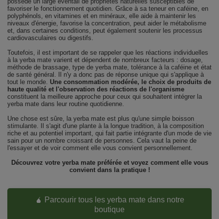
possède un large éventail de propriétés naturelles susceptibles de
favoriser le fonctionnement quotidien. Grâce à sa teneur en caféine, en
polyphénols, en vitamines et en minéraux, elle aide à maintenir les
niveaux d'énergie, favorise la concentration, peut aider le métabolisme
et, dans certaines conditions, peut également soutenir les processus
cardiovasculaires ou digestifs.
Toutefois, il est important de se rappeler que les réactions individuelles
à la yerba mate varient et dépendent de nombreux facteurs : dosage,
méthode de brassage, type de yerba mate, tolérance à la caféine et état
de santé général. Il n'y a donc pas de réponse unique qui s'applique à
tout le monde.
Une consommation modérée, le choix de produits de
haute qualité et l'observation des réactions de l'organisme
constituent la meilleure approche pour ceux qui souhaitent intégrer la
yerba mate dans leur routine quotidienne.
Une chose est sûre, la yerba mate est plus qu'une simple boisson
stimulante. Il s'agit d'une plante à la longue tradition, à la composition
riche et au potentiel important, qui fait partie intégrante d'un mode de vie
sain pour un nombre croissant de personnes. Cela vaut la peine de
l'essayer et de voir comment elle vous convient personnellement.
Découvrez votre yerba mate préférée et voyez comment elle vous
convient dans la pratique !
🧉 Parcourir tous les yerba mate dans notre
boutique