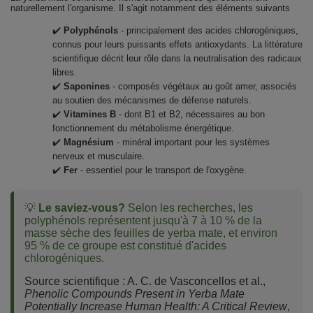
naturellement l'organisme. Il s'agit notamment des éléments suivants
✔️
Polyphénols
- principalement des acides chlorogéniques,
connus pour leurs puissants effets antioxydants. La littérature
scientifique décrit leur rôle dans la neutralisation des radicaux
libres.
✔️
Saponines
- composés végétaux au goût amer, associés
au soutien des mécanismes de défense naturels.
✔️
Vitamines B
- dont B1 et B2, nécessaires au bon
fonctionnement du métabolisme énergétique.
✔️
Magnésium
- minéral important pour les systèmes
nerveux et musculaire.
✔️
Fer
- essentiel pour le transport de l'oxygène.
💡
Le saviez-vous?
Selon les recherches, les
polyphénols représentent jusqu'à 7 à 10 % de la
masse sèche des feuilles de yerba mate, et environ
95 % de ce groupe est constitué d'acides
chlorogéniques.
Source scientifique :
A. C. de Vasconcellos et al.,
Phenolic Compounds Present in Yerba Mate
Potentially Increase Human Health: A Critical Review
,