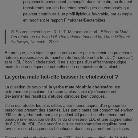
polyphénols parviennent inchangés dans l'intestin, où ils sont
transformés par des bactéries bénéfiques en composés qui
peuvent contribuer à un profil lipidique favorable, par exemple
en modifiant le rapport Firmicutes/Bacteroides.
💬 Source scientifique :
R. L. T. Matsumoto et al.,
Effects of Maté
Tea Intake on ex Vivo LDL Peroxidation Induced by Three Different
Pathways
, Nutrients, 2009.
En pratique, cela signifie que la yerba mate peut soutenir les processus
naturels responsables du maintien de l'équilibre entre le LDL ("mauvais")
et le HDL ("bon") cholestérol. Il ne s'agit pas d'un effet thérapeutique
mais d'une conséquence naturelle de la composition de la plante.
La yerba mate fait-elle baisser le cholestérol ?
La question de savoir
si la yerba mate réduit le cholestérol
est
extrêmement populaire. La façon la plus fiable d'y répondre est
d'examiner les résultats d'études cliniques bien conçues.
L'une des études les plus citées a été menée auprès d'un groupe de
personnes prenant des statines. Les participants ont consommé environ
990 ml de yerba mate par jour pendant 40 jours. Les chercheurs ont
observé une réduction de 8,6 % du cholestérol LDL et une augmentation
de 6,2 % du HDL. Cela suggère qu'une consommation régulière peut
favoriser des changements bénéfiques dans les paramètres lipidiques.
Dans une autre étude publiée en 2021, des hommes âgés de 45 à 65