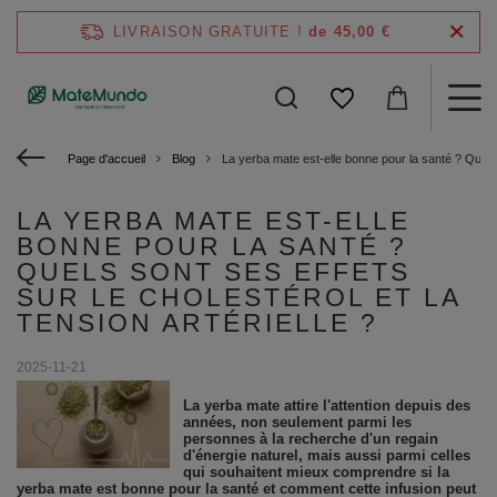
LIVRAISON GRATUITE !
de 45,00 €
Page d'accueil
Blog
La yerba mate est-elle bonne pour la santé ? Quels so
LA YERBA MATE EST-ELLE
BONNE POUR LA SANTÉ ?
QUELS SONT SES EFFETS
SUR LE CHOLESTÉROL ET LA
TENSION ARTÉRIELLE ?
2025-11-21
La yerba mate attire l'attention depuis des
années, non seulement parmi les
personnes à la recherche d'un regain
d'énergie naturel, mais aussi parmi celles
qui souhaitent mieux comprendre si la
yerba mate est bonne pour la santé et comment cette infusion peut