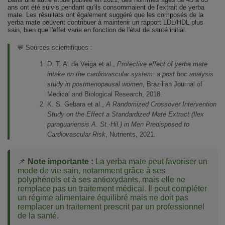
ans ont été suivis pendant qu'ils consommaient de l'extrait de yerba
mate. Les résultats ont également suggéré que les composés de la
yerba mate peuvent contribuer à maintenir un rapport LDL/HDL plus
sain, bien que l'effet varie en fonction de l'état de santé initial.
💬 Sources scientifiques :
D. T. A. da Veiga et al.,
Protective effect of yerba mate
intake on the cardiovascular system: a post hoc analysis
study in postmenopausal women
, Brazilian Journal of
Medical and Biological Research, 2018.
K. S. Gebara et al.,
A Randomized Crossover Intervention
Study on the Effect a Standardized Maté Extract (Ilex
paraguariensis A. St.-Hil.) in Men Predisposed to
Cardiovascular Risk
, Nutrients, 2021.
📌
Note importante :
La yerba mate peut favoriser un
mode de vie sain, notamment grâce à ses
polyphénols et à ses antioxydants, mais elle ne
remplace pas un traitement médical. Il peut compléter
un régime alimentaire équilibré mais ne doit pas
remplacer un traitement prescrit par un professionnel
de la santé.