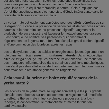
cellules du stress oxydatif. Selon les recherches disponibles, ces
composés peuvent contribuer au maintien d'une bonne fonction
vasculaire et d'un équilibre métabolique naturel. Cela n'implique pas
d'effet thérapeutique, mais c'est une piste d'étude intéressante dans le
contexte de la santé cardiovasculaire.
La yerba mate est également appréciée pour ses
effets bénéfiques sur
la digestion
. Grâce à la présence de saponines et de composés amers
naturels, elle peut stimuler les processus digestifs, augmenter la
production de sucs digestifs et favoriser le métabolisme des graisses.
C'est pourquoi de nombreuses personnes qui consomment
régulièrement de la yerba mate font état d'un plus grand confort digestif
et d'une diminution des lourdeurs après les repas.
Les antioxydants, dont les acides chlorogéniques, jouent également un
rôle dans les
mécanismes immunitaires naturels
. Dans l'étude déjà
citée de
Veiga et al. (2018)
, les chercheurs ont observé une réduction
des marqueurs inflammatoires dans certaines conditions métaboliques.
Il ne s'agit pas d'un effet équivalent au traitement des infections, mais il
peut favoriser la résistance générale de l'organisme.
Cela vaut-il la peine de boire régulièrement de la
yerba mate ?
Les adeptes de la yerba mate soulignent souvent que les plus grands
bienfaits sont obtenus par une consommation régulière mais modérée.
En effet, le thé au maté influence plusieurs processus à la fois -
l'énergie, la concentration, le métabolisme et même la fonction
cardiovasculaire.