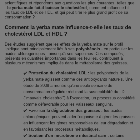
scientifiques et répondrons aux questions les plus courantes, telles que
:
le yerba mate fait-il baisser le cholestérol
, comment influence-t-il
les taux de LDL et de HDL, et qui peut tirer le plus grand profit de sa
consommation ?
Comment la yerba mate influence-t-elle les taux de
cholestérol LDL et HDL ?
Des études suggèrent que les effets de la yerba mate sur le profil
lipidique sont principalement liés à ses
polyphénols
- en particulier les
acides chlorogéniques - ainsi qu'à ses saponines. Ces composés,
présents en quantités importantes dans les feuilles, contribuent à
plusieurs mécanismes impliqués dans le métabolisme des graisses.
✔️
Protection du cholestérol LDL :
les polyphénols de la
yerba mate agissent comme des antioxydants naturels. Une
étude de 2008 a montré qu'une seule semaine de
consommation régulière réduisait la susceptibilité du LDL
("mauvais cholestérol") à l'oxydation, un processus considéré
comme défavorable pour les vaisseaux sanguins.
✔️ Favoriser
la dégradation des graisses : les
acides
chlorogéniques peuvent aider l'organisme à gérer les graisses
en influençant les gènes responsables de leur dégradation et
en favorisant les processus métaboliques.
✔️
Soutien d'un microbiome intestinal sain :
certains