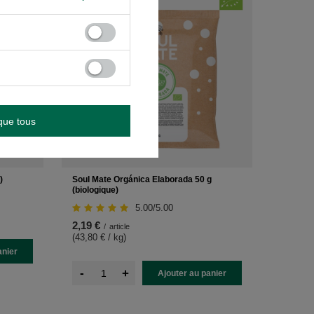
que tous
)
Soul Mate Orgánica Elaborada 50 g
(biologique)
5.00/5.00
2,19 €
/
article
(43,80 € / kg
)
anier
-
+
Ajouter au panier