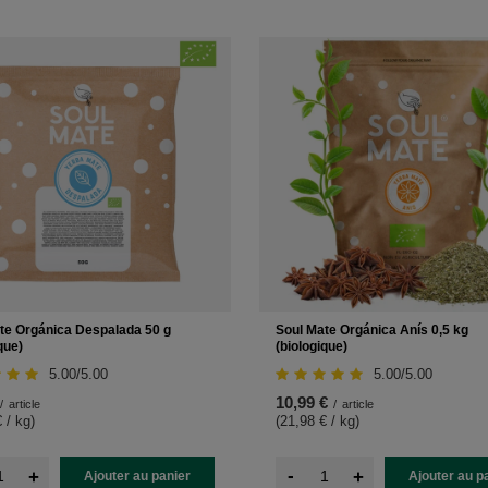
te Orgánica Despalada 50 g
Soul Mate Orgánica Anís 0,5 kg
que)
(biologique)
5.00/5.00
5.00/5.00
10,99 €
/
article
/
article
 / kg
)
(21,98 € / kg
)
-
+
+
Ajouter au panier
Ajouter au p