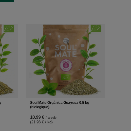
g
Soul Mate Orgánica Guayusa 0,5 kg
(biologique)
10,99 €
/
article
(21,98 € / kg
)