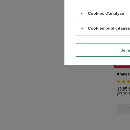
Cookies d'analyse
Cookies publicitaires
Je re
RECOMM
Kraus O
13,85 
(27,70 €
-