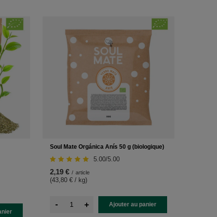
Soul Mate Orgánica Anís 50 g (biologique)
5.00/5.00
2,19 €
/
article
(43,80 € / kg
)
-
+
Ajouter au panier
anier