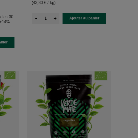
(43,80 € / kg
)
s les 30
-
+
Ajouter au panier
+14%
anier