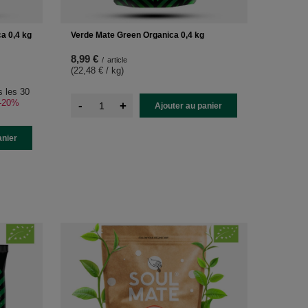
a 0,4 kg
Verde Mate Green Organica 0,4 kg
8,99 €
/
article
(22,48 € / kg
)
s les 30
-20%
-
+
Ajouter au panier
anier