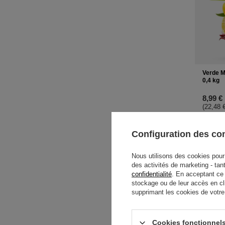
Verde M
0,4 kg
8,99 €
(22,48 €
-
Configuration des c
Nous utilisons des cookies pour 
des activités de marketing - tan
confidentialité
. En acceptant ce
stockage ou de leur accès en cl
supprimant les cookies de votre n
Cookies fonctionnels