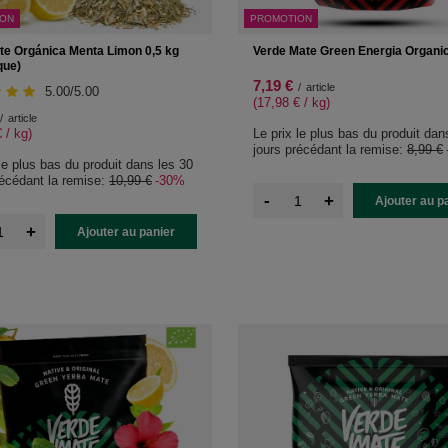
ION
PROMOTION
te Orgánica Menta Limon 0,5 kg
Verde Mate Green Energia Organic
que)
7,19 €
/
article
5.00/5.00
(17,98 € / kg
)
/
article
 / kg
)
Le prix le plus bas du produit dan
jours précédant la remise:
8,99 €
 le plus bas du produit dans les 30
récédant la remise:
10,99 €
-30%
-
+
Ajouter au p
+
Ajouter au panier