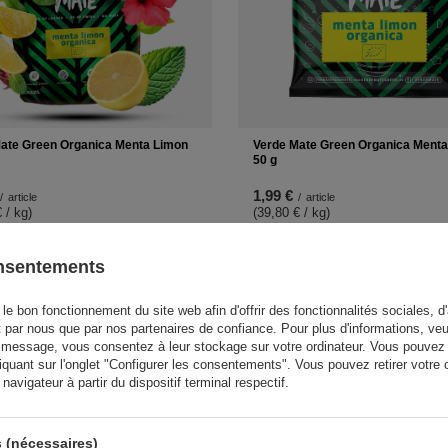
ate Green Organica Menta Limon
Verde Mate Green Organica Ment
50 g
1,99 €
/
article
/
article
 / kg
)
(39,80 € / kg
)
-
+
+
Ajouter au panier
Ajouter au p
onsentements
le bon fonctionnement du site web afin d'offrir des fonctionnalités sociales, d'
t par nous que par nos partenaires de confiance. Pour plus d'informations, veu
 message, vous consentez à leur stockage sur votre ordinateur. Vous pouvez p
iquant sur l'onglet "Configurer les consentements". Vous pouvez retirer vot
avigateur à partir du dispositif terminal respectif.
 (nécessaires)