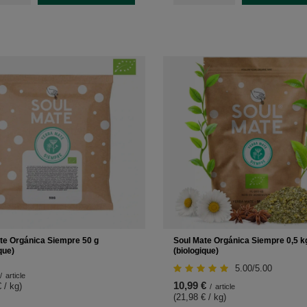
te Orgánica Siempre 50 g
Soul Mate Orgánica Siempre 0,5 k
que)
(biologique)
5.00/5.00
/
article
10,99 €
 / kg
)
/
article
(21,98 € / kg
)