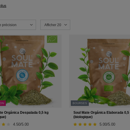
plus
e tri
e précision
Modifier le nombre de produits affichés
Afficher 20
ION
BOURSES
te Orgánica Despalada 0,5 kg
Soul Mate Orgánica Elaborada 0,5
que)
(biologique)
4.50/5.00
5.00/5.00