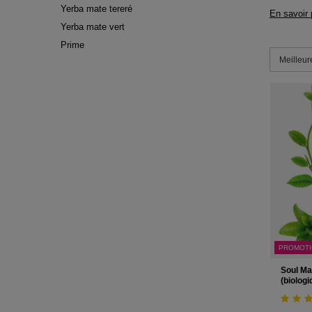
Yerba mate tereré
En savoir 
Yerba mate vert
Prime
Modifier l
Meilleur
PROMOT
Soul Ma
(biologi