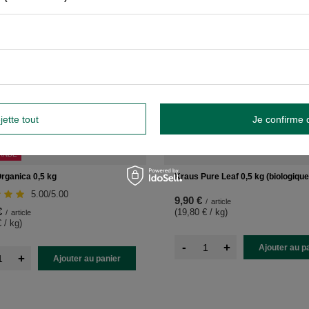
jette tout
Je confirme 
ANDÉ
rganica 0,5 kg
Kraus Pure Leaf 0,5 kg (biologique
5.00/5.00
9,90 €
/
article
€
(19,80 € / kg
)
/
article
 / kg
)
-
+
Ajouter au p
+
Ajouter au panier