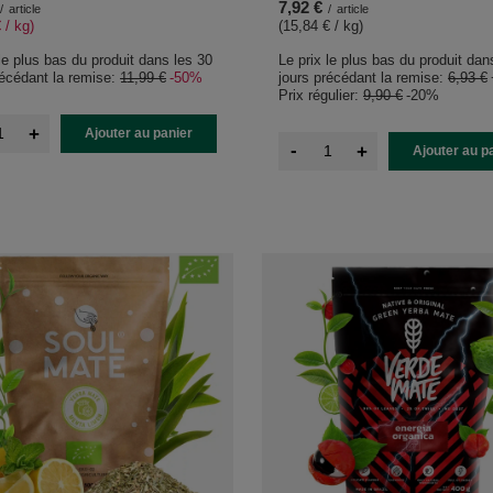
7,92 €
/
article
/
article
 / kg
)
(15,84 € / kg
)
 le plus bas du produit dans les 30
Le prix le plus bas du produit dan
récédant la remise:
11,99 €
-50%
jours précédant la remise:
6,93 €
Prix régulier:
9,90 €
-20%
+
Ajouter au panier
-
+
Ajouter au p