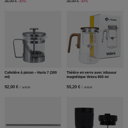
35,99 €
-30%
35,99 €
-30%
Cafetière à piston – Hario 7 (300
Théière en verre avec infuseur
ml)
magnétique Velora 800 ml
92,00 €
55,20 €
/
article
/
article