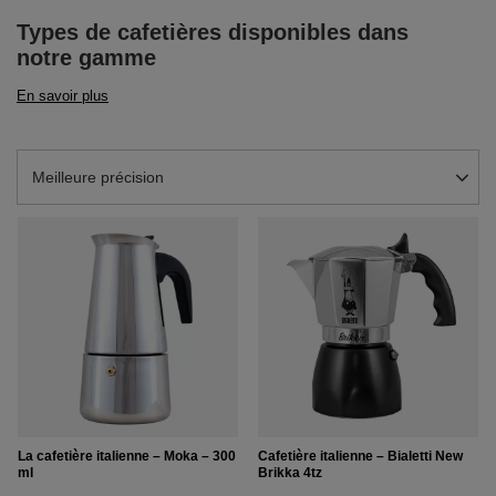
Types de cafetières disponibles dans
notre gamme
En savoir plus
Modifier le tri
Meilleure précision
La cafetière italienne – Moka – 300
Cafetière italienne – Bialetti New
ml
Brikka 4tz