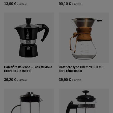
13,90 €
90,10 €
/
article
/
article
Cafetière italienne – Bialetti Moka
Cafetière type Chemex 800 ml +
Express 1tz (noire)
filtre réutilisable
36,20 €
39,90 €
/
article
/
article