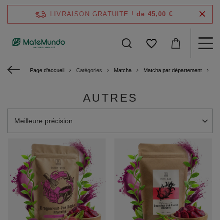
LIVRAISON GRATUITE !
de 45,00 €
Page d'accueil
Catégories
Matcha
Matcha par département
Au
AUTRES
Modifier le tri
Meilleure précision