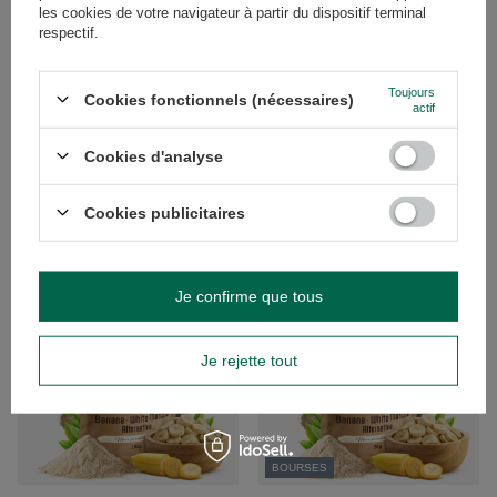
les cookies de votre navigateur à partir du dispositif terminal
respectif.
Toujours
Cookies fonctionnels (nécessaires)
actif
Mary Rose – Yellow Matcha
Mary Rose – Yellow Matcha
Alternative – Mangue (poudre) 50 g
Alternative – Mangue (poudre) 100
Cookies d'analyse
g
9,30 €
/
article
12,70 €
(186,00 € / kg
)
/
article
Cookies publicitaires
(127,00 € / kg
)
Je confirme que tous
Je rejette tout
BOURSES