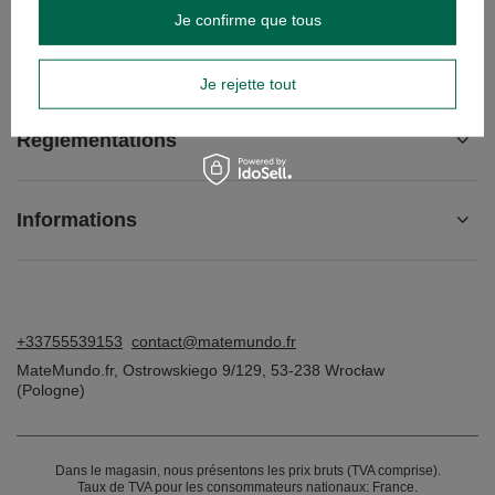
Je confirme que tous
Compte
Je rejette tout
Réglementations
Informations
+33755539153
contact@matemundo.fr
MateMundo.fr
,
Ostrowskiego 9/129
,
53-238
Wrocław
(Pologne)
Dans le magasin, nous présentons les prix bruts (TVA comprise).
Taux de TVA pour les consommateurs nationaux:
France
.