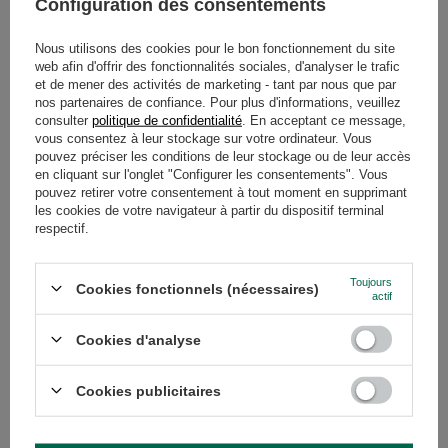
Configuration des consentements
Nous utilisons des cookies pour le bon fonctionnement du site
Guampa palo santo - décorée
web afin d'offrir des fonctionnalités sociales, d'analyser le trafic
5.00/5.00
et de mener des activités de marketing - tant par nous que par
24,90 €
nos partenaires de confiance. Pour plus d'informations, veuillez
/
article
consulter
politique de confidentialité
. En acceptant ce message,
vous consentez à leur stockage sur votre ordinateur. Vous
pouvez préciser les conditions de leur stockage ou de leur accès
en cliquant sur l'onglet "Configurer les consentements". Vous
pouvez retirer votre consentement à tout moment en supprimant
les cookies de votre navigateur à partir du dispositif terminal
COMMANDES
respectif.
Statut de la commande
Toujours
Cookies fonctionnels (nécessaires)
Suivi colis
actif
Je veux déposer une réclamation sur le produit
Cookies d'analyse
Je veux retourner le produit
Je veux échanger des biens
Cookies publicitaires
Contact