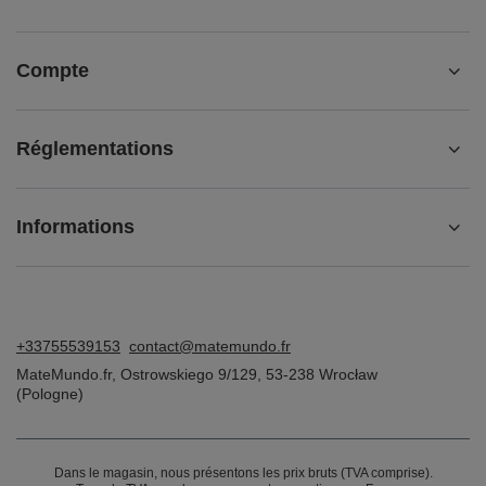
Compte
Réglementations
Informations
+33755539153
contact@matemundo.fr
MateMundo.fr
,
Ostrowskiego 9/129
,
53-238
Wrocław
(Pologne)
Dans le magasin, nous présentons les prix bruts (TVA comprise).