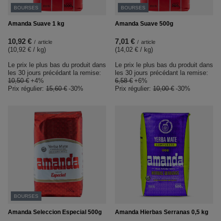
BOURSES
BOURSES
Amanda Suave 1 kg
Amanda Suave 500g
10,92 €
7,01 €
/
article
/
article
(10,92 € / kg
)
(14,02 € / kg
)
Le prix le plus bas du produit dans
Le prix le plus bas du produit dans
les 30 jours précédant la remise:
les 30 jours précédant la remise:
10,50 €
+4%
6,58 €
+6%
Prix régulier:
15,60 €
-30%
Prix régulier:
10,00 €
-30%
BOURSES
Amanda Seleccion Especial 500g
Amanda Hierbas Serranas 0,5 kg