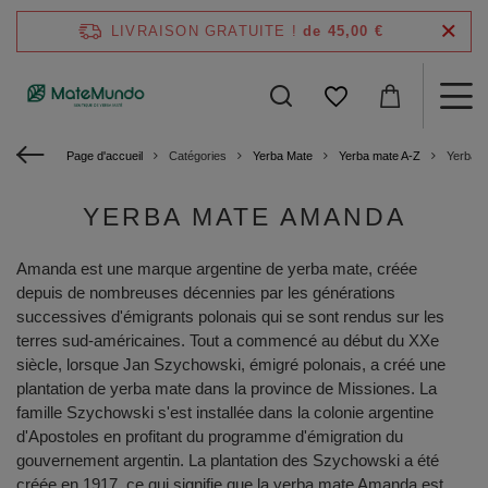
LIVRAISON GRATUITE !
de 45,00 €
Page d'accueil
Catégories
Yerba Mate
Yerba mate A-Z
Yerba 
YERBA MATE AMANDA
Amanda est une marque argentine de yerba mate, créée
depuis de nombreuses décennies par les générations
successives d'émigrants polonais qui se sont rendus sur les
terres sud-américaines. Tout a commencé au début du XXe
siècle, lorsque Jan Szychowski, émigré polonais, a créé une
plantation de yerba mate dans la province de Missiones. La
famille Szychowski s'est installée dans la colonie argentine
d'Apostoles en profitant du programme d'émigration du
gouvernement argentin. La plantation des Szychowski a été
créée en 1917, ce qui signifie que la yerba mate Amanda est