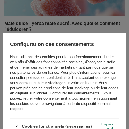
Mate dulce - yerba mate sucré. Avec quoi et comment
l'édulcorer ?
La yerba mate est traditionnellement associée à une
Configuration des consentements
saveur intense et amère, mais tout le monde ne sait pas
qu'en Amérique du Sud, elle est souvent appréciée dans
Nous utilisons des cookies pour le bon fonctionnement du site
une version sucrée. Le Mate dulce - yerba mate sucré -
web afin d'offrir des fonctionnalités sociales, d'analyser le trafic
est une excellente alternative pour ceux qui préfèrent les
et de mener des activités de marketing - tant par nous que par
saveurs plus douces ou qui commencent tout juste leur
nos partenaires de confiance. Pour plus d'informations, veuillez
aventure avec cette infusion. Mais comment sucrer le thé
consulter
politique de confidentialité
. En acceptant ce message,
vous consentez à leur stockage sur votre ordinateur. Vous
de maté pour qu'il ne perde pas ses propriétés et reste
pouvez préciser les conditions de leur stockage ou de leur accès
délicieux ? Il existe de nombreuses possibilités, du sucre
en cliquant sur l'onglet "Configurer les consentements". Vous
classique aux édulcorants naturels en passant par les
pouvez retirer votre consentement à tout moment en supprimant
additifs fruités. Dans cet article, nous vous proposons de
les cookies de votre navigateur à partir du dispositif terminal
découvrir comment sucrer la yerba mate de la manière la
respectif.
plus simple et la plus saine qui soit !
Toujours
En savoir plus
Cookies fonctionnels (nécessaires)
actif