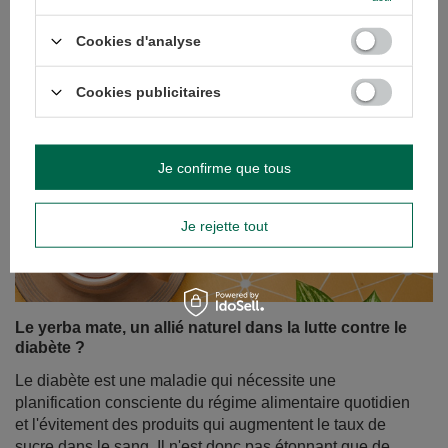
Cookies d'analyse
Cookies publicitaires
Je confirme que tous
Je rejette tout
Le yerba mate, un allié naturel dans la lutte contre le
diabète ?
Le diabète est une maladie qui nécessite une
planification consciente du régime alimentaire quotidien
et l'évitement des produits qui augmentent le taux de
sucre dans le sang. Il n'est donc pas étonnant que de