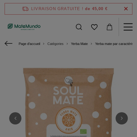
LIVRAISON GRATUITE !
de 45,00 €
Page d'accueil
Catégories
Yerba Mate
Yerba mate par caractéristi