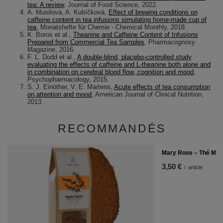
tea: A review
, Journal of Food Science, 2022.
A. Musilová, A. Kubíčková,
Effect of brewing conditions on
caffeine content in tea infusions simulating home-made cup of
tea
, Monatshefte für Chemie - Chemical Monthly, 2018.
K. Boros et al.,
Theanine and Caffeine Content of Infusions
Prepared from Commercial Tea Samples
, Pharmacognosy
Magazine, 2016.
F. L. Dodd et al.,
A double-blind, placebo-controlled study
evaluating the effects of caffeine and L-theanine both alone and
in combination on cerebral blood flow, cognition and mood
,
Psychopharmacology, 2015.
S. J. Einöther, V. E. Martens,
Acute effects of tea consumption
on attention and mood
, American Journal of Clinical Nutrition,
2013.
RECOMMANDÉS
Mary Rose – Thé Mor
3,50 €
/
article