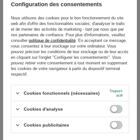
Configuration des consentements
Le thé qui contient le plus de caféine dépend
non seulement de sa forme, mais aussi de la
Nous utilisons des cookies pour le bon fonctionnement du site
qualité des feuilles, de la quantité utilisée
web afin d'offrir des fonctionnalités sociales, d'analyser le trafic
et de mener des activités de marketing - tant par nous que par
et du temps d'infusion
.
nos partenaires de confiance. Pour plus d'informations, veuillez
consulter
politique de confidentialité
. En acceptant ce message,
vous consentez à leur stockage sur votre ordinateur. Vous
En résumé, ce n'est pas la forme seule (feuilles ou sachets) qui
pouvez préciser les conditions de leur stockage ou de leur accès
détermine si le thé stimule plus fortement. Les facteurs clés sont la
en cliquant sur l'onglet "Configurer les consentements". Vous
qualité des feuilles, le degré de fragmentation et la méthode d'infusion.
pouvez retirer votre consentement à tout moment en supprimant
les cookies de votre navigateur à partir du dispositif terminal
respectif.
Toujours
Cookies fonctionnels (nécessaires)
actif
Cookies d'analyse
Cookies publicitaires
Quel thé contient le plus de caféine ?
Comparaison des différents types de thé