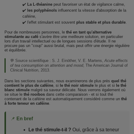
✔️
La L-théanine
peut favoriser un état de vigilance calme,
✔️
les polyphénols
influencent la vitesse d'absorption de la
caféine,
✔️ l'effet stimulant est souvent
plus stable et plus durable
.
Pour de nombreuses personnes, le
thé en tant qu'alternative
stimulante au café
s'avère être une meilleure solution, en particulier
lors d'un travail intellectuel ou de longues sessions d'étude. Il ne
procure pas un "coup" aussi brutal, mais peut offrir une énergie régulière
et équilibrée.
💬 Source scientifique :
S. J. Einöther, V. E. Martens,
Acute effects
of tea consumption on attention and mood
, The American Journal of
Clinical Nutrition, 2013.
Dans les sections suivantes, nous examinerons de plus près
quel thé
contient le plus de caféine
, si
le thé noir stimule
le plus et si
le thé
blanc stimule
malgré sa saveur délicate. Nous verrons également où
se situe le
thé rooibos
dans cette comparaison - et si tout thé
contenant de la caféine est automatiquement considéré comme un
thé
à forte teneur en caféine
.
📌
En bref
Le thé stimule-t-il ?
Oui, grâce à sa teneur