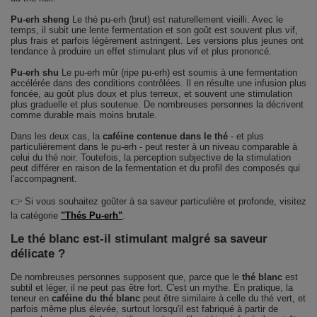
Pu‑erh sheng
Le thé pu-erh (brut) est naturellement vieilli. Avec le
temps, il subit une lente fermentation et son goût est souvent plus vif,
plus frais et parfois légèrement astringent. Les versions plus jeunes ont
tendance à produire un effet stimulant plus vif et plus prononcé.
Pu‑erh shu
Le pu-erh mûr (ripe pu-erh) est soumis à une fermentation
accélérée dans des conditions contrôlées. Il en résulte une infusion plus
foncée, au goût plus doux et plus terreux, et souvent une stimulation
plus graduelle et plus soutenue. De nombreuses personnes la décrivent
comme durable mais moins brutale.
Dans les deux cas, la
caféine contenue dans le thé
- et plus
particulièrement dans le pu-erh - peut rester à un niveau comparable à
celui du thé noir. Toutefois, la perception subjective de la stimulation
peut différer en raison de la fermentation et du profil des composés qui
l'accompagnent.
👉 Si vous souhaitez goûter à sa saveur particulière et profonde, visitez
la catégorie
"Thés Pu-erh"
.
Le thé blanc est-il stimulant malgré sa saveur
délicate ?
De nombreuses personnes supposent que, parce que le
thé blanc
est
subtil et léger, il ne peut pas être fort. C'est un mythe. En pratique, la
teneur en
caféine du thé blanc
peut être similaire à celle du thé vert, et
parfois même plus élevée, surtout lorsqu'il est fabriqué à partir de