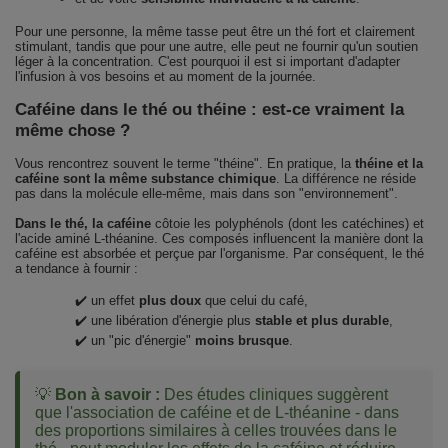
Pour une personne, la même tasse peut être un thé fort et clairement
stimulant, tandis que pour une autre, elle peut ne fournir qu'un soutien
léger à la concentration. C'est pourquoi il est si important d'adapter
l'infusion à vos besoins et au moment de la journée.
Caféine dans le thé ou théine : est-ce vraiment la
même chose ?
Vous rencontrez souvent le terme "théine". En pratique, la
théine et la
caféine sont la même substance chimique
. La différence ne réside
pas dans la molécule elle-même, mais dans son "environnement".
Dans le thé, la caféine
côtoie les polyphénols (dont les catéchines) et
l'acide aminé L-théanine. Ces composés influencent la manière dont la
caféine est absorbée et perçue par l'organisme. Par conséquent, le thé
a tendance à fournir :
✔️ un effet
plus doux
que celui du café,
✔️ une libération d'énergie plus
stable et plus durable
,
✔️ un "pic d'énergie"
moins brusque
.
💡
Bon à savoir :
Des études cliniques suggèrent
que l'association de caféine et de L-théanine - dans
des proportions similaires à celles trouvées dans le