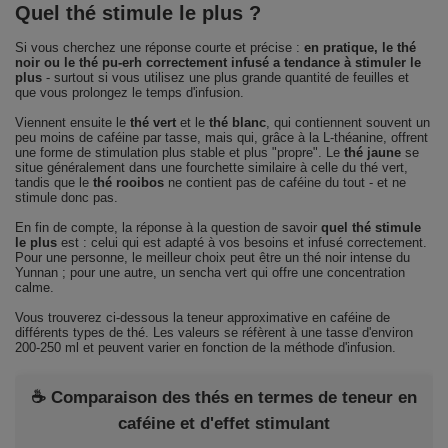
Quel thé stimule le plus ?
Si vous cherchez une réponse courte et précise :
en pratique, le thé
noir ou le thé pu-erh correctement infusé a tendance à stimuler le
plus
- surtout si vous utilisez une plus grande quantité de feuilles et
que vous prolongez le temps d'infusion.
Viennent ensuite le
thé vert
et le
thé blanc
, qui contiennent souvent un
peu moins de caféine par tasse, mais qui, grâce à la L-théanine, offrent
une forme de stimulation plus stable et plus "propre". Le
thé jaune
se
situe généralement dans une fourchette similaire à celle du thé vert,
tandis que le
thé rooibos
ne contient pas de caféine du tout - et ne
stimule donc pas.
En fin de compte, la réponse à la question de savoir
quel thé stimule
le plus
est : celui qui est adapté à vos besoins et infusé correctement.
Pour une personne, le meilleur choix peut être un thé noir intense du
Yunnan ; pour une autre, un sencha vert qui offre une concentration
calme.
Vous trouverez ci-dessous la teneur approximative en caféine de
différents types de thé. Les valeurs se réfèrent à une tasse d'environ
200-250 ml et peuvent varier en fonction de la méthode d'infusion.
☕ Comparaison des thés en termes de teneur en
caféine et d'effet stimulant