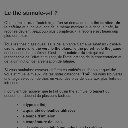
Le thé stimule-t-il ?
C'est simple :
oui
. Toutefois, si l'on se demande si
le thé contient de
la caféine
et si celle-ci agit de la même manière que dans le café, la
réponse devient beaucoup plus complexe. - la réponse est beaucoup
plus complexe.
Tous les thés classiques issus de la plante
Camellia sinensis
- c'est-à-
dire le
thé noir
, le
thé vert
, le
thé blanc
, le
thé pu erh
et le
thé jaune
-
contiennent de la caféine. C'est cette
caféine du thé
qui est
responsable de l'effet stimulant, de l'amélioration de la concentration et
de la diminution de la sensation de fatigue.
Si vous souhaitez essayer différentes variétés et découvrir quel thé
vous stimule le mieux, visitez notre catégorie
"Thé"
, où vous trouverez
une large sélection de thés en vrac, des plus délicats aux plus forts et
intenses.
Il convient de rappeler que le fait qu'un thé stimule fortement ou
doucement dépend de plusieurs facteurs :
le type de thé
,
la quantité de feuilles utilisées
le temps d'infusion
,
la température de l'eau
,
et de votre
sensibilité individuelle à la caféine
.