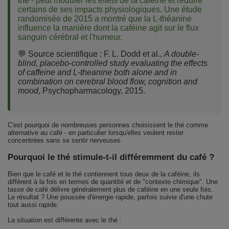
thé - peut moduler les effets de la caféine et réduire
certains de ses impacts physiologiques. Une étude
randomisée de 2015 a montré que la L-théanine
influence la manière dont la caféine agit sur le flux
sanguin cérébral et l'humeur.
💬 Source scientifique :
F. L. Dodd et al.,
A double-
blind, placebo-controlled study evaluating the effects
of caffeine and L-theanine both alone and in
combination on cerebral blood flow, cognition and
mood
, Psychopharmacology, 2015.
C'est pourquoi de nombreuses personnes choisissent le thé comme
alternative au café - en particulier lorsqu'elles veulent rester
concentrées sans se sentir nerveuses.
Pourquoi le thé stimule-t-il différemment du café ?
Bien que le café et le thé contiennent tous deux de la caféine, ils
diffèrent à la fois en termes de quantité et de "contexte chimique". Une
tasse de café délivre généralement plus de caféine en une seule fois.
Le résultat ? Une poussée d'énergie rapide, parfois suivie d'une chute
tout aussi rapide.
La situation est différente avec le thé :