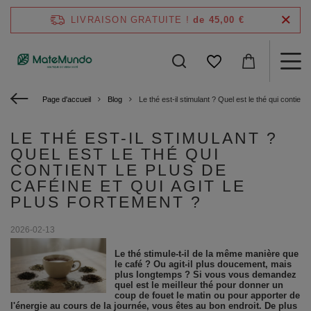
LIVRAISON GRATUITE !
de 45,00 €
Page d'accueil
Blog
Le thé est-il stimulant ? Quel est le thé qui contient 
LE THÉ EST-IL STIMULANT ?
QUEL EST LE THÉ QUI
CONTIENT LE PLUS DE
CAFÉINE ET QUI AGIT LE
PLUS FORTEMENT ?
2026-02-13
Le thé stimule-t-il de la même manière que
le café ? Ou agit-il plus doucement, mais
plus longtemps ? Si vous vous demandez
quel est le meilleur thé pour donner un
coup de fouet le matin ou pour apporter de
l'énergie au cours de la journée, vous êtes au bon endroit. De plus