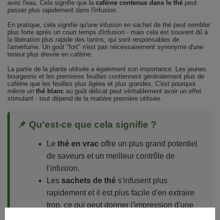
avec l'eau. Cela signifie que la
caféine contenue dans le thé
peut
passer plus rapidement dans l'infusion.
En pratique, cela signifie qu'une infusion en sachet de thé peut sembler
plus forte après un court temps d'infusion - mais cela est souvent dû à
la libération plus rapide des tanins, qui sont responsables de
l'amertume. Un goût "fort" n'est pas nécessairement synonyme d'une
teneur plus élevée en caféine.
La partie de la plante utilisée a également son importance. Les jeunes
bourgeons et les premières feuilles contiennent généralement plus de
caféine que les feuilles plus âgées et plus grandes. C'est pourquoi
même un
thé blanc
au goût délicat peut véritablement avoir un effet
stimulant - tout dépend de la matière première utilisée.
📌 Qu'est-ce que cela signifie ?
Le
thé en vrac
offre un plus grand potentiel
de saveurs et un meilleur contrôle de
l'infusion.
Les
sachets de thé
s'infusent plus
rapidement et il est plus facile d'en extraire
trop, ce qui peut donner l'impression d'une
plus grande force.