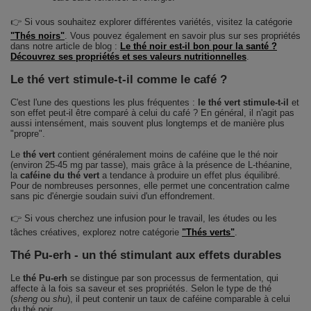
👉 Si vous souhaitez explorer différentes variétés, visitez la catégorie
"Thés noirs"
. Vous pouvez également en savoir plus sur ses propriétés
dans notre article de blog :
Le thé noir est-il bon pour la santé ?
Découvrez ses propriétés et ses valeurs nutritionnelles
.
Le thé vert stimule-t-il comme le café ?
C'est l'une des questions les plus fréquentes :
le thé vert stimule-t-il
et
son effet peut-il être comparé à celui du café ? En général, il n'agit pas
aussi intensément, mais souvent plus longtemps et de manière plus
"propre".
Le
thé vert
contient généralement moins de caféine que le thé noir
(environ 25-45 mg par tasse), mais grâce à la présence de L-théanine,
la
caféine du thé vert
a tendance à produire un effet plus équilibré.
Pour de nombreuses personnes, elle permet une concentration calme
sans pic d'énergie soudain suivi d'un effondrement.
👉 Si vous cherchez une infusion pour le travail, les études ou les
tâches créatives, explorez notre catégorie
"Thés verts"
.
Thé Pu-erh - un thé stimulant aux effets durables
Le
thé Pu-erh
se distingue par son processus de fermentation, qui
affecte à la fois sa saveur et ses propriétés. Selon le type de thé
(
sheng
ou
shu
), il peut contenir un taux de caféine comparable à celui
du thé noir.