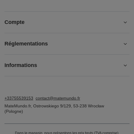
Compte
Réglementations
Informations
+33755539153
contact@matemundo.fr
MateMundo.fr
,
Ostrowskiego 9/129
,
53-238
Wrocław
(Pologne)
Dans le magasin, nous présentons les prix bruts (TVA comprise).