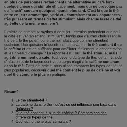
en plus de personnes recherchent une alternative au café fort -
quelque chose qui stimule efficacement, mais qui ne provoque pas
de "crash" soudain quelques heures plus tard. C'est là que le thé
entre en jeu : aromatique, varié et - contrairement aux apparences -
très puissant en termes d'effet stimulant. Mais chaque tasse de thé
agit-elle de la même manière ?
Il existe de nombreux mythes à ce sujet : certains prétendent que seul
le café est véritablement "stimulant", tandis que d'autres choisissent le
thé vert, le thé pu erh ou le thé noir classique comme stimulant
quotidien. Une question fréquente est la suivante :
le thé contient-il de
la caféine
et est-ce suffisant pour améliorer réellement la concentration
et les niveaux d'énergie ? La réponse est :
oui, le thé stimule, mais il
agit différemment du café
. Tout dépend du type de thé, de la méthode
d'infusion et de la façon dont votre corps réagit à la
caféine contenue
dans le thé
. Dans cet article, nous allons comparer les types de thé les
plus populaires, découvrir
quel thé contient le plus de caféine
et voir
quel thé stimule le plus
en pratique.
Résumé:
Le thé stimule-t-il ?
La caféine dans le thé - qu'est-ce qui influence son taux dans
l'infusion ?
Quel thé contient le plus de caféine ? Comparaison des
différents types de thé
Quel est le thé le plus stimulant ?