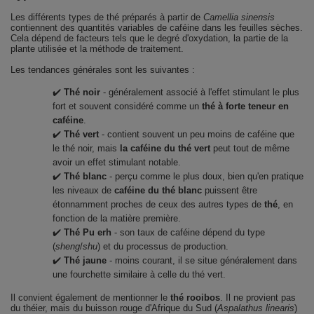
Les différents types de thé préparés à partir de
Camellia sinensis
contiennent des quantités variables de caféine dans les feuilles sèches.
Cela dépend de facteurs tels que le degré d'oxydation, la partie de la
plante utilisée et la méthode de traitement.
Les tendances générales sont les suivantes :
✔️
Thé noir
- généralement associé à l'effet stimulant le plus
fort et souvent considéré comme un
thé à forte teneur en
caféine
.
✔️
Thé vert
- contient souvent un peu moins de caféine que
le thé noir, mais
la caféine du thé vert
peut tout de même
avoir un effet stimulant notable.
✔️
Thé blanc
- perçu comme le plus doux, bien qu'en pratique
les niveaux de
caféine du thé blanc
puissent être
étonnamment proches de ceux des autres types de
thé
, en
fonction de la matière première.
✔️
Thé Pu erh
- son taux de caféine dépend du type
(
sheng
/
shu
) et du processus de production.
✔️
Thé jaune
- moins courant, il se situe généralement dans
une fourchette similaire à celle du thé vert.
Il convient également de mentionner le
thé rooibos
. Il ne provient pas
du théier, mais du buisson rouge d'Afrique du Sud (
Aspalathus linearis
)