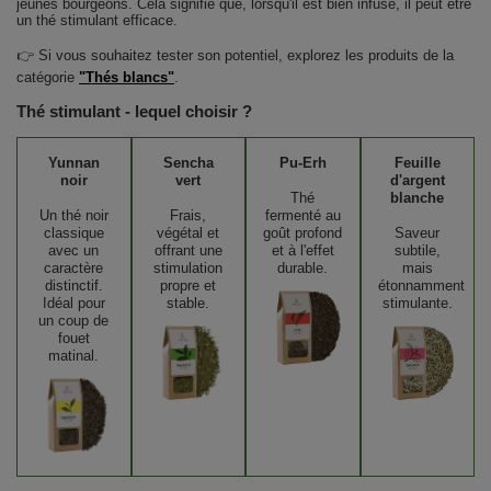
jeunes bourgeons. Cela signifie que, lorsqu'il est bien infusé, il peut être
un thé stimulant efficace.
👉 Si vous souhaitez tester son potentiel, explorez les produits de la
catégorie
"Thés blancs"
.
Thé stimulant - lequel choisir ?
Yunnan
Sencha
Pu-Erh
Feuille
noir
vert
d'argent
Thé
blanche
Un thé noir
Frais,
fermenté au
classique
végétal et
goût profond
Saveur
avec un
offrant une
et à l'effet
subtile,
caractère
stimulation
durable.
mais
distinctif.
propre et
étonnamment
Idéal pour
stable.
stimulante.
un coup de
fouet
matinal.