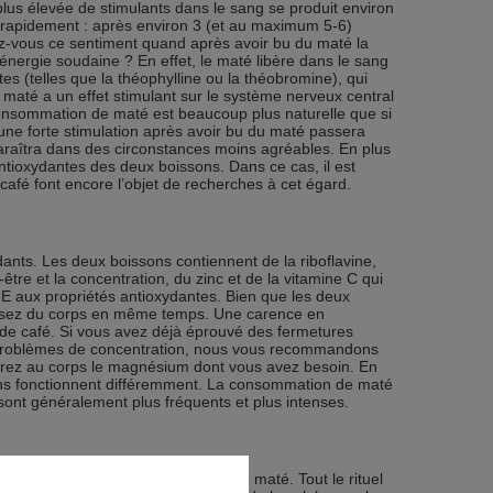
lus élevée de stimulants dans le sang se produit environ
 rapidement : après environ 3 (et au maximum 5-6)
sez-vous ce sentiment quand après avoir bu du maté la
’énergie soudaine ? En effet, le maté libère dans le sang
 (telles que la théophylline ou la théobromine), qui
le maté a un effet stimulant sur le système nerveux central
 consommation de maté est beaucoup plus naturelle que si
ne forte stimulation après avoir bu du maté passera
araîtra dans des circonstances moins agréables. En plus
ntioxydantes des deux boissons. Dans ce cas, il est
 café font encore l’objet de recherches à cet égard.
dants. Les deux boissons contiennent de la riboflavine,
être et la concentration, du zinc et de la vitamine C qui
E aux propriétés antioxydantes. Bien que les deux
ssez du corps en même temps. Une carence en
e café. Si vous avez déjà éprouvé des fermetures
s problèmes de concentration, nous vous recommandons
nirez au corps le magnésium dont vous avez besoin. En
ons fonctionnent différemment. La consommation de maté
 sont généralement plus fréquents et plus intenses.
us facile et rapide à préparer que le maté. Tout le rituel