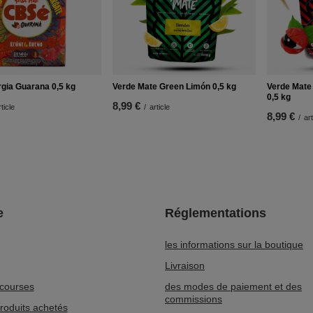
gia Guarana 0,5 kg
Verde Mate Green Limón 0,5 kg
Verde Mate
0,5 kg
8,99 €
rticle
/
article
8,99 €
/
art
e
Réglementations
les informations sur la boutique
Livraison
 courses
des modes de paiement et des
commissions
produits achetés