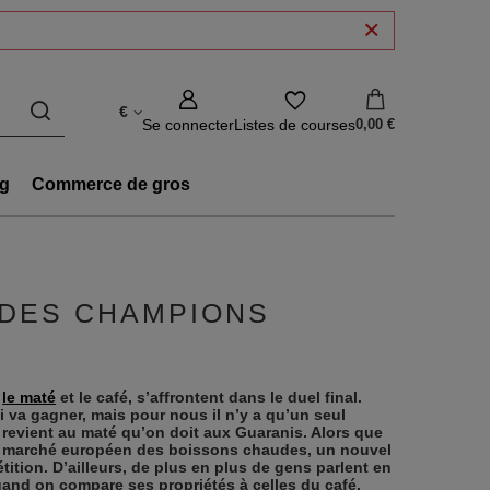
€
Se connecter
Listes de courses
0,00 €
g
Commerce de gros
 DES CHAMPIONS
r
le maté
et le café, s’affrontent dans le duel final.
va gagner, mais pour nous il n’y a qu’un seul
 revient au maté qu’on doit aux Guaranis. Alors que
e marché européen des boissons chaudes, un nouvel
tition. D’ailleurs, de plus en plus de gens parlent en
and on compare ses propriétés à celles du café.