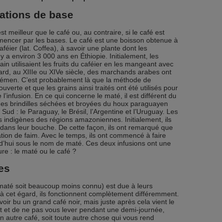
mations de base
t meilleur que le café ou, au contraire, si le café est
mmencer par les bases. Le café est une boisson obtenue à
aféier (lat. Coffea), à savoir une plante dont les
 y a environ 3 000 ans en Éthiopie. Initialement, les
in utilisaient les fruits du caféier en les mangeant avec
 tard, au XIIIe ou XIVe siècle, des marchands arabes ont
u Yémen. C’est probablement là que la méthode de
uverte et que les grains ainsi traités ont été utilisés pour
l’infusion. En ce qui concerne le maté, il est différent du
t des brindilles séchées et broyées du houx paraguayen
Sud : le Paraguay, le Brésil, l’Argentine et l’Uruguay. Les
s indigènes des régions amazoniennes. Initialement, ils
 dans leur bouche. De cette façon, ils ont remarqué que
ation de faim. Avec le temps, ils ont commencé à faire
rd’hui sous le nom de maté. Ces deux infusions ont une
re : le maté ou le café ?
es
 maté soit beaucoup moins connu) est due à leurs
 à cet égard, ils fonctionnent complètement différemment.
ir bu un grand café noir, mais juste après cela vient le
lit et de ne pas vous lever pendant une demi-journée,
un autre café, soit toute autre chose qui vous rend