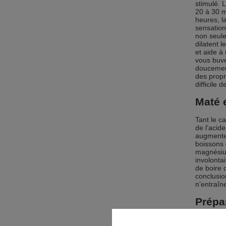
stimulé. 
20 à 30 m
heures, l
sensation
non seule
dilatent 
et aide à
vous buve
doucement
des propr
difficile
Maté e
Tant le c
de l’acid
augmente 
boissons
magnésium
involonta
de boire 
conclusio
n’entraîn
Prépa
Il faut ad