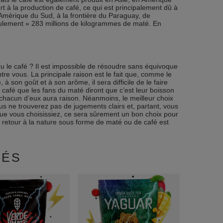
t à la production de café, ce qui est principalement dû à
 Amérique du Sud, à la frontière du Paraguay, de
seulement » 283 millions de kilogrammes de maté. En
ou le café ? Il est impossible de résoudre sans équivoque
re vous. La principale raison est le fait que, comme le
 à son goût et à son arôme, il sera difficile de le faire
café que les fans du maté diront que c’est leur boisson
it, chacun d’eux aura raison. Néanmoins, le meilleur choix
us ne trouverez pas de jugements clairs et, partant, vous
que vous choisissiez, ce sera sûrement un bon choix pour
le retour à la nature sous forme de maté ou de café est
DÉS