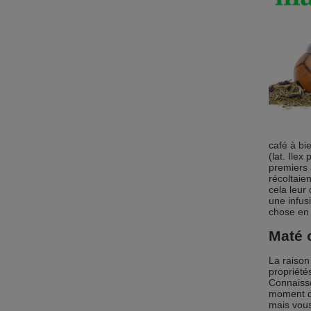
café à bi
(lat. Ile
premiers 
récoltaie
cela leur
une infus
chose en 
Maté 
La raison
propriété
Connaisse
moment de
mais vous