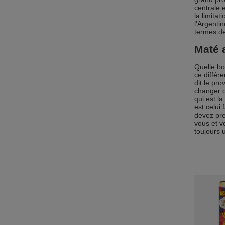
centrale 
la limita
l’Argenti
termes de
Maté a
Quelle bo
ce différ
dit le pro
changer d
qui est la
est celui
devez pre
vous et v
toujours 