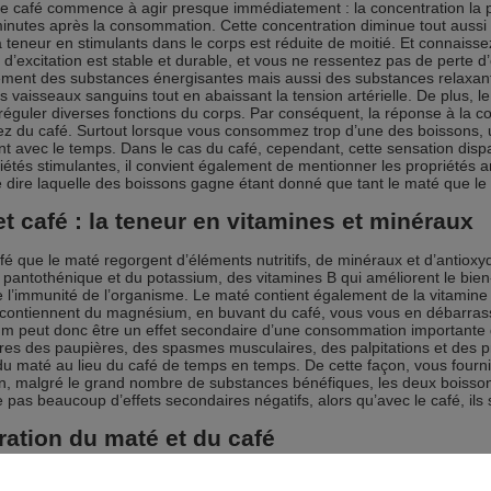
Le café commence à agir presque immédiatement : la concentration la p
inutes après la consommation. Cette concentration diminue tout aussi
a teneur en stimulants dans le corps est réduite de moitié. Et connais
 d’excitation est stable et durable, et vous ne ressentez pas de perte d
ment des substances énergisantes mais aussi des substances relaxantes
les vaisseaux sanguins tout en abaissant la tension artérielle. De plus, 
 réguler diverses fonctions du corps. Par conséquent, la réponse à la
z du café. Surtout lorsque vous consommez trop d’une des boissons, u
 avec le temps. Dans le cas du café, cependant, cette sensation disp
iétés stimulantes, il convient également de mentionner les propriétés a
 de dire laquelle des boissons gagne étant donné que tant le maté que le
t café : la teneur en vitamines et minéraux
afé que le maté regorgent d’éléments nutritifs, de minéraux et d’antioxy
e pantothénique et du potassium, des vitamines B qui améliorent le bien-
l’immunité de l’organisme. Le maté contient également de la vitamine 
 contiennent du magnésium, en buvant du café, vous vous en débarra
 peut donc être un effet secondaire d’une consommation importante d
ires des paupières, des spasmes musculaires, des palpitations et de
du maté au lieu du café de temps en temps. De cette façon, vous four
n, malgré le grand nombre de substances bénéfiques, les deux boiss
e pas beaucoup d’effets secondaires négatifs, alors qu’avec le café, ils
ration du maté et du café
mettre que le café est une boisson plus pratique et qu’il est beaucoup pl