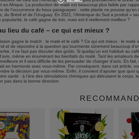
et en Afrique. La production de maté est beaucoup plus faible par rappor
tion de l’occurrence du houx paraguayen : cette plante ne pousse qu’en
ne, du Brésil et de l’Uruguay. En 2021, l’Amérique du Sud a produit « 
 popularité, le café gagne de loin, mais est-il réellement meilleur ?
u lieu du café – ce qui est mieux ?
isson gagne le match : le maté et le café ? Ce qui est mieux : le maté 
end et de répondre à la question qui tourmente sûrement beaucoup d’ent
verbe, il ne faut pas discuter des goûts. Si quelqu’un est habitué au café,
’avis, même en énumérant les bienfaits du maté. Tant les amateurs de 
 meilleure et il sera difficile de les persuader de changer d’avis. En fa
 fait en harmonie avec vous-même. Par conséquent, dans cet article, vo
ndre la décision par vous-même. Enfin, il convient d’ajouter que quoi 
otre santé : à l’ère des stimulations chimiques qui détruisent le corps, 
un pas dans la bonne direction.
RECOMMAN