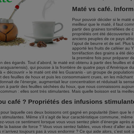
Maté vs café. Infor
Pour pouvoir décider si le maté es
meilleur que le maté, il faut co
partir des graines torréfiées de c
propriétés ont été découvertes il
anciens peuples de ce pays africa
l’ajout de beurre et de sel. Plus
apporté les fruits de caféier a
torréfaction des grains a été déco
la première fois pour préparer de 
en des égards. Tout d’abord, le maté est obtenu à partir des feuilles e
x paraguariensis), qui pousse à la frontière de quatre pays d’Amérique du 
à « découvrir » le maté ont été les Guaranis - un groupe de population
nt des feuilles de houx et puis les consommaient crues, en les mâchant
 donnait de l’énergie, augmentait leur concentration et réduisait la sens
ion à partir des feuilles séchées du houx, que nous connaissons aujou
commun : elles sont très stimulantes. Mais quelle boisson est la meilleu
ou café ? Propriétés des infusions stimulant
 pour laquelle ces deux boissons ont gagné en popularité (bien que le
s stimulantes. Même s’il s’agit de leur caractéristique commune, même
z-vous ce sentiment lorsque vous vous sentez plein d’énergie après avo
 la baisse de force ? Vous vous sentez faibles, vous rêvez d’aller au 
 n’arrivez toujours pas à vous endormir ? Ce qui aide alors, c’est soit 