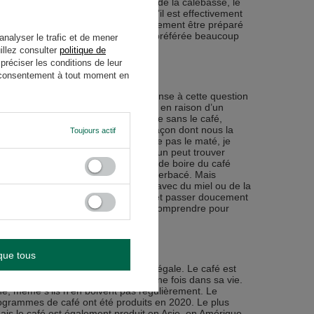
onne température, le bon entretien de la calebasse, le
l y a tellement de choses à faire qu’il est effectivement
chaude. En théorie, le maté peut également être préparé
 apprécier le goût de leur boisson préférée beaucoup
analyser le trafic et de mener
illez consulter
politique de
réciser les conditions de leur
re consentement à tout moment en
Cependant, il n’y a pas de bonne réponse à cette question
 sont découragés par le goût du maté en raison d’un
i ne peuvent pas imaginer une journée sans le café,
isson que nous choisissons, de la façon dont nous la
Toujours actif
roire des phrases comme « Je n’aime pas le maté, je
et de méthodes de préparation, chacun peut trouver
. Bien sûr, si quelqu’un a l’habitude de boire du café
r au goût du maté amer et légèrement herbacé. Mais
ts et aux herbes aromatiques, sucré avec du miel ou de la
vous pouvez vous habituer à son goût et passer doucement
e le jazz, il faut s’y habituer et le comprendre pour
que tous
 les deux boissons de manière très inégale. Le café est
 qui ne l’ait pas essayé au moins une fois dans sa vie.
ne, même s’ils n’en boivent pas régulièrement. Le
logrammes de café ont été produits en 2020. Le plus
Mais le café est également produit en Asie, en Amérique