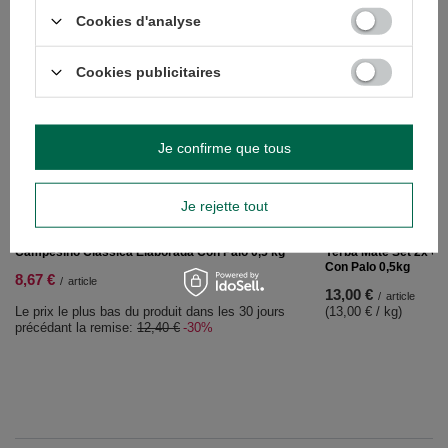
RECOMMANDÉS
Cookies d'analyse
Cookies publicitaires
Je confirme que tous
Je rejette tout
PROMOTION
Campesino Classica Elaborada Con Palo 0,5 kg
Yerba Mate Set 2x C
Con Palo 0,5kg
8,67 €
/
article
13,00 €
/
article
Le prix le plus bas du produit dans les 30 jours
(13,00 € / kg
)
précédant la remise:
12,40 €
-30%