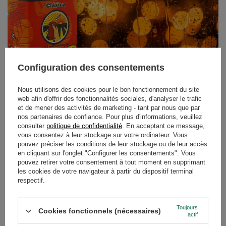
Campesino Clasica — goût et arôme
Configuration des consentements
Après avoir versé de l'eau, on a impression que tout soit devenu plus
Nous utilisons des cookies pour le bon fonctionnement du site
intense : la force de texture sèche, de la fumée, de la terre. Le premier
versement de l'eau ne nous a pas trop séduits.
web afin d'offrir des fonctionnalités sociales, d'analyser le trafic
et de mener des activités de marketing - tant par nous que par
Le deuxième versement de l'eau et les suivants - eh bien - ce n'est pas
nos partenaires de confiance. Pour plus d'informations, veuillez
un fort paraguayen classique. Il y a un léger goût amer, mais de plus, il
consulter
politique de confidentialité
. En acceptant ce message,
se propage principalement à l'arrière du palais. Avec le temps, après un
vous consentez à leur stockage sur votre ordinateur. Vous
bon trempage, l'infusion devient plus acidulée, amère et pas trop forte.
pouvez préciser les conditions de leur stockage ou de leur accès
Conclusion
en cliquant sur l'onglet "Configurer les consentements". Vous
pouvez retirer votre consentement à tout moment en supprimant
Ce n'est pas du maté pour les débutants. Nous le recommanderons aux
les cookies de votre navigateur à partir du dispositif terminal
fans des goûts paraguayens. Il n'est pas spécialement fumé, bien que
respectif.
le goût soit légèrement boisé et mélangé avec le temps, ni fort ni faible.
La boisson froide (tereré) reflète légèrement le goût, il vaut la peine
d'ajouter des additions telles que la menthe, les fruits ou les jus.
Toujours
Cookies fonctionnels (nécessaires)
actif