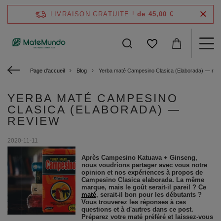
LIVRAISON GRATUITE !
de 45,00 €
Page d'accueil
Blog
Yerba maté Campesino Clasica (Elaborada) — rev
YERBA MATÉ CAMPESINO
CLASICA (ELABORADA) —
REVIEW
2020-11-11
Après Campesino Katuava + Ginseng,
nous voudrions partager avec vous notre
opinion et nos expériences à propos de
Campesino Clasica elaborada. La même
marque, mais le goût serait-il pareil ? Ce
maté
, serait-il bon pour les débutants ?
Vous trouverez les réponses à ces
questions et à d'autres dans ce post.
Préparez votre maté préféré et laissez-vous