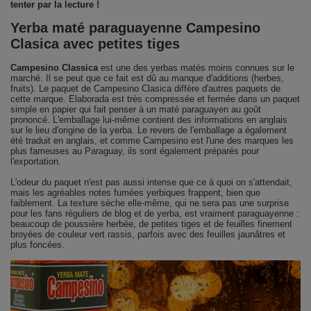
tenter par la lecture !
Yerba maté paraguayenne Campesino
Clasica avec petites tiges
Campesino Classica
est une des yerbas matés moins connues sur le
marché. Il se peut que ce fait est dû au manque d'additions (herbes,
fruits). Le paquet de Campesino Clasica diffère d'autres paquets de
cette marque. Elaborada est très compressée et fermée dans un paquet
simple en papier qui fait penser à un maté paraguayen au goût
prononcé. L'emballage lui-même contient des informations en anglais
sur le lieu d'origine de la yerba. Le revers de l'emballage a également
été traduit en anglais, et comme Campesino est l'une des marques les
plus fameuses au Paraguay, ils sont également préparés pour
l'exportation.
L'odeur du paquet n'est pas aussi intense que ce à quoi on s'attendait,
mais les agréables notes fumées yerbiques frappent, bien que
faiblement. La texture sèche elle-même, qui ne sera pas une surprise
pour les fans réguliers de blog et de yerba, est vraiment paraguayenne :
beaucoup de poussière herbée, de petites tiges et de feuilles finement
broyées de couleur vert rassis, parfois avec des feuilles jaunâtres et
plus foncées.