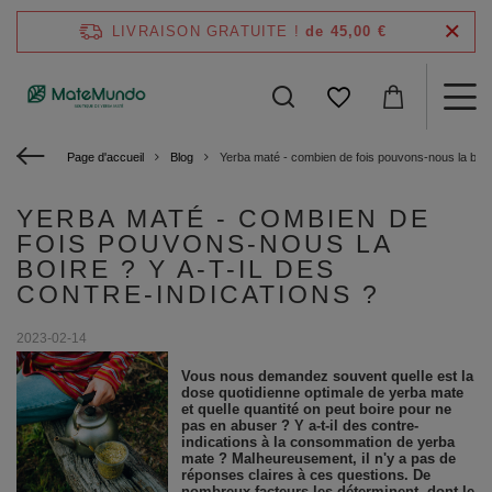
LIVRAISON GRATUITE !
de 45,00 €
Page d'accueil
Blog
Yerba maté - combien de fois pouvons-nous la boire 
YERBA MATÉ - COMBIEN DE
FOIS POUVONS-NOUS LA
BOIRE ? Y A-T-IL DES
CONTRE-INDICATIONS ?
2023-02-14
Vous nous demandez souvent quelle est la
dose quotidienne optimale de yerba mate
et quelle quantité on peut boire pour ne
pas en abuser ? Y a-t-il des contre-
indications à la consommation de yerba
mate ? Malheureusement, il n'y a pas de
réponses claires à ces questions. De
nombreux facteurs les déterminent, dont le