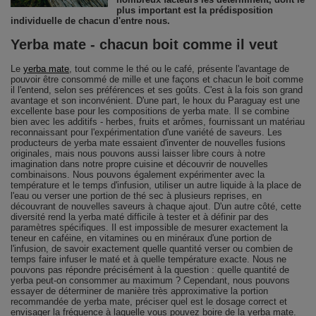
plus important est la prédisposition
individuelle de chacun d'entre nous.
Yerba mate - chacun boit comme il veut
Le
yerba mate
, tout comme le thé ou le café, présente l'avantage de
pouvoir être consommé de mille et une façons et chacun le boit comme
il l'entend, selon ses préférences et ses goûts. C'est à la fois son grand
avantage et son inconvénient. D'une part, le houx du Paraguay est une
excellente base pour les compositions de yerba mate. Il se combine
bien avec les additifs - herbes, fruits et arômes, fournissant un matériau
reconnaissant pour l'expérimentation d'une variété de saveurs. Les
producteurs de yerba mate essaient d'inventer de nouvelles fusions
originales, mais nous pouvons aussi laisser libre cours à notre
imagination dans notre propre cuisine et découvrir de nouvelles
combinaisons. Nous pouvons également expérimenter avec la
température et le temps d'infusion, utiliser un autre liquide à la place de
l'eau ou verser une portion de thé sec à plusieurs reprises, en
découvrant de nouvelles saveurs à chaque ajout. D'un autre côté, cette
diversité rend la yerba maté difficile à tester et à définir par des
paramètres spécifiques. Il est impossible de mesurer exactement la
teneur en caféine, en vitamines ou en minéraux d'une portion de
l'infusion, de savoir exactement quelle quantité verser ou combien de
temps faire infuser le maté et à quelle température exacte. Nous ne
pouvons pas répondre précisément à la question : quelle quantité de
yerba peut-on consommer au maximum ? Cependant, nous pouvons
essayer de déterminer de manière très approximative la portion
recommandée de yerba mate, préciser quel est le dosage correct et
envisager la fréquence à laquelle vous pouvez boire de la yerba mate.