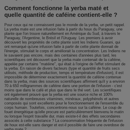
Comment fonctionne la yerba maté et
quelle quantité de caféine contient-elle ?
Pour ceux qui ne connaissent pas le monde de la yerba, un petit rappel.
La yerba mate est une infusion faite à partir du houx du Paraguay, une
plante que l'on trouve naturellement en Amérique du Sud, à travers le
Paraguay, l'Argentine, le Brésil et l'Uruguay. Les premiers à avoir
découvert les propriétés de cette plante sont les Indiens Guarani, qui
ont remarqué qu'une infusion faite à partir de cette plante donnait de
l'énergie, stimulait le corps et améliorait la concentration. Les Indiens ne
le savaient pas encore, mais des centaines d'années plus tard, les
scientifiques ont découvert que la yerba mate contenait de la caféine,
appelée par certains "matéine", qui était à l'origine de l'effet stimulant de
la yerba. En raison de divers facteurs (type et quantité de fruits secs
utilisés, méthode de production, temps et température d'infusion), il est
impossible de déterminer exactement la quantité de caféine contenue
dans la yerba, mais des sources scientifiques affirment qu'il y a environ
70 à 650 milligrammes de caféine dans une portion de l'infusion - c'est
moins que dans le café et plus que dans le thé vert. Les scientifiques
ont également prouvé que la yerba est une source riche et 100%
naturelle de nombreuses vitamines, minéraux, polyphénols et autres
composés qui sont excellents pour le fonctionnement de l'ensemble du
corps humain. Toutefois, concentrons-nous sur la caféine. Le coup de
fouet énergétique qu'elle procure est particulièrement bienvenu le matin
ou lorsque l'esprit travaille dur, mais existe-t-il des effets secondaires
associés à cette substance ? La consommation fréquente de l'infusion
de houx est-elle sans danger et est-il possible de faire une overdose de
yerba mate ?