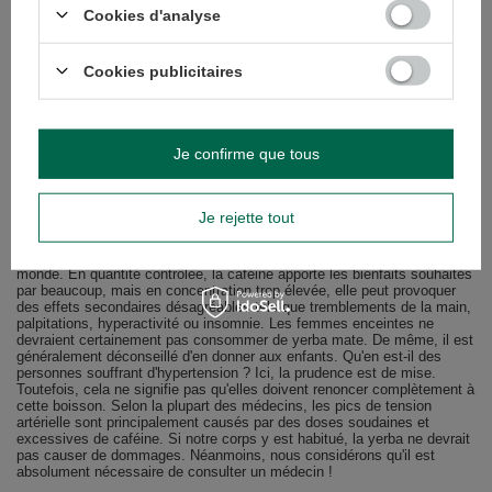
séchée - de préférence servie au plus tard à midi. Selon le type et la
Cookies d'analyse
qualité du produit séché, vous pouvez bien sûr vous permettre quelques
recharges d'eau. La yerba mate met relativement longtemps à libérer
ses propriétés. Jeter le marc après une seule coulée serait un pur
gaspillage ! Pour un matéiste expérimenté, 2 ou 3 remplissages ne
Cookies publicitaires
devraient pas être inhabituels. Bien entendu, la modération est toujours
de mise. Ne vous forcez pas à boire le breuvage à tout prix et sans
tenir compte des conséquences possibles. Après tout, tout est bon pour
les gens, mais dans les bonnes quantités !
Je confirme que tous
Y a-t-il des contre-indications à la
consommation de yerba mate ? Qui doit
l'éviter ?
Je rejette tout
Comme on le sait, les produits caféinés ne conviennent pas à tout le
monde. En quantité contrôlée, la caféine apporte les bienfaits souhaités
par beaucoup, mais en concentration trop élevée, elle peut provoquer
des effets secondaires désagréables tels que tremblements de la main,
palpitations, hyperactivité ou insomnie. Les femmes enceintes ne
devraient certainement pas consommer de yerba mate. De même, il est
généralement déconseillé d'en donner aux enfants. Qu'en est-il des
personnes souffrant d'hypertension ? Ici, la prudence est de mise.
Toutefois, cela ne signifie pas qu'elles doivent renoncer complètement à
cette boisson. Selon la plupart des médecins, les pics de tension
artérielle sont principalement causés par des doses soudaines et
excessives de caféine. Si notre corps y est habitué, la yerba ne devrait
pas causer de dommages. Néanmoins, nous considérons qu'il est
absolument nécessaire de consulter un médecin !