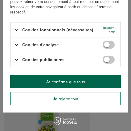
pouvez retirer votre consentement à tout moment en supprimant
les cookies de votre navigateur à partir du dispositif terminal
respectif.
Un autre produit cent pour cent naturel c'est Guayusa Pachamama - la
Toujours
Cookies fonctionnels (nécessaires)
actif
première guayusa en France de l'établissement équatorien à certificat
organique. La guayusa est bien des fois appelée soeur de la yerba
maté, car elle est produite d'une plante étroitement similaire au houx
Cookies d'analyse
paraguayen. Bien qu'elle soit aussi bien stimulante et une bonne source
de minéraux, son goût est beaucoup moins délicat. Pachamama
pousse entourée de jungle d'Amazonie, la récolte se fait manuellement,
et le processus de production se fait en accord avec le cycle végétatif
Cookies publicitaires
naturel. La guayusa est disponible également en saveurs p.ex. avec
citron et menthe. En choisissant la yerba maté organique, vous pouvez
être fier - vous renforcez les cultures écologiques et promouvez la
sauvegarde de l'environnement.
Je confirme que tous
RECOMMANDÉS
Je rejette tout