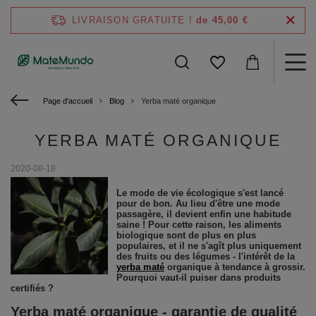
LIVRAISON GRATUITE !
de 45,00 €
Page d'accueil
Blog
Yerba maté organique
YERBA MATÉ ORGANIQUE
2020-08-18
Le mode de vie écologique s'est lancé
pour de bon. Au lieu d'être une mode
passagère, il devient enfin une habitude
saine ! Pour cette raison, les aliments
biologique sont de plus en plus
populaires, et il ne s'agît plus uniquement
des fruits ou des légumes - l'intérêt de la
yerba maté
organique à tendance à grossir.
Pourquoi vaut-il puiser dans produits
certifiés ?
Yerba maté organique - garantie de qualité