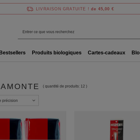
LIVRAISON GRATUITE !
de 45,00 €
Bestsellers
Produits biologiques
Cartes-cadeaux
Blo
SAMONTE
( quantité de produits:
12
)
e tri
e précision