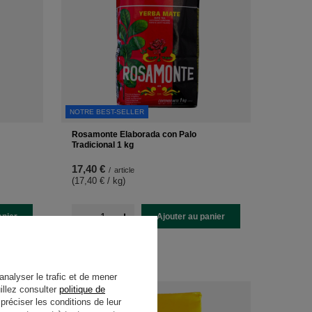
NOTRE BEST-SELLER
Rosamonte Elaborada con Palo
Tradicional 1 kg
17,40 €
/
article
(17,40 € / kg
)
-
+
anier
Ajouter au panier
analyser le trafic et de mener
illez consulter
politique de
réciser les conditions de leur