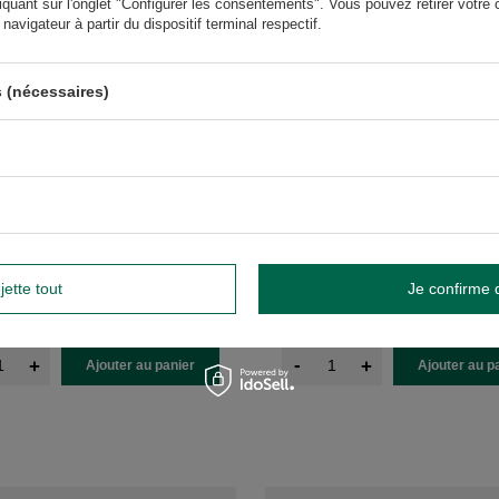
iquant sur l'onglet "Configurer les consentements". Vous pouvez retirer vot
avigateur à partir du dispositif terminal respectif.
 (nécessaires)
nte Organica 250 g
Rosamonte Seleccion Especial 1 
jette tout
Je confirme 
19,85 €
/
article
/
article
 / kg
)
(19,85 € / kg
)
-
+
+
Ajouter au panier
Ajouter au p