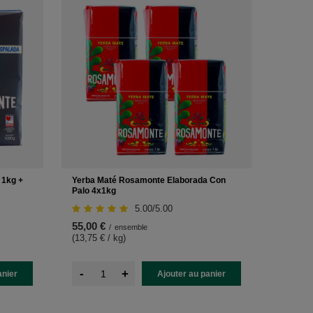
 1kg +
Yerba Maté Rosamonte Elaborada Con
Palo 4x1kg
5.00/5.00
55,00 €
/
ensemble
(13,75 € / kg
)
-
+
anier
Ajouter au panier