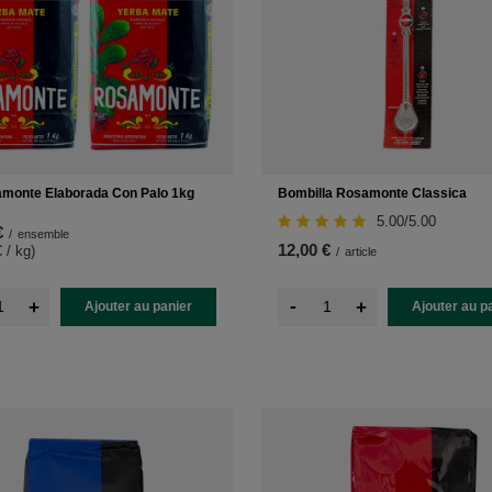
monte Elaborada Con Palo 1kg
Bombilla Rosamonte Classica
5.00/5.00
€
/
ensemble
12,00 €
 / kg
)
/
article
-
+
+
Ajouter au panier
Ajouter au p