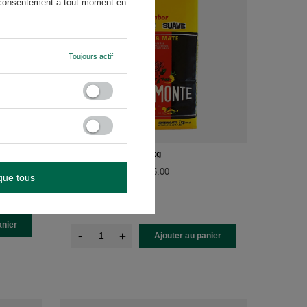
re consentement à tout moment en
Toujours actif
kg
Rosamonte Suave 1 kg
5.00/5.00
que tous
17,85 €
/
article
(17,85 € / kg
)
anier
-
+
Ajouter au panier