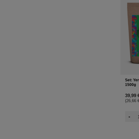
Set: Y
1500g
39,99 
(26,66 €
-