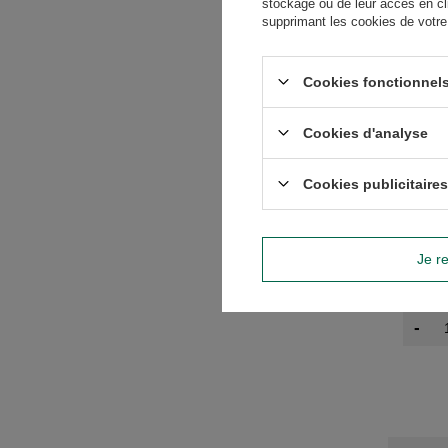
stockage ou de leur accès en cl
supprimant les cookies de votre n
Cookies fonctionnels
Cookies d'analyse
Cookies publicitaires
Rosamo
Je re
3,40 €
(13,60 €
-