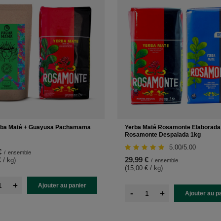
erba Maté + Guayusa Pachamama
Yerba Maté Rosamonte Elaborada
Rosamonte Despalada 1kg
5.00/5.00
€
/
ensemble
29,99 €
 / kg
)
/
ensemble
(15,00 € / kg
)
+
Ajouter au panier
-
+
Ajouter au p