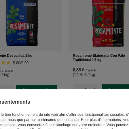
nte Despalada 1 kg
Rosamonte Elaborada Con Palo
Tradicional 0,5 kg
5.00/5.00
8,85 €
€
/
article
/
article
(17,70 € / kg
)
 / kg
)
-
+
+
Ajouter au p
Ajouter au panier
onsentements
le bon fonctionnement du site web afin d'offrir des fonctionnalités sociales, d'
t par nous que par nos partenaires de confiance. Pour plus d'informations, veu
 message, vous consentez à leur stockage sur votre ordinateur. Vous pouvez p