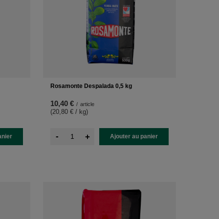
Rosamonte Despalada 0,5 kg
10,40 €
/
article
(20,80 € / kg
)
-
+
anier
Ajouter au panier