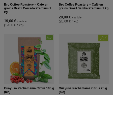
Bro Coffee Roastery – Café en
Bro Coffee Roastery – Café en
grains Brazil Cerrado Premium 1
grains Brazil Samba Premium 1 kg
kg
20,00 €
/
article
19,00 €
(20,00 € / kg
)
/
article
(19,00 € / kg
)
Guayusa Pachamama Citrus 100 g
Guayusa Pachamama Citrus 25 g
(bio)
(bio)
8,20 €
1,99 €
/
article
/
article
(82,00 € / kg
)
(79,60 € / kg
)