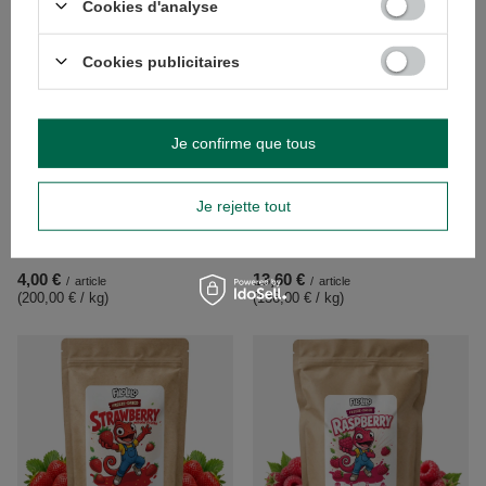
Cookies d'analyse
Cookies publicitaires
Je confirme que tous
Je rejette tout
FiloLilo – Fraises lyophilisées en
FiloLilo – Fraises lyophilisées
tranches 20 g
entières 100 g
4,00 €
13,60 €
/
article
/
article
(200,00 € / kg
)
(136,00 € / kg
)