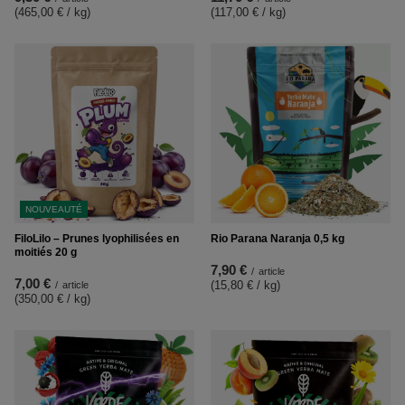
(465,00 € / kg
)
(117,00 € / kg
)
NOUVEAUTÉ
FiloLilo – Prunes lyophilisées en
Rio Parana Naranja 0,5 kg
moitiés 20 g
7,90 €
/
article
7,00 €
(15,80 € / kg
)
/
article
(350,00 € / kg
)