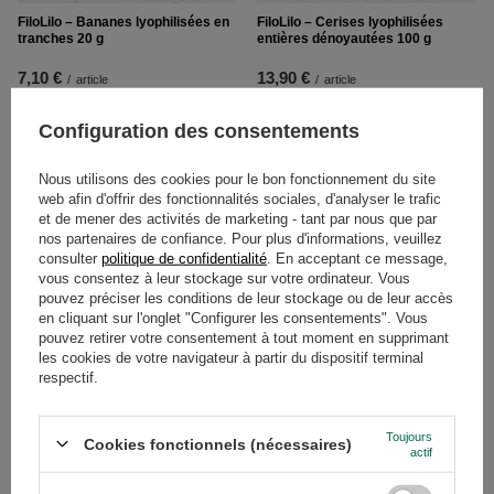
FiloLilo – Bananes lyophilisées en
FiloLilo – Cerises lyophilisées
tranches 20 g
entières dénoyautées 100 g
7,10 €
13,90 €
/
article
/
article
(355,00 € / kg
)
(139,00 € / kg
)
Configuration des consentements
Nous utilisons des cookies pour le bon fonctionnement du site
web afin d'offrir des fonctionnalités sociales, d'analyser le trafic
et de mener des activités de marketing - tant par nous que par
nos partenaires de confiance. Pour plus d'informations, veuillez
consulter
politique de confidentialité
. En acceptant ce message,
vous consentez à leur stockage sur votre ordinateur. Vous
pouvez préciser les conditions de leur stockage ou de leur accès
en cliquant sur l'onglet "Configurer les consentements". Vous
pouvez retirer votre consentement à tout moment en supprimant
les cookies de votre navigateur à partir du dispositif terminal
FiloLilo – Cerises lyophilisées
FiloLilo – Fraises lyophilisées en
respectif.
entières dénoyautées 20 g
tranches 100 g
8,40 €
8,30 €
/
article
/
article
Toujours
Cookies fonctionnels (nécessaires)
(420,00 € / kg
)
(83,00 € / kg
)
actif