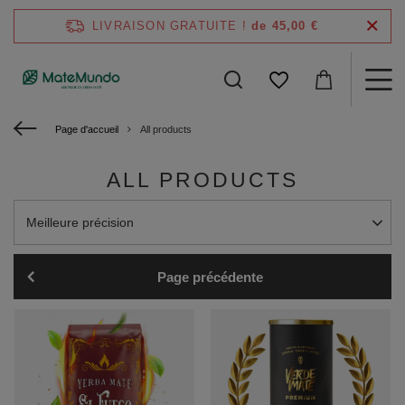
LIVRAISON GRATUITE !
de 45,00 €
Page d'accueil
All products
ALL PRODUCTS
Modifier le tri
Meilleure précision
Page précédente