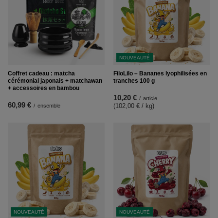
NOUVEAUTÉ
Coffret cadeau : matcha
FiloLilo – Bananes lyophilisées en
cérémonial japonais + matchawan
tranches 100 g
+ accessoires en bambou
10,20 €
/
article
60,99 €
(102,00 € / kg
)
/
ensemble
NOUVEAUTÉ
NOUVEAUTÉ