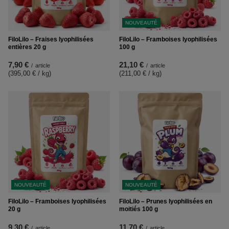
NOUVEAUTÉ
FiloLilo – Fraises lyophilisées
FiloLilo – Framboises lyophilisées
entières 20 g
100 g
7,90 €
21,10 €
/
article
/
article
(395,00 € / kg
)
(211,00 € / kg
)
NOUVEAUTÉ
NOUVEAUTÉ
FiloLilo – Framboises lyophilisées
FiloLilo – Prunes lyophilisées en
20 g
moitiés 100 g
9,30 €
11,70 €
/
article
/
article