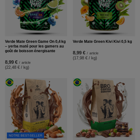
Verde Mate Green Game On 0,4 kg
Verde Mate Green Kivi Kivi 0,5 kg
– yerba maté pour les gamers au
goût de boisson énergisante
8,99 €
/
article
(17,98 € / kg
)
8,99 €
/
article
(22,48 € / kg
)
NOTRE BEST-SELLER