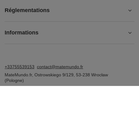
Réglementations
Informations
+33755539153
contact@matemundo.fr
MateMundo.fr
,
Ostrowskiego 9/129
,
53-238
Wrocław
(Pologne)
Dans le magasin, nous présentons les prix bruts (TVA comprise).
Taux de TVA pour les consommateurs nationaux:
France
.