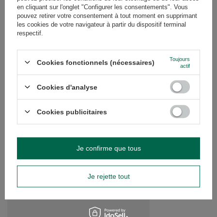
en cliquant sur l'onglet "Configurer les consentements". Vous
pouvez retirer votre consentement à tout moment en supprimant
les cookies de votre navigateur à partir du dispositif terminal
Avez-vous besoin d'aide ? Avez-vous des
respectif.
questions ?
Posez votre question et nous vous
répondrons rapidement. Les questions
Toujours
Cookies fonctionnels (nécessaires)
Poser une question
et les réponses les plus intéressantes
actif
seront publiées pour que d'autres
puissent les consulter.
Cookies d'analyse
Cookies publicitaires
VOIR AUSSI
BOURSES
Mug Isotherme Cebad
Je confirme que tous
13,16 €
/
article
Le prix le plus bas d
Je rejette tout
précédant la remise:
Prix régulier:
18,80 €