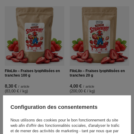
FiloLilo – Fraises lyophilisées en
FiloLilo – Fraises lyophilisées en
tranches 100 g
tranches 20 g
8,30 €
4,00 €
/
article
/
article
(83,00 € / kg
)
(200,00 € / kg
)
Configuration des consentements
Nous utilisons des cookies pour le bon fonctionnement du site
web afin d'offrir des fonctionnalités sociales, d'analyser le trafic
et de mener des activités de marketing - tant par nous que par