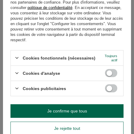
nos partenaires de confiance. Pour plus d'informations, veuillez
consulter
politique de confidentialité
. En acceptant ce message,
vous consentez à leur stockage sur votre ordinateur. Vous
pouvez préciser les conditions de leur stockage ou de leur accès
NOUVEAUTÉ
en cliquant sur l'onglet "Configurer les consentements". Vous
pouvez retirer votre consentement à tout moment en supprimant
FiloLilo – Cerises lyophilisées
FiloLilo – Cerises lyophilisées
les cookies de votre navigateur à partir du dispositif terminal
entières dénoyautées 20 g
entières dénoyautées 100 g
respectif.
8,40 €
13,90 €
/
article
/
article
(420,00 € / kg
)
(139,00 € / kg
)
Toujours
Cookies fonctionnels (nécessaires)
actif
Cookies d'analyse
Cookies publicitaires
Je confirme que tous
NOUVEAUTÉ
NOUVEAUTÉ
FiloLilo – Prunes lyophilisées en
FiloLilo – Prunes lyophilisées en
Je rejette tout
moitiés 20 g
moitiés 100 g