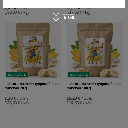
7,00 €
11,70 €
/
article
/
article
(350,00 € / kg
)
(117,00 € / kg
)
NOUVEAUTÉ
NOUVEAUTÉ
FiloLilo – Bananes lyophilisées en
FiloLilo – Bananes lyophilisées en
tranches 20 g
tranches 100 g
7,10 €
10,20 €
/
article
/
article
(355,00 € / kg
)
(102,00 € / kg
)