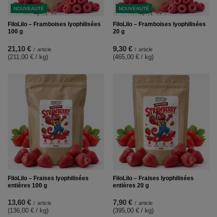
NOUVEAUTÉ
NOUVEAUTÉ
FiloLilo – Framboises lyophilisées
FiloLilo – Framboises lyophilisées
100 g
20 g
21,10 €
9,30 €
/
article
/
article
(211,00 € / kg
)
(465,00 € / kg
)
FiloLilo – Fraises lyophilisées
FiloLilo – Fraises lyophilisées
entières 100 g
entières 20 g
13,60 €
7,90 €
/
article
/
article
(136,00 € / kg
)
(395,00 € / kg
)