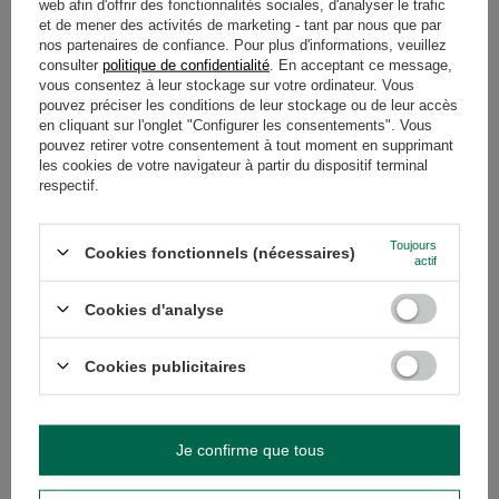
capacités antioxydantes, le maté combat les radicaux libres, combat
web afin d'offrir des fonctionnalités sociales, d'analyser le trafic
contre les tumeurs, retarde les processus de vieillissement et aussi
et de mener des activités de marketing - tant par nous que par
abaisse le taux de glycémie. Finalement, les deux boissons possèdent
nos partenaires de confiance. Pour plus d'informations, veuillez
beaucoup d’avantages donc il ne faut pas s’abstenir à l’une ou l’autre.
consulter
politique de confidentialité
. En acceptant ce message,
Nous vous encourageons à boire de la yerba maté !
vous consentez à leur stockage sur votre ordinateur. Vous
pouvez préciser les conditions de leur stockage ou de leur accès
RECOMMANDÉS
en cliquant sur l'onglet "Configurer les consentements". Vous
pouvez retirer votre consentement à tout moment en supprimant
les cookies de votre navigateur à partir du dispositif terminal
respectif.
Toujours
Cookies fonctionnels (nécessaires)
actif
Cookies d'analyse
Cookies publicitaires
CBSé Energia Guarana 0,5 kg
Rosamonte Elaborada 
9,69 €
8,85 €
/
article
/
article
Je confirme que tous