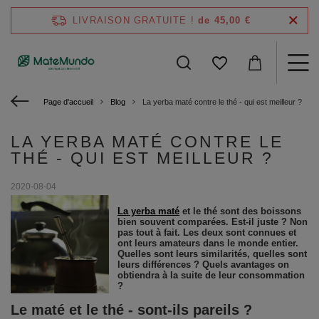
LIVRAISON GRATUITE !
de 45,00 €
Page d'accueil
Blog
La yerba maté contre le thé - qui est meilleur ?
LA YERBA MATÉ CONTRE LE
THÉ - QUI EST MEILLEUR ?
2020-08-04
La yerba maté
et le thé sont des boissons
bien souvent comparées. Est-il juste ? Non
pas tout à fait. Les deux sont connues et
ont leurs amateurs dans le monde entier.
Quelles sont leurs similarités, quelles sont
leurs différences ? Quels avantages on
obtiendra à la suite de leur consommation
?
Le maté et le thé - sont-ils pareils ?