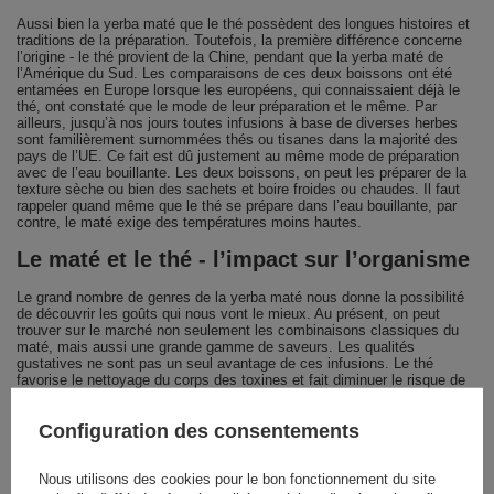
Aussi bien la yerba maté que le thé possèdent des longues histoires et
traditions de la préparation. Toutefois, la première différence concerne
l’origine - le thé provient de la Chine, pendant que la yerba maté de
l’Amérique du Sud. Les comparaisons de ces deux boissons ont été
entamées en Europe lorsque les européens, qui connaissaient déjà le
thé, ont constaté que le mode de leur préparation et le même. Par
ailleurs, jusqu’à nos jours toutes infusions à base de diverses herbes
sont familièrement surnommées thés ou tisanes dans la majorité des
pays de l’UE. Ce fait est dû justement au même mode de préparation
avec de l’eau bouillante. Les deux boissons, on peut les préparer de la
texture sèche ou bien des sachets et boire froides ou chaudes. Il faut
rappeler quand même que le thé se prépare dans l’eau bouillante, par
contre, le maté exige des températures moins hautes.
Le maté et le thé - l’impact sur l’organisme
Le grand nombre de genres de la yerba maté nous donne la possibilité
de découvrir les goûts qui nous vont le mieux. Au présent, on peut
trouver sur le marché non seulement les combinaisons classiques du
maté, mais aussi une grande gamme de saveurs. Les qualités
gustatives ne sont pas un seul avantage de ces infusions. Le thé
favorise le nettoyage du corps des toxines et fait diminuer le risque de
maladie coronarienne. Il est aussi riche en vitamine A, la yerba maté,
en revanche, est une source précieuse des vitamines du groupe B et C.
Configuration des consentements
Le maté et le thé possèdent les propriétés stimulantes parce que les
deux contiennent de la caféine. Si on veut être stimulé fortement, il faut
mettre la main pour la yerba maté car elle est similaire au café, mais en
Nous utilisons des cookies pour le bon fonctionnement du site
réalité elle fait stimuler plus long que le simple café. Grâce à ses