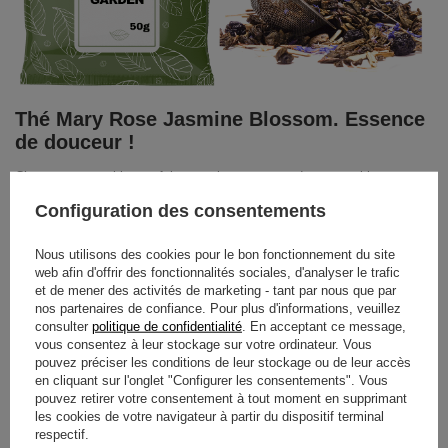
Thé Mary Rose Jasmine Blossom. Essence
de douceur !
C’est une proposition parfaite pour les amateurs de compositions
légères et équilibrées !
Mary Rose Jasmin Blossom
n’est rien d’autre
qu’un mélange de thé vert au goût distinctif et légèrement amer dans
Configuration des consentements
une combinaison parfaite avec
fleur de jasmin
légèrement
rafraîchissante et subtile. Vous n’avez qu’à ajouter un peu d'eau chaude
et après un certain temps, vous obtiendrez une infusion de bon goût et
Nous utilisons des cookies pour le bon fonctionnement du site
de propriétés précieuses. Le thé vert est connu pour être une excellente
web afin d'offrir des fonctionnalités sociales, d'analyser le trafic
source d'antioxydants. Pendant des siècles, le jasmin a été utilisé dans
et de mener des activités de marketing - tant par nous que par
diverses parties du monde comme ingrédient essentiel de la médecine
nos partenaires de confiance. Pour plus d'informations, veuillez
populaire traditionnelle. On lui attribue des propriétés relaxantes et
consulter
politique de confidentialité
. En acceptant ce message,
calmantes et, de plus, les gens profitent de ses valeurs afin d’améliorer
le sommeil. Nous sommes sûrs et certains que
Mary Rose Jasmine
vous consentez à leur stockage sur votre ordinateur. Vous
Blossom
vous ravira. Vous devez tout simplement le goûter !
pouvez préciser les conditions de leur stockage ou de leur accès
en cliquant sur l'onglet "Configurer les consentements". Vous
pouvez retirer votre consentement à tout moment en supprimant
les cookies de votre navigateur à partir du dispositif terminal
respectif.