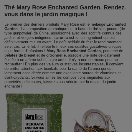
Thé Mary Rose Enchanted Garden. Rendez-
vous dans le jardin magique !
Le premier des derniers produits Mary Rose est le mélange
Enchanted
Garden
. La composition aromatique est à base de thé vert poudre (de
type gunpowder) de Chine, assaisonné avec des additifs connus des
jardins et vergers indigènes. L'
aronia
est ici un ingrédient qui est
définitivement mis en avant. Le goût acidulé du fruit le rend rarement
servi cru. En effet, il reflète le mieux ses qualités gustatives uniques
sous forme d’infusions !
Mary Rose Enchanted Garden,
parsemé de
pétales de bleuet
et de
citronnelle,
associe une note délicatement
épicée à un arôme subtil, aigre-amer. Il n'y a rien de mieux pour se
réchauffer ! En plus des valeurs gustatives incontestables, il convient
de prêter attention aux bienfaits pour la santé de l'aronia qui est
largement considérée comme une excellente source de vitamines et
d'antioxydants. Si vous aimez les compositions originales aux
propriétés précieuses, laissez-vous séduire par la magie du jardin
enchanté !