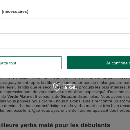
t temps pour
l'Argentine
.
elle est
la meilleure yerba maté argentine
? Pour beaucoup, les marqu
 (nécessaires)
long vieillissement et un séchage à la fumée leur donnent un caractère a
 et le choix de la meilleure marque s'est avéré être un véritable défi. 
te
qui mérite le plus le titre de leader parmi les classiques argentin
 d'acquérir une expérience précieuse. Grâce à cela, son maté a tout si
 formes. Donc :
l'elaborada
classique,
la despalada
,
la suave
(au goût
spécialement sélectionnées).
illeure yerba maté aromatisée
eurs fabricants de yerba maté veulent que leur offre plaise à différents 
jette tout
Je confirme 
ressantes. Bien sûr, le nombre de variantes disponibles ne représent
a hâte et en travaillant soigneusement les mélanges, ils peuvent ga
s, la société
CBSé
a été un modèle unique en son genre. La marque ex
és avec additifs. Ils ont de l'expérience et beaucoup de propositions 
araguayen ont repris le rôle dominant en termes de mélanges aromatis
me léger. Tandis que le second est l'un des produits les plus intenses
 impressionnant de variations et un équilibre sophistiqué d'accents supp
s de
Verde Mate
et 6 versions de
Guarani
disponibles. Nous avons ess
ais vous pouvez nous croire - nous n'avons jamais rencontré un arôm
e domine. La base caractéristique de la yerba maté est très bien ressen
lement excellent. Que vous ayez envie de l'arôme apaisant des herbes,
illeure yerba maté pour les débutants