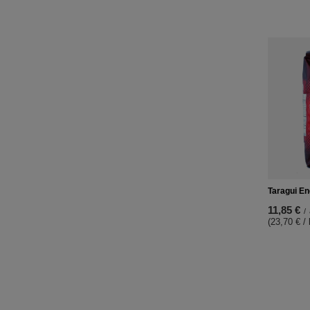
Taragui En
11,85 €
/
(23,70 € /