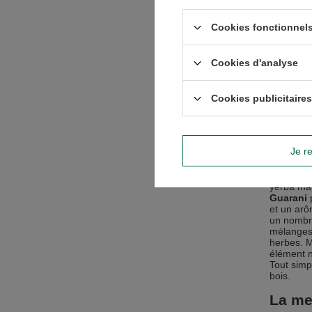
Il es
Alors, qu
Cookies fonctionnels
houx. Un 
reconnus,
Rosamon
Cookies d'analyse
fabricant
plusieurs
feuilles 
Cookies publicitaires
La me
Les meill
Je re
goût inté
évitant l
des année
yerba mat
Guarani
p
et un arô
un nombre
mélange
herbes. M
élément n
Tout simp
bois.
La me