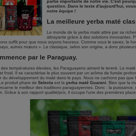
partie importante de notre vie. C'est pour
question. Dans le texte d'aujourd'hui, vou
notre équipe !
La meilleure yerba maté cla
Le monde de la yerba maté attire par sa richess
attrayante grâce à des solutions innovantes. P
ions suffit pour que nous soyons heureux. Comme vous le savez, le hou
 pays, autres mœurs ». Le classique, selon son origine, a donc plusieu
ommence par
le Paraguay
.
 des températures élevées, les Paraguayens aiment le tereré. Le maté
 est froid. Il se caractérise le plus souvent par un arôme de fumée prof
er du développement du maté dans le pays. Nous ne cachons pas que les
Le produit phare de
Selecta
est la
yerba maté Guarani
. Bien que la m
ncarne le meilleur des traditions paraguayennes. Donc : la puissance, 
on. Grâce à son rapport qualité/prix, il occupe l'une des premières places