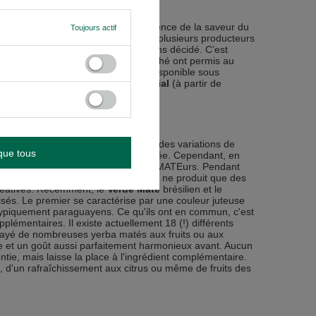
es de yerba maté sont la quintessence de la saveur du
Toujours actif
mer mais subtil et équilibré. Il y a plusieurs producteurs
Après une longue réflexion, nous avons décidé. C’est
s. Des années de présence sur le marché ont permis au
mplement bon goût. Le produit est disponible sous
 plus léger) et
la Seleccion Especial
(à partir de
clients. C'est pourquoi ils proposent des variations de
que tous
e pas immédiatement une qualité élevée. Cependant, en
gner la sympathie de nombreux consomMATEurs. Pendant
iste depuis plusieurs décennies et ne produit que des
créatives. Récemment, le
Verde Mate
brésilien et le
és. Le premier se caractérise par une couleur juteuse
, typiquement paraguayens. Ce qu'ils ont en commun, c'est
lémentaires. Il existe actuellement 18 (!) différents
ayé de nombreuses yerba matés aux fruits ou aux
e et un goût aussi parfaitement harmonieux avant. Aucun
tie, mais laisse la place à l'ingrédient complémentaire.
 d'un rafraîchissement aux citrus ou même de fruits des