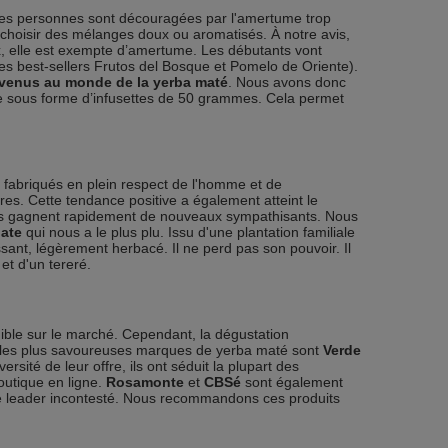
ines personnes sont découragées par l'amertume trop
choisir des mélanges doux ou aromatisés. À notre avis,
eux, elle est exempte d’amertume. Les débutants vont
les best-sellers Frutos del Bosque et Pomelo de Oriente).
 venus au monde de la yerba maté
. Nous avons donc
ble sous forme d’infusettes de 50 grammes. Cela permet
nt fabriqués en plein respect de l'homme et de
es. Cette tendance positive a également atteint le
les gagnent rapidement de nouveaux sympathisants. Nous
ate
qui nous a le plus plu. Issu d'une plantation familiale
sant, légèrement herbacé. Il ne perd pas son pouvoir. Il
 et d'un tereré.
nible sur le marché. Cependant, la dégustation
 et les plus savoureuses marques de yerba maté sont
Verde
rsité de leur offre, ils ont séduit la plupart des
outique en ligne.
Rosamonte
et
CBSé
sont également
e leader incontesté. Nous recommandons ces produits