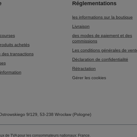
e
Réglementations
les informations sur la boutique
Livraison
 courses
des modes de paiement et des
commissions
produits achetés
Les conditions générales de vent
e des transactions
Déclaration de confidentialité
ses
Rétractation
'information
Gérer les cookies
Ostrowskiego 9/129
,
53-238
Wrocław (Pologne)
ux de TVA pour les consommateurs nationaux:
France
.