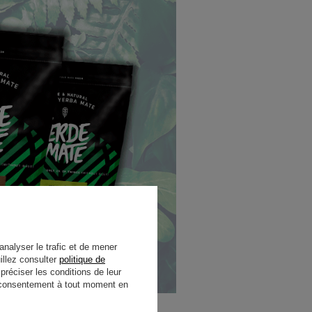
analyser le trafic et de mener
illez consulter
politique de
réciser les conditions de leur
re consentement à tout moment en