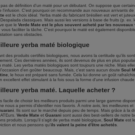
te pas de définition d'un maté pour un débutant. On suppose que certa
e l'infusion. C'est pourquoi on recommande aux nouveaux arrivants de 
te
est le choix idéal. Yerba maté du fabricant brésilien est vert et jut
 Despalada classiques. Mais aussi les versions à base de fruits (p. ex. 
ve que le
Verde Mate est le plus souvent acheté par les nouveaux
 vous faciliter la tâche. C'est pourquoi le maté est également disponi
tation sans obstacles.
illeure yerba maté biologique
nt des produits certifiés biologiques, nous avons la certitude qu'ils so
nement. Ces dernières années, ils sont devenus de plus en plus populair
maté. Les yerba matés biologiques sont toujours une niche. Mais el
l'occasion d'en goûter beaucoup. Mais, c’est sans aucun doute
Soul M
tine
, le houx est préparé sans fumée. Cela lui donne un goût rafraîchis
n excellent effet stimulant à la fois sous la forme d'une infusion chaude
illeure yerba maté. Laquelle acheter ?
pas facile de choisir les meilleurs produits parmi une large gamme dispo
ne nous a permis d'identifier nos favoris. À notre avis, les meilleures
uarani
. Ils sont sur le marché depuis peu de temps. Mais grâce à la dive
ATEurs.
Verde Mate
et
Guarani
sont aussi des best-sellers de notre b
ons produits. Lorsqu'il s'agit de yerba maté biologique,
Soul Mate
est l
iction et nous pensons qu'
ils valent la peine d'être achetés
.