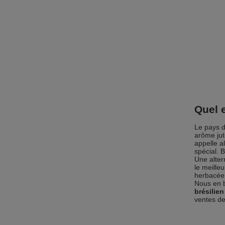
Quel 
Le pays d
arôme jut
appelle a
spécial. 
Une alter
le meille
herbacée.
Nous en 
brésilie
ventes de