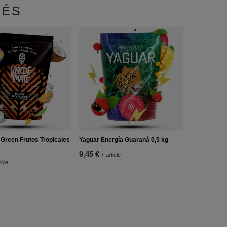
DÉS
Green Frutos Tropicales
Yaguar Energía Guaraná 0,5 kg
9,45 €
/
article
icle