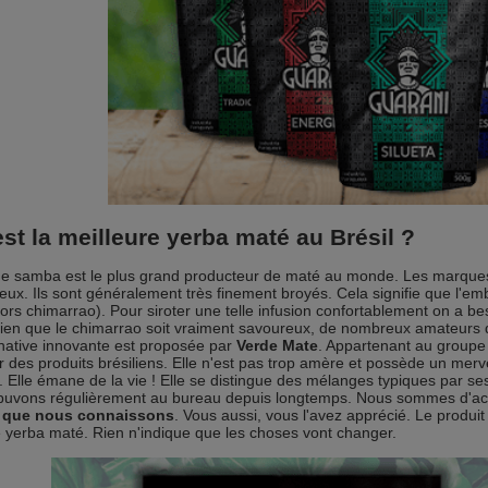
est
la meilleure yerba maté au Brésil
?
e samba est le plus grand producteur de maté au monde. Les marques lo
eux. Ils sont généralement très finement broyés. Cela signifie que l'em
lors chimarrao). Pour siroter une telle infusion confortablement on a b
Bien que le chimarrao soit vraiment savoureux, de nombreux amateurs 
native innovante est proposée par
Verde Mate
. Appartenant au group
ur des produits brésiliens. Elle n'est pas trop amère et possède un me
 Elle émane de la vie ! Elle se distingue des mélanges typiques par ses
buvons régulièrement au bureau depuis longtemps. Nous sommes d'ac
n que nous connaissons
. Vous aussi, vous l'avez apprécié. Le produit
 yerba maté. Rien n'indique que les choses vont changer.