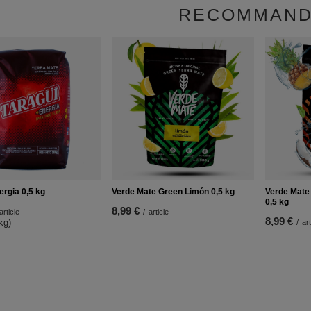
RECOMMAN
ergia 0,5 kg
Verde Mate Green Limón 0,5 kg
Verde Mate 
0,5 kg
8,99 €
article
/
article
8,99 €
 kg
)
/
art