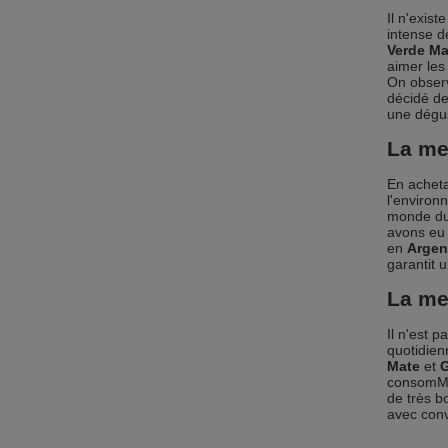
Il n'exis
intense d
Verde Ma
aimer les
On obser
décidé de
une dégus
La me
En acheta
l'environ
monde du 
avons eu 
en
Argen
garantit u
La me
Il n'est 
quotidien
Mate
et
G
consomM
de très b
avec conv