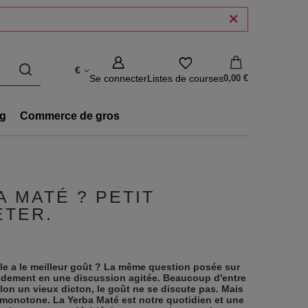
€
Se connecter
Listes de courses
0,00 €
g
Commerce de gros
 MATÉ ? PETIT
ETER.
le a le meilleur goût ? La même question posée sur
pidement en une discussion agitée. Beaucoup d'entre
on un vieux dicton, le goût ne se discute pas. Mais
monotone. La Yerba Maté est notre quotidien et une