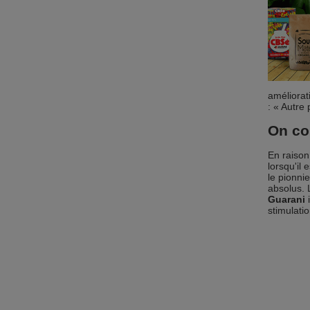
améliorat
: « Autre
On c
En raison
lorsqu'il
le pionni
absolus. 
Guarani
i
stimulati