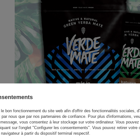
onsentements
le bon fonctionnement du site web afin d'offrir des fonctionnalités sociales, d'
t par nous que par nos partenaires de confiance. Pour plus d'informations, veu
 message, vous consentez à leur stockage sur votre ordinateur. Vous pouvez p
iquant sur l'onglet "Configurer les consentements". Vous pouvez retirer vot
avigateur à partir du dispositif terminal respectif.