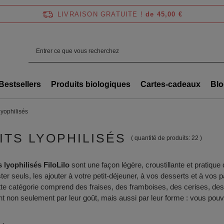
LIVRAISON GRATUITE !
de 45,00 €
Bestsellers
Produits biologiques
Cartes-cadeaux
Blo
 lyophilisés
ITS LYOPHILISÉS
( quantité de produits:
22
)
s lyophilisés FiloLilo
sont une façon légère, croustillante et pratiqu
ter seuls, les ajouter à votre petit-déjeuner, à vos desserts et à vos p
tte catégorie comprend des fraises, des framboises, des cerises, de
nt non seulement par leur goût, mais aussi par leur forme : vous pouv