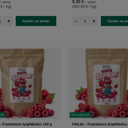
8,30 €
/
article
/
article
 € / kg
)
(415,00 € / kg
)
-
+
+
Ajouter au panier
Ajouter au p
UTÉ
NOUVEAUTÉ
o – Framboises lyophilisées 100 g
FiloLilo – Framboises lyophilisées