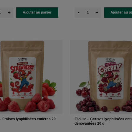
-
+
+
Ajouter au panier
Ajouter au p
 – Fraises lyophilisées entières 20
FiloLilo – Cerises lyophilisées ent
dénoyautées 20 g