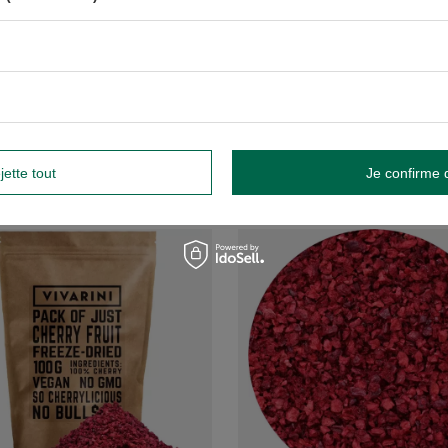
 – Prunes lyophilisées en moitiés
FiloLilo – Bananes lyophilisées en
tranches 20 g
€
7,10 €
/
article
/
article
 € / kg
)
(355,00 € / kg
)
-
+
+
Ajouter au panier
Ajouter au p
jette tout
Je confirme 