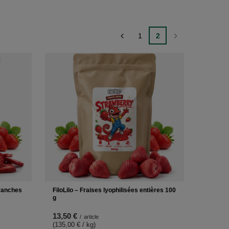
1
2
tranches
FiloLilo – Fraises lyophilisées entières 100
g
13,50 €
/
article
(135,00 € / kg
)