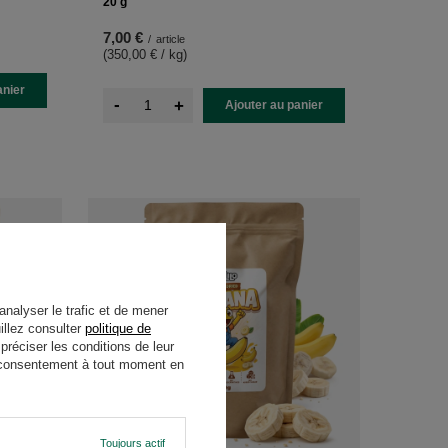
20 g
7,00 €
/
article
(350,00 € / kg
)
anier
-
+
Ajouter au panier
analyser le trafic et de mener
illez consulter
politique de
réciser les conditions de leur
re consentement à tout moment en
NOUVEAUTÉ
Toujours actif