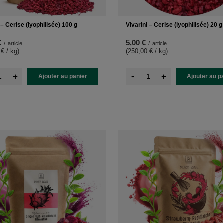
 – Cerise (lyophilisée) 100 g
Vivarini – Cerise (lyophilisée) 20 g
€
5,00 €
/
article
/
article
 € / kg
)
(250,00 € / kg
)
-
+
+
Ajouter au panier
Ajouter au p