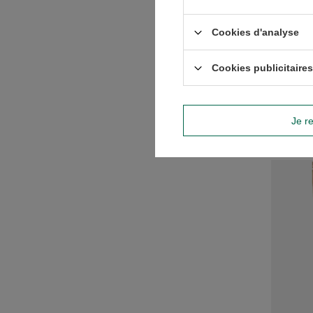
FiloLilo
100 g
Cookies d'analyse
11,70 
(117,00
Cookies publicitaires
-
Je re