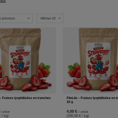
plus
e tri
e précision
Modifier le nombre de produits affichés
Afficher 20
 – Fraises lyophilisées en tranches
FiloLilo – Fraises lyophilisées en 
20 g
4,00 €
/
article
/
article
 / kg
)
(200,00 € / kg
)