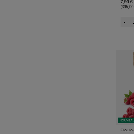
7,90 €
(395,00
-
NOUVEA
FiloLil