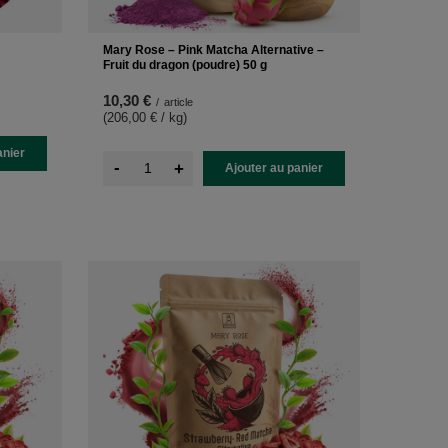
Mary Rose – Pink Matcha Alternative –
Fruit du dragon (poudre) 50 g
10,30 €
/
article
(206,00 € / kg
)
anier
-
+
Ajouter au panier