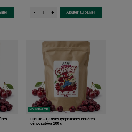
-
+
anier
Ajouter au panier
NOUVEAUTÉ
ières
FiloLilo – Cerises lyophilisées entières
dénoyautées 100 g