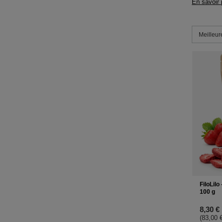
En savoir 
Modifier l
Meilleur
FiloLilo
100 g
8,30 €
(83,00 €