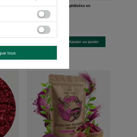
FiloLilo – Bananes lyophilisées en
tranches 100 g
10,20 €
/
article
(102,00 € / kg
)
-
+
anier
Ajouter au panier
que tous