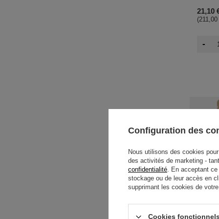
21,10 
(211,00
-
Configuration des c
Nous utilisons des cookies pour 
des activités de marketing - tan
confidentialité
. En acceptant ce
stockage ou de leur accès en cl
supprimant les cookies de votre n
NOUVEA
Cookies fonctionnels