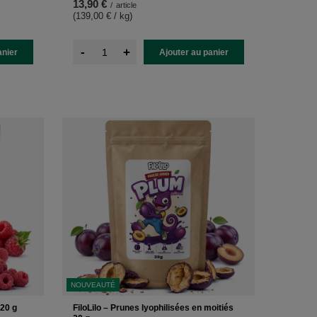
13,90 €
/
article
(139,00 € / kg
)
-
+
anier
Ajouter au panier
NOUVEAUTÉ
 20 g
FiloLilo – Prunes lyophilisées en moitiés