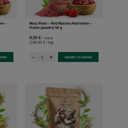
ve –
Mary Rose – Red Matcha Alternative –
Fraise (poudre) 50 g
9,50 €
/
article
(190,00 € / kg
)
-
+
anier
Ajouter au panier