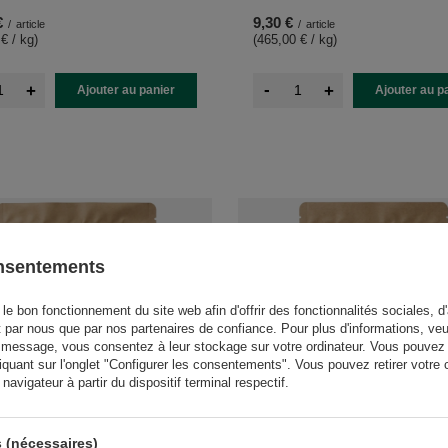
€
9,30 €
/
article
/
article
 € / kg
)
(465,00 € / kg
)
-
+
+
Ajouter au panier
Ajouter au p
onsentements
le bon fonctionnement du site web afin d'offrir des fonctionnalités sociales, d'
t par nous que par nos partenaires de confiance. Pour plus d'informations, veu
 message, vous consentez à leur stockage sur votre ordinateur. Vous pouvez p
iquant sur l'onglet "Configurer les consentements". Vous pouvez retirer vot
avigateur à partir du dispositif terminal respectif.
UTÉ
NOUVEAUTÉ
 (nécessaires)