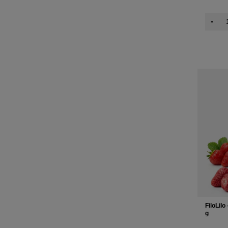
-
FiloLilo
g