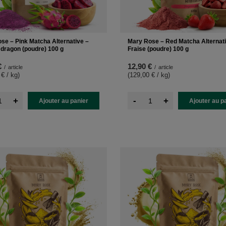
se – Pink Matcha Alternative –
Mary Rose – Red Matcha Alternati
u dragon (poudre) 100 g
Fraise (poudre) 100 g
€
12,90 €
/
article
/
article
 € / kg
)
(129,00 € / kg
)
-
+
+
Ajouter au panier
Ajouter au p