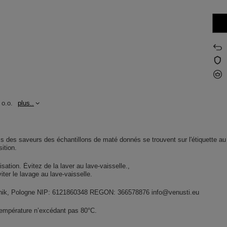
 o.o.
plus..
s des saveurs des échantillons de maté donnés se trouvent sur l'étiquette au
ition.
lisation. Évitez de la laver au lave-vaisselle.
Éviter le lavage au lave-vaisselle.
widnik, Pologne NIP: 6121860348 REGON: 366578876 info@venusti.eu
température n’excédant pas 80°C.