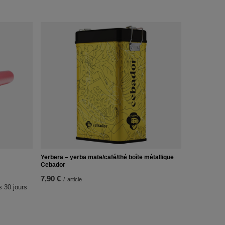
Yerbera – yerba mate/café/thé boîte métallique
Cebador
7,90 €
/
article
s 30 jours