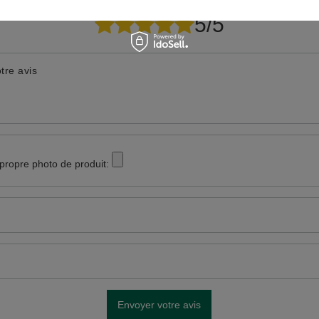
Votre avis:
5/5
tre avis
 propre photo de produit:
Envoyer votre avis