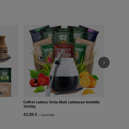
Yerba Mate 
Set
22,99 €
/
e
Coffret cadeau Yerba Maté calebasse bombilla
10x50g
43,99 €
/
ensemble