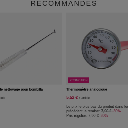
RECOMMANDÉS
PROMOTION
de nettoyage pour bombilla
Thermomètre analogique
5,52 €
ticle
/
article
Le prix le plus bas du produit dans le
précédant la remise:
7,90 €
-30%
Prix régulier:
7,90 €
-30%