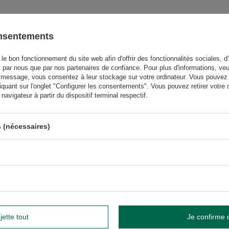
onsentements
GW
le bon fonctionnement du site web afin d'offrir des fonctionnalités sociales, d'
t par nous que par nos partenaires de confiance. Pour plus d'informations, veu
GW
 message, vous consentez à leur stockage sur votre ordinateur. Vous pouvez p
iquant sur l'onglet "Configurer les consentements". Vous pouvez retirer vot
avigateur à partir du dispositif terminal respectif.
us besoin d'aide ? Avez-vous des
 (nécessaires)
questions ?
Poser une 
et nous vous répondrons rapidement. Les questions et les
téressantes seront publiées pour que d'autres puissent les
consulter.
ÉCRIRE VOTRE AVIS
jette tout
Je confirme 