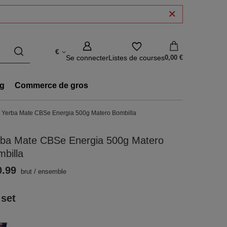
€
Se connecter
Listes de courses
0,00 €
g
Commerce de gros
Yerba Mate CBSe Energia 500g Matero Bombilla
rba Mate CBSe Energia 500g Matero
billa
0.99
brut
/
ensemble
 set