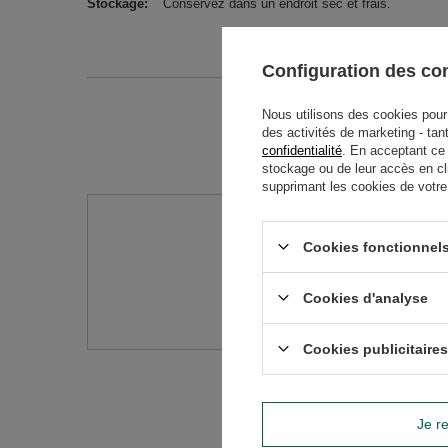
Stockage
Conservez dans un endroit sec et frais.
Configuration des c
Nous utilisons des cookies pour 
des activités de marketing - tan
confidentialité
. En acceptant ce
stockage ou de leur accès en cl
supprimant les cookies de votre n
Avez-vo
Cookies fonctionnels
Posez votre question 
Cookies d'analyse
réponses les plus in
Cookies publicitaires
Je re