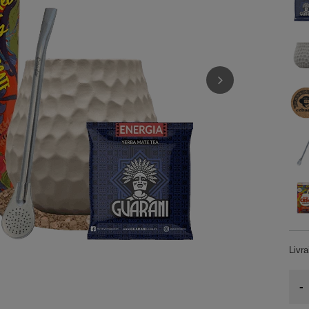
Livr
-