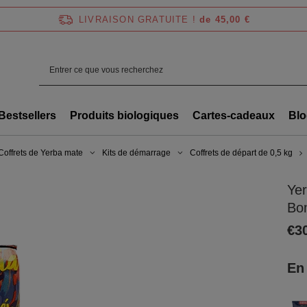
LIVRAISON GRATUITE !
de 45,00 €
Bestsellers
Produits biologiques
Cartes-cadeaux
Blo
Coffrets de Yerba mate
Kits de démarrage
Coffrets de départ de 0,5 kg
Ye
Bom
€3
En