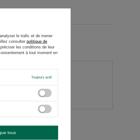
analyser le trafic et de mener
illez consulter
politique de
réciser les conditions de leur
re consentement à tout moment en
Toujours actif
question
que tous