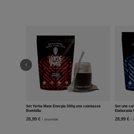
Set Yerba Mate Energia 500g une calebasse
Set une ca
Bombilla
Elaborada 
26,99 €
28,99 €
/
ensemble
/