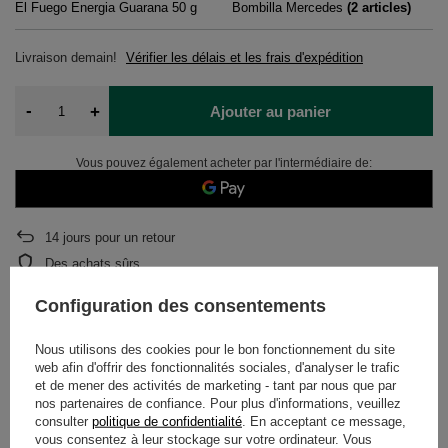
El Fuego Energia Guarana 50 g
Bombilla Mercedes
(
2
articles)
Livraison
demain!
Vérifier les délais et les frais d'expédition
-
+
Ajouter au panier
Vous pouvez également acheter par l'intermédiaire de:
14
jours pour un retour
Des achats sûrs
Après l'achat, vous recevrez
905.65 points.
Configuration des consentements
Nous utilisons des cookies pour le bon fonctionnement du site
DÉTAILS
web afin d'offrir des fonctionnalités sociales, d'analyser le trafic
et de mener des activités de marketing - tant par nous que par
nos partenaires de confiance. Pour plus d'informations, veuillez
GARANTIE
consulter
politique de confidentialité
. En acceptant ce message,
vous consentez à leur stockage sur votre ordinateur. Vous