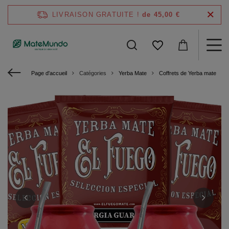
LIVRAISON GRATUITE !
de 45,00 €
Page d'accueil
Catégories
Yerba Mate
Coffrets de Yerba mate