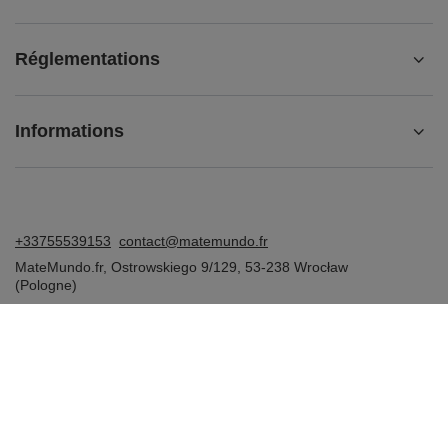
Réglementations
Informations
+33755539153
contact@matemundo.fr
MateMundo.fr
,
Ostrowskiego 9/129
,
53-238
Wrocław
(Pologne)
Dans le magasin, nous présentons les prix bruts (TVA comprise).
Taux de TVA pour les consommateurs nationaux:
France
.