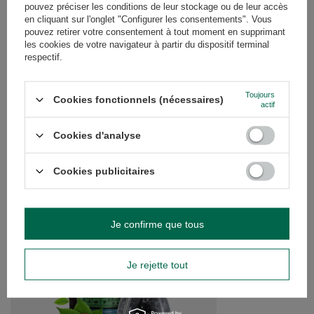
AVIS
(0)
pouvez préciser les conditions de leur stockage ou de leur accès
en cliquant sur l'onglet "Configurer les consentements". Vous
pouvez retirer votre consentement à tout moment en supprimant
les cookies de votre navigateur à partir du dispositif terminal
respectif.
Avez-vous besoin d'aide ? Avez-vous des
questions ?
Posez votre question et nous vous
Toujours
Cookies fonctionnels (nécessaires)
répondrons rapidement. Les questions
actif
Poser une question
et les réponses les plus intéressantes
seront publiées pour que d'autres
Cookies d'analyse
puissent les consulter.
Cookies publicitaires
VOIR AUSSI
Yerba Mate Thermos 
Je confirme que tous
101,99 €
/
ensemble
Je rejette tout