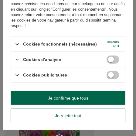
pouvez préciser les conditions de leur stockage ou de leur accès
AVIS
(0)
en cliquant sur l'onglet "Configurer les consentements". Vous
pouvez retirer votre consentement à tout moment en supprimant
les cookies de votre navigateur à partir du dispositif terminal
respectif.
Avez-vous besoin d'aide ? Avez-vous des
questions ?
Posez votre question et nous vous
Toujours
Cookies fonctionnels (nécessaires)
actif
répondrons rapidement. Les questions
Poser une question
et les réponses les plus intéressantes
seront publiées pour que d'autres
Cookies d'analyse
puissent les consulter.
Cookies publicitaires
VOIR AUSSI
Je confirme que tous
Coffret cadeau Yerba
29,99 €
/
ensemble
Je rejette tout