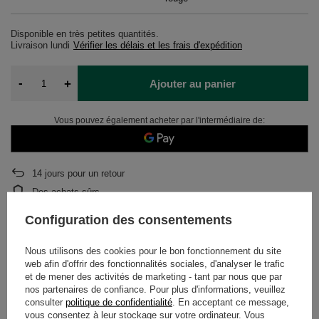
Disponible en très petites quantités
Livraison
lundi
Vérifier les délais et les frais d'expédition
-
+
Ajouter au panier
Vous pouvez également acheter par l'intermédiaire de:
14
jours pour un retour
Des achats sûrs
Après l'achat, vous recevrez
1363 points.
Configuration des consentements
Nous utilisons des cookies pour le bon fonctionnement du site
DÉTAILS
web afin d'offrir des fonctionnalités sociales, d'analyser le trafic
et de mener des activités de marketing - tant par nous que par
nos partenaires de confiance. Pour plus d'informations, veuillez
GARANTIE
consulter
politique de confidentialité
. En acceptant ce message,
vous consentez à leur stockage sur votre ordinateur. Vous