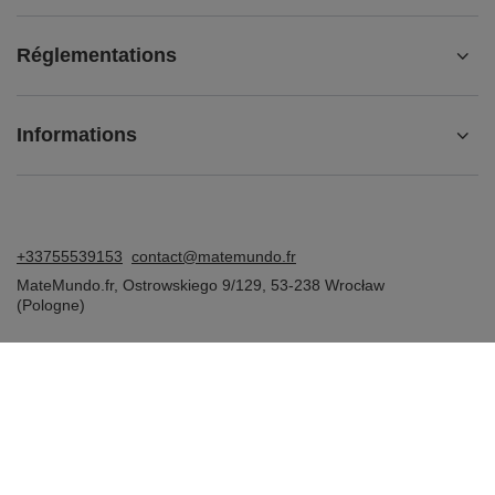
Réglementations
Informations
+33755539153
contact@matemundo.fr
MateMundo.fr
,
Ostrowskiego 9/129
,
53-238
Wrocław
(Pologne)
Dans le magasin, nous présentons les prix bruts (TVA comprise).
Taux de TVA pour les consommateurs nationaux:
France
.