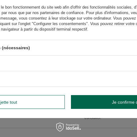
widnik, Pologne NIP: 6121860348 REGON: 366578876 info@venusti.eu
le bon fonctionnement du site web afin d'offrir des fonctionnalités sociales, d'
Éviter le lavage au lave-vaisselle.
t par nous que par nos partenaires de confiance. Pour plus d'informations, veu
 message, vous consentez à leur stockage sur votre ordinateur. Vous pouvez p
r les tailles
1000
iquant sur l'onglet "Configurer les consentements". Vous pouvez retirer vot
avigateur à partir du dispositif terminal respectif.
 (nécessaires)
GW
GW
us besoin d'aide ? Avez-vous des
questions ?
jette tout
Je confirme 
Poser une 
et nous vous répondrons rapidement. Les questions et les
téressantes seront publiées pour que d'autres puissent les
consulter.