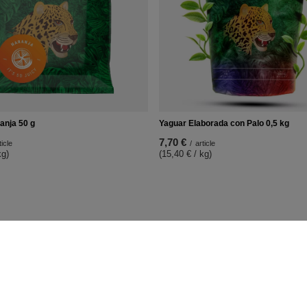
anja 50 g
Yaguar Elaborada con Palo 0,5 kg
7,70 €
ticle
/
article
kg)
(15,40 € / kg)
e
Réglementations
les informations sur la boutique
Livraison