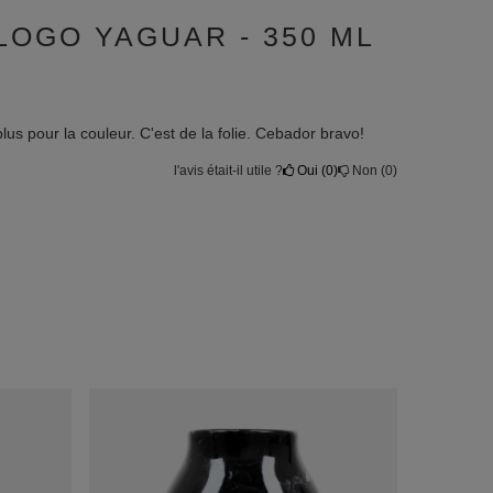
LOGO YAGUAR - 350 ML
lus pour la couleur. C'est de la folie. Cebador bravo!
l'avis était-il utile ?
Oui
0
Non
0
Calebasse e
Série Crater
21,60 €
/
ar