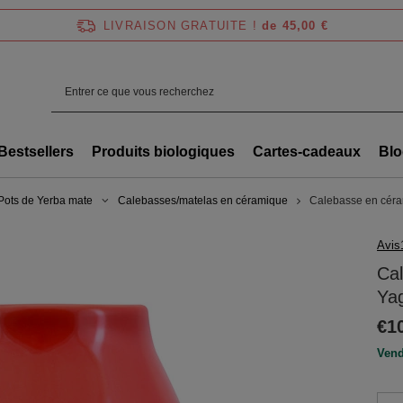
LIVRAISON GRATUITE !
de 45,00 €
Bestsellers
Produits biologiques
Cartes-cadeaux
Blo
Pots de Yerba mate
Calebasses/matelas en céramique
Calebasse en céra
Avis
Ca
Yag
€1
Vend