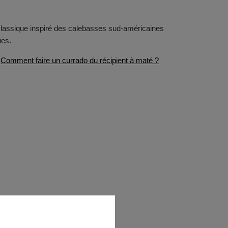
n classique inspiré des calebasses sud-américaines
ues.
:
Comment faire un currado du récipient à maté ?