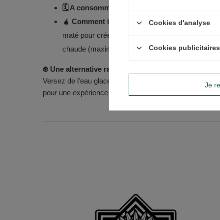
🗓️ A consommer de préférence avant :
Date de 
🧉 Comment infuser la yerba mate ?
Verser env
Cookies d'analyse
maté pour créer un monticule de feuilles sèches. 
Cookies publicitaires
chaude (maximum 80°C). Dégustez !
❄️ Une alternative rafraîchissante pour les journées
Versez de l'eau glacée ou du jus sur les feuilles, ajout
Je re
pour une expérience rafraîchissante ultime !