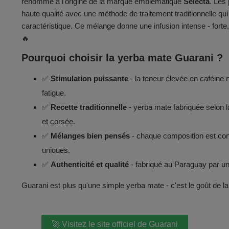
renommé à l'origine de la marque emblématique
Selecta
. Les
haute qualité avec une méthode de traitement traditionnelle qui in
caractéristique. Ce mélange donne une infusion intense - forte
🔥
Pourquoi choisir la yerba mate Guarani ?
✅
S
timulation puissante
- la teneur élevée en caféine n
fatigue.
✅
Recette traditionnelle
- yerba mate fabriquée selon 
et corsée.
✅
Mélanges bien pensés
- chaque composition est con
uniques.
✅
Authenticité et qualité
- fabriqué au Paraguay par un 
Guarani est plus qu'une simple yerba mate - c'est le goût de la t
🚀 Visitez le site officiel de Guarani