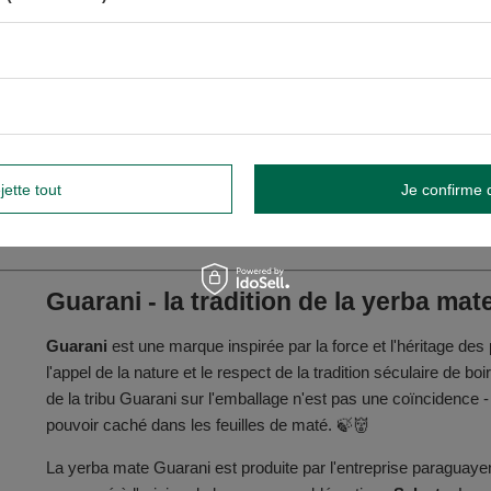
péremption et numéro de lot sur l'emballage.
iron 15 g de yerba mate dans une tasse. Inclinez la gourde à
Insérer la bombilla au fond du monticule et verser de l'eau
 chaudes :
Essayez le
tereré
- yerba mate infusé à froid !
ez des glaçons, des tranches de citron et de la menthe fraîche
jette tout
Je confirme 
Guarani - la tradition de la yerba m
Guarani
est une marque inspirée par la force et l'héritage des
l'appel de la nature et le respect de la tradition séculaire de 
de la tribu Guarani sur l'emballage n'est pas une coïncidence - 
pouvoir caché dans les feuilles de maté. 🍃👹
La yerba mate Guarani est produite par l'entreprise paragua