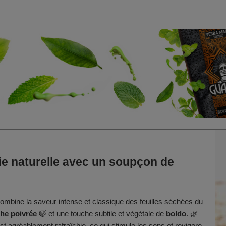
ie naturelle avec un soupçon de
ombine la saveur intense et classique des feuilles séchées du
he poivrée
🍃 et une touche subtile et végétale de
boldo
. 🌿
 est agréablement rafraîchie, ce qui stimule les sens et revigore