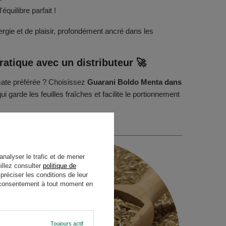
équilibre parfait !
ergie et de plaisir, profondément ancré dans les
ratique avec un distributeur 🚀
ate préférée ? Choisissez
Guarani
Boldo Menta
dans
i garde les feuilles fraîches et facilite le portionnement
analyser le trafic et de mener
illez consulter
politique de
réciser les conditions de leur
re consentement à tout moment en
Toujours actif