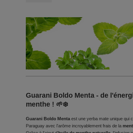
Guarani Boldo Menta - de l'énerg
menthe ! 🌱❄️
Guarani Boldo Menta
est une yerba mate unique qui c
Paraguay avec l'arôme incroyablement frais de la
ment
Grâce à l'ajout d'
huile de menthe naturelle
, l'infusion