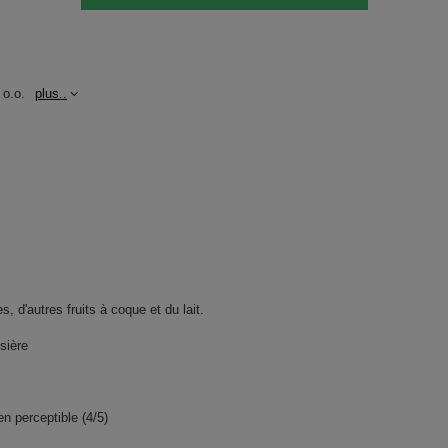
 o.o.
plus..
, d'autres fruits à coque et du lait.
sière
n perceptible (4/5)