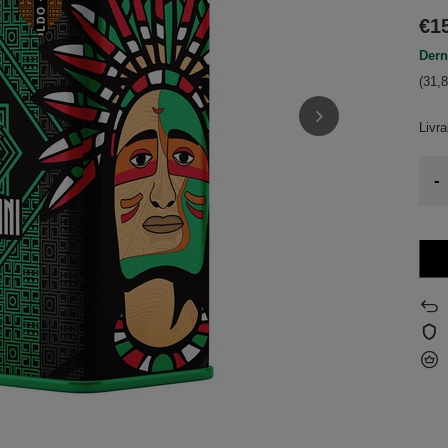
€1
Dern
(31,8
Livr
-