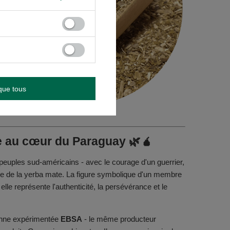
que tous
ate au cœur du Paraguay 🌿🧉
 peuples sud-américains - avec le courage d'un guerrier,
boire de la yerba mate. La figure symbolique d'un membre
elle représente l'authenticité, la persévérance et le
yenne expérimentée
EBSA
- le même producteur