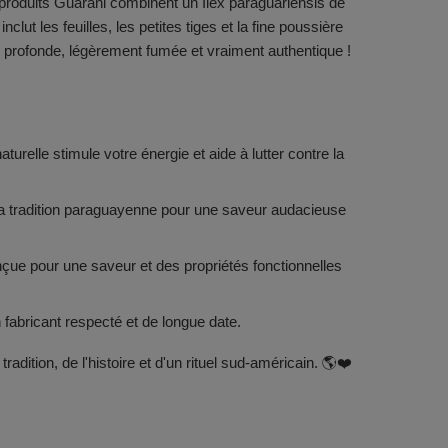
 produits Guarani combinent un Ilex paraguariensis de
clut les feuilles, les petites tiges et la fine poussière
, profonde, légèrement fumée et vraiment authentique !
aturelle stimule votre énergie et aide à lutter contre la
la tradition paraguayenne pour une saveur audacieuse
çue pour une saveur et des propriétés fonctionnelles
fabricant respecté et de longue date.
radition, de l'histoire et d'un rituel sud-américain. 🌎❤️