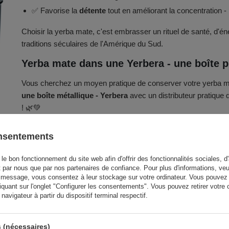
✅ Favorise la
détente
tout en améliorant la concentration - l'
Choisir la yerba mate, c'est embrasser un rituel de santé, d'én
traditions séculaires de l'Amérique du Sud.
Yerba mate dans une Yerbera - une boîte p
Vous cherchez un moyen pratique de conserver votre yerba m
une boîte métallique - Yerbera
avec un distributeur pratique qu
! 🌿💚
onsentements
détails supplémentaires ✍️
le bon fonctionnement du site web afin d'offrir des fonctionnalités sociales, d'
t par nous que par nos partenaires de confiance. Pour plus d'informations, veu
 message, vous consentez à leur stockage sur votre ordinateur. Vous pouvez p
 poivrée, huile de menthe naturelle
iquant sur l'onglet "Configurer les consentements". Vous pouvez retirer vot
avigateur à partir du dispositif terminal respectif.
 (nécessaires)