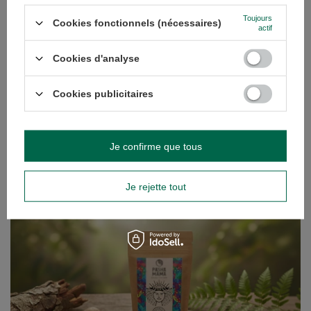
Toujours
Cookies fonctionnels (nécessaires)
actif
Cookies d'analyse
Cookies publicitaires
Guayusa Pachamama Menta Limon 100 g (bio)
8,20 €
/
article
(82,00 € / kg)
Je confirme que tous
DE NOTRE BLOG
Je rejette tout