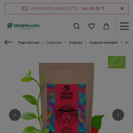
LIVRAISON GRATUITE !
de 45,00 €
Page d'accueil
Catégories
Guayusa
Guayusa aromatisé
Guay