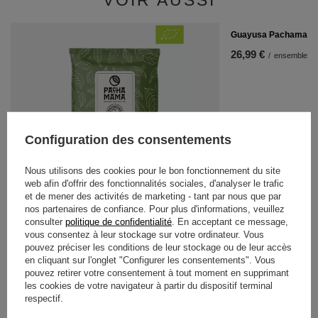
VOIR AUSSI
Guayusa Pachamama
26,99 €
/
ensemble
Configuration des consentements
Nous utilisons des cookies pour le bon fonctionnement du site
Guayusa Pachamama Menta Limon 25 g (bio)
web afin d'offrir des fonctionnalités sociales, d'analyser le trafic
1,99 €
et de mener des activités de marketing - tant par nous que par
/
article
(79,60 € / kg)
nos partenaires de confiance. Pour plus d'informations, veuillez
consulter
politique de confidentialité
. En acceptant ce message,
vous consentez à leur stockage sur votre ordinateur. Vous
RECOMMANDÉS
pouvez préciser les conditions de leur stockage ou de leur accès
en cliquant sur l'onglet "Configurer les consentements". Vous
pouvez retirer votre consentement à tout moment en supprimant
les cookies de votre navigateur à partir du dispositif terminal
Verde Mate Green Más
respectif.
8,99 €
/
article
(17,98 € / kg)