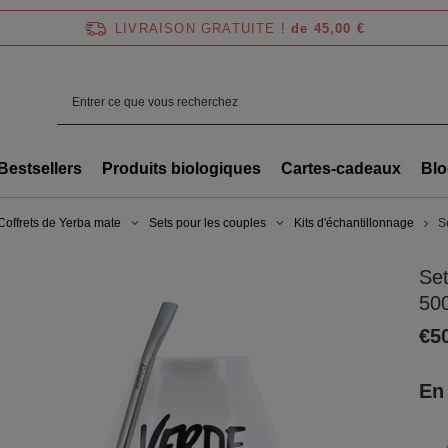
LIVRAISON GRATUITE !
de 45,00 €
Bestsellers
Produits biologiques
Cartes-cadeaux
Blo
Coffrets de Yerba mate
Sets pour les couples
Kits d'échantillonnage
S
Se
50
€5
En