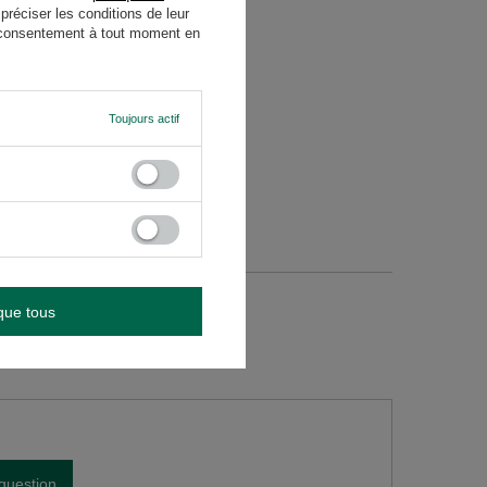
 dos du produit, à côté des
réciser les conditions de leur
re consentement à tout moment en
Toujours actif
que tous
question