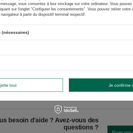
s des saveurs des échantillons de maté donnés se trouvent sur l'étiquette au
 message, vous consentez à leur stockage sur votre ordinateur. Vous pouvez p
ition.
iquant sur l'onglet "Configurer les consentements". Vous pouvez retirer vot
avigateur à partir du dispositif terminal respectif.
lisation. Évitez de la laver au lave-vaisselle.
Éviter le lavage au lave-vaisselle.
widnik, Pologne NIP: 6121860348 REGON: 366578876 info@venusti.eu
 (nécessaires)
température n’excédant pas 80°C.
GW
jette tout
Je confirme 
GW
us besoin d'aide ? Avez-vous des
questions ?
Poser une 