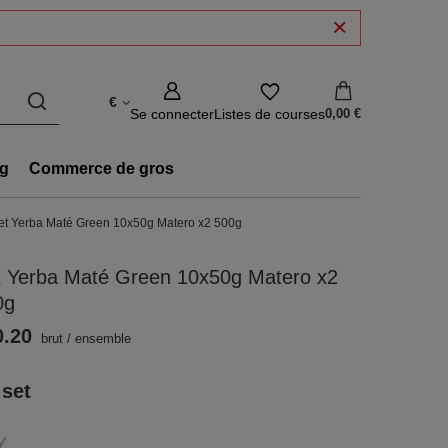
€
Se connecter
Listes de courses
0,00 €
g
Commerce de gros
et Yerba Maté Green 10x50g Matero x2 500g
t Yerba Maté Green 10x50g Matero x2
0g
0.20
brut
/
ensemble
 set