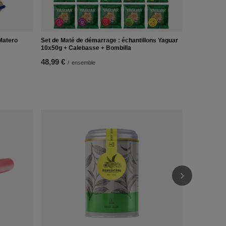
Matero
Set de Maté de démarrage : échantillons Yaguar
10x50g + Calebasse + Bombilla
48,99 €
/
ensemble
Panier en ca
4,29 €
/
ens