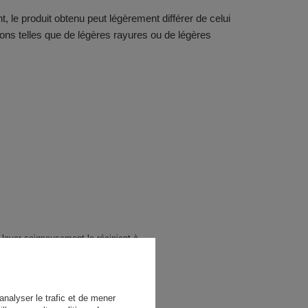
 le produit obtenu peut légèrement différer de celui
tions telles que de légères rayures ou de légères
 laver soigneusement le récipient à
urer !
 !
uire la structure du palo santo !
analyser le trafic et de mener