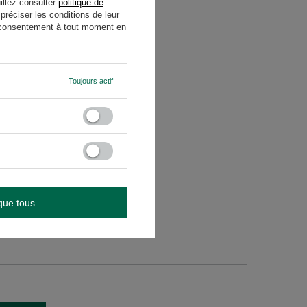
illez consulter
politique de
réciser les conditions de leur
re consentement à tout moment en
Toujours actif
que tous