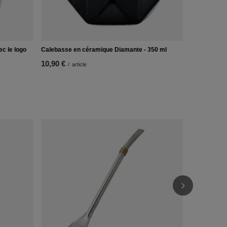
c le logo
Calebasse en céramique Diamante - 350 ml
10,90 €
/
article
Guampa palo
24,90 €
/
ar