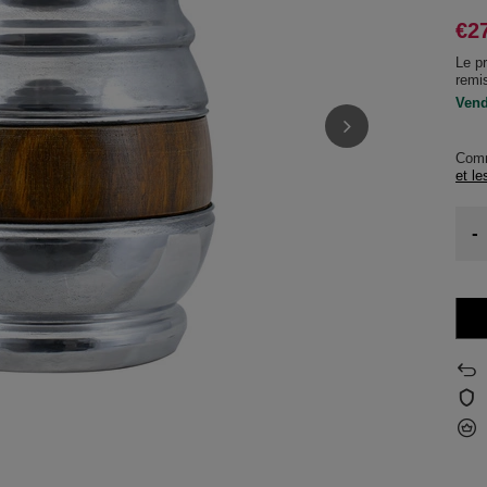
€2
Le pr
remi
Vend
Com
et le
-