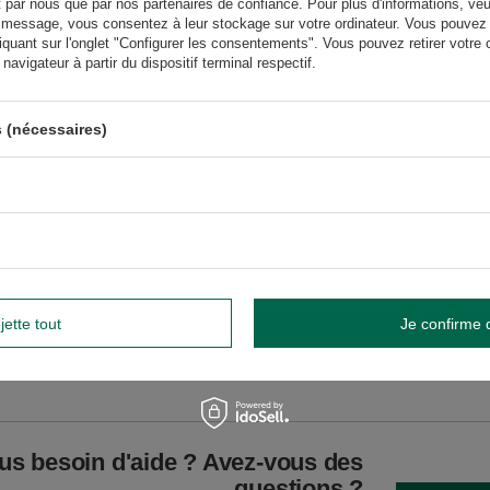
t par nous que par nos partenaires de confiance. Pour plus d'informations, veu
widnik, Pologne NIP: 6121860348 REGON: 366578876 info@venusti.eu
 message, vous consentez à leur stockage sur votre ordinateur. Vous pouvez p
iquant sur l'onglet "Configurer les consentements". Vous pouvez retirer vot
avigateur à partir du dispositif terminal respectif.
el XL
 (nécessaires)
r les tailles
1000
jette tout
Je confirme 
GW
GW
us besoin d'aide ? Avez-vous des
questions ?