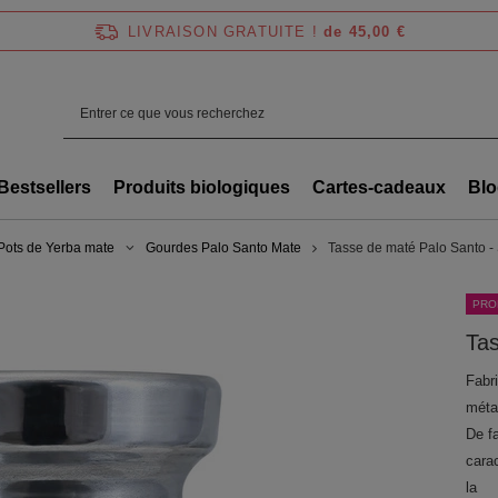
LIVRAISON GRATUITE !
de 45,00 €
Bestsellers
Produits biologiques
Cartes-cadeaux
Blo
Pots de Yerba mate
Gourdes Palo Santo Mate
Tasse de maté Palo Santo -
PRO
Tas
Fabr
méta
De fa
carac
la