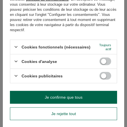
GARANTIE
vous consentez à leur stockage sur votre ordinateur. Vous
pouvez préciser les conditions de leur stockage ou de leur accès
en cliquant sur l'onglet "Configurer les consentements". Vous
AVIS
(0)
pouvez retirer votre consentement à tout moment en supprimant
les cookies de votre navigateur à partir du dispositif terminal
respectif.
Avez-vous besoin d'aide ? Avez-vous des
questions ?
Toujours
Cookies fonctionnels (nécessaires)
actif
Posez votre question et nous vous
répondrons rapidement. Les questions
Poser une question
et les réponses les plus intéressantes
Cookies d'analyse
seront publiées pour que d'autres
puissent les consulter.
Cookies publicitaires
VOIR AUSSI
Je confirme que tous
2 x 500g Verde Mate 
17,00 €
/
ensemble
Je rejette tout
(17,00 € / kg)