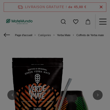
LIVRAISON GRATUITE !
de 45,00 €
Page d'accueil
Catégories
Yerba Mate
Coffrets de Yerba mate