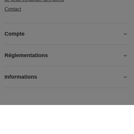
Contact
Compte
Réglementations
Informations
+33755539153
contact@matemundo.fr
MateMundo.fr
,
Ostrowskiego 9/129
,
53-238
Wrocław
(Pologne)