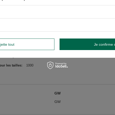
 o.o.
plus..
jette tout
Je confirme 
, d'autres fruits à coque et du lait.
widnik, Pologne NIP: 6121860348 REGON: 366578876 info@venusti.eu
r les tailles
1000
GW
GW