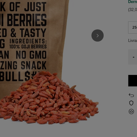
Derni
(32,0
25
Livr
-