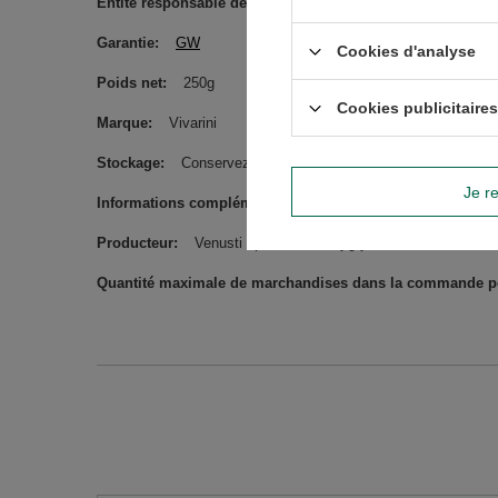
Entité responsable de ce produit dans l'UE
Venusti sp. z
Garantie
GW
Cookies d'analyse
Poids net
250g
Cookies publicitaires
Marque
Vivarini
Stockage
Conservez dans un endroit sec et frais.
Je re
Informations complémentaires
Peut contenir des arachides
Producteur
Venusti sp. z o.o. ul. Tygrysia 6a, 21-040 Ś
Quantité maximale de marchandises dans la commande pou