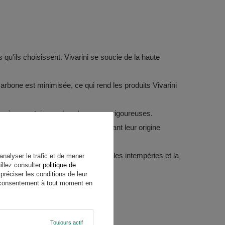
qu'ils choisissent. Vivarini se soucie de la haute
arbone est minimisée, ce qui rend les produits Vivarini
dre à un certain nombre de normes rigoureuses.
e sécurité alimentaire et garantissant leur origine
e parfaitement le contenu contre les intempéries et la
analyser le trafic et de mener
illez consulter
politique de
réciser les conditions de leur
re consentement à tout moment en
Toujours actif