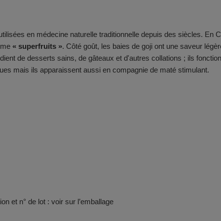
 utilisées en médecine naturelle traditionnelle depuis des siècles. En 
omme
« superfruits »
. Côté goût, les baies de goji ont une saveur lég
édient de desserts sains, de gâteaux et d'autres collations ; ils fonc
ues mais ils apparaissent aussi en compagnie de maté stimulant.
on et n° de lot : voir sur l’emballage