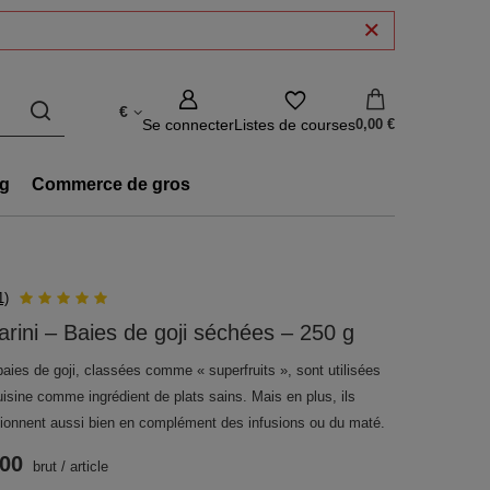
€
Se connecter
Listes de courses
0,00 €
g
Commerce de gros
1)
arini – Baies de goji séchées – 250 g
baies de goji, classées comme « superfruits », sont utilisées
uisine comme ingrédient de plats sains. Mais en plus, ils
tionnent aussi bien en complément des infusions ou du maté.
.00
brut
/
article