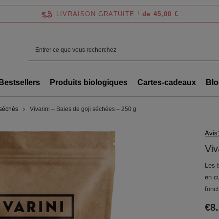
LIVRAISON GRATUITE !
de 45,00 €
Bestsellers
Produits biologiques
Cartes-cadeaux
Blo
 séchés
Vivarini – Baies de goji séchées – 250 g
Avis
Viv
Les 
en c
fonc
€8