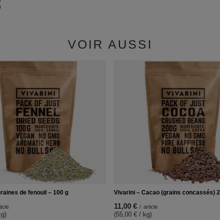
0
0
VOIR AUSSI
Graines de fenouil – 100 g
Vivarini – Cacao (grains concassés) 
11,00 €
ticle
/
article
kg)
(55,00 € / kg)