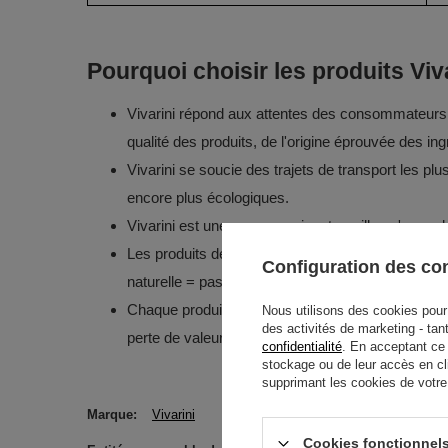
Pourquoi choisir les produits Viv
Vivarini répond aux attentes des consommateurs, m
qualité des produits, de l'origine éprouvée des i
Vivarini se soucie des trajets de transport les pl
encore plus écologiques.
Vivarini est une marque qui ne travaille qu'avec
Les produits de la marque Vivarini ont obtenu les 
Configuration des c
naturelle = pas d'OGM !
Chaque produit commandé est emballé dans un emb
Nous utilisons des cookies pour 
des activités de marketing - tan
perte de valeurs précieuses.
confidentialité
. En acceptant ce
stockage ou de leur accès en cl
supprimant les cookies de votre n
Marque
Vivarini
Cookies fonctionnels