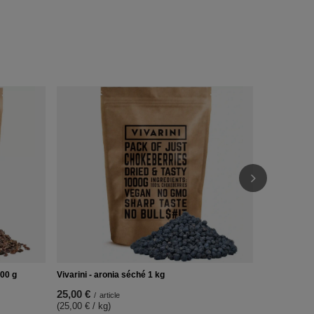
Vivarini – P
14,00 €
/
ar
(14,00 € / k
200 g
Vivarini - aronia séché 1 kg
25,00 €
/
article
(25,00 € / kg)