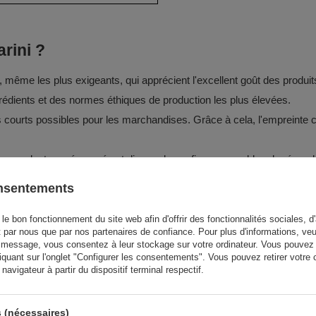
arini ?
ême les plus exigeants, qui apprécient l'excellent goût des produits 
ngrédients et des normes éthiques de production les plus élevées.
us courts possibles pour les marchandises. Grâce à cela, l'empreinte c
 des producteurs éprouvés et dignes de confiance, capables de répon
certificats de qualité appropriés confirmant le respect des exigences d
onsentements
allage hermétique adapté à la conservation des aliments, qui protèg
le bon fonctionnement du site web afin d'offrir des fonctionnalités sociales, d'
t par nous que par nos partenaires de confiance. Pour plus d'informations, veu
 message, vous consentez à leur stockage sur votre ordinateur. Vous pouvez p
iquant sur l'onglet "Configurer les consentements". Vous pouvez retirer vot
avigateur à partir du dispositif terminal respectif.
 (nécessaires)