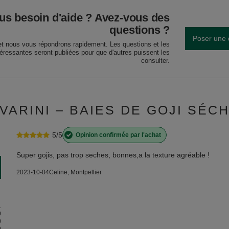
us besoin d'aide ? Avez-vous des
questions ?
Poser une 
et nous vous répondrons rapidement. Les questions et les
téressantes seront publiées pour que d'autres puissent les
consulter.
IVARINI – BAIES DE GOJI SÉCH
5/5
Opinion confirmée par l'achat
Super gojis, pas trop seches, bonnes,a la texture agréable !
2023-10-04
Celine, Montpellier
1
0
0