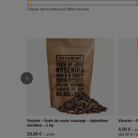
2
1
Cliquer sur la note pour filtrer les avis
Vivarini – fruits de rosier sauvage – églantines
Vivarini – 
séchées – 1 kg
4,00 €
/
ar
19,00 €
(40,00 € / 
/
article