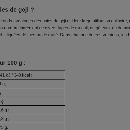
es de goji ?
rands avantages des baies de goji est leur large utilisation culinaire
s comme ingrédient de divers types de muesli, de gâteaux ou de pain. A
phistiquées de thés ou de maté. Dans chacune de ces versions, les ba
ur 100 g :
41 kJ / 343 kcal ;
4 g,
g ;
 g,
,6 g ;
,3 g ;
75 g.