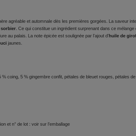
re agréable et automnale dès les premières gorgées. La saveur in
 sorbier
. Ce qui constitue un ingrédient surprenant dans ce mélange 
re au palais. La note épicée est soulignée par l'ajout d'
huile de giro
ouci
jaunes.
% coing, 5 % gingembre confit, pétales de bleuet rouges, pétales de s
on et n° de lot : voir sur l’emballage