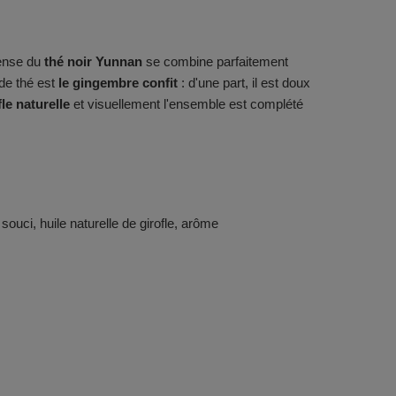
tense du
thé noir Yunnan
se combine parfaitement
de thé est
le gingembre confit
: d'une part, il est doux
fle naturelle
et visuellement l'ensemble est complété
ouci, huile naturelle de girofle, arôme