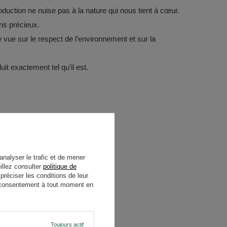
duction ne nuise pas à la nature qui nous tient à cœur.
ns précieux.
 vue sur le respect de l’environnement et sur la
it exactement tel qu’il est.
analyser le trafic et de mener
illez consulter
politique de
réciser les conditions de leur
re consentement à tout moment en
Toujours actif