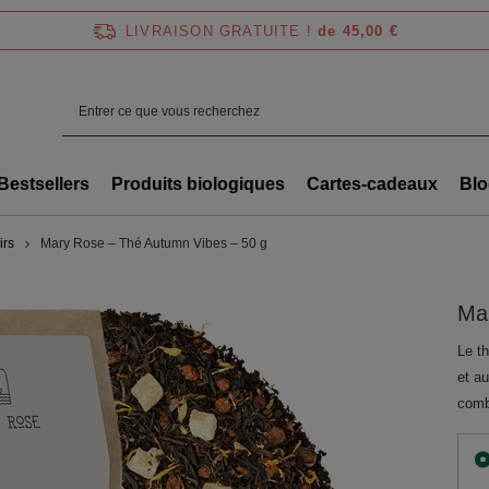
LIVRAISON GRATUITE !
de 45,00 €
Bestsellers
Produits biologiques
Cartes-cadeaux
Blo
irs
Mary Rose – Thé Autumn Vibes – 50 g
Ma
Le t
et a
comb