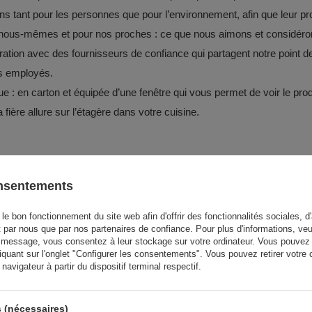
s tant pour les personnes que pour l’environnement, afin que leur pro
r nous-mêmes et pour nos proches : ce que nous aimons et considéro
tion avec des fournisseurs de confiance qui partagent notre point de
es employés.
 : en carton et équipée d’une fenêtre qui vous permet de voir le produ
fière allure sur l’étagère dans votre cuisine.
onsentements
 o.o.
plus..
le bon fonctionnement du site web afin d'offrir des fonctionnalités sociales, d'
t par nous que par nos partenaires de confiance. Pour plus d'informations, veu
 message, vous consentez à leur stockage sur votre ordinateur. Vous pouvez p
iquant sur l'onglet "Configurer les consentements". Vous pouvez retirer vot
avigateur à partir du dispositif terminal respectif.
 (nécessaires)