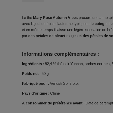
Le thé
Mary Rose Autumn Vibes
procure une atmosphè
avec l'ajout de fruits d'automne typiques :
le coing
et
le
et en même temps il laisse une légère sensation de brûlu
par
des pétales de bleuet
rouges et
des pétales de s
Informations complémentaires :
Ingrédients
: 82,4 % thé noir Yunnan, sorbes cormes, 5 
Poids net
: 50 g
Fabriqué pour
: Venusti Sp. z o.o.
Pays d’origine
: Chine
À consommer de préférence avant
: Date de pérempti