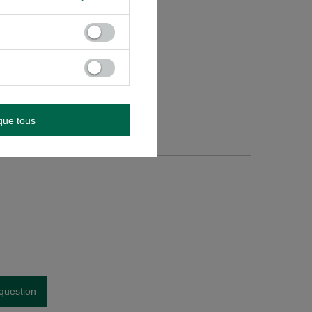
tes.
que tous
question