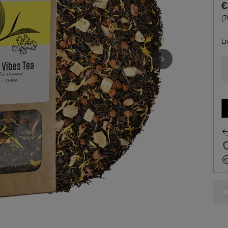
€
(7
Li