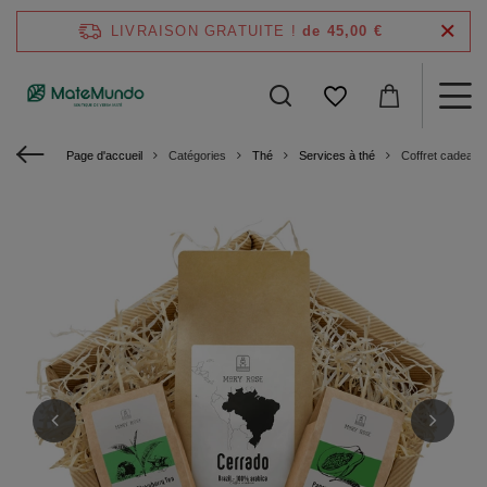
LIVRAISON GRATUITE !
de 45,00 €
Page d'accueil
Catégories
Thé
Services à thé
Coffret cadeau 