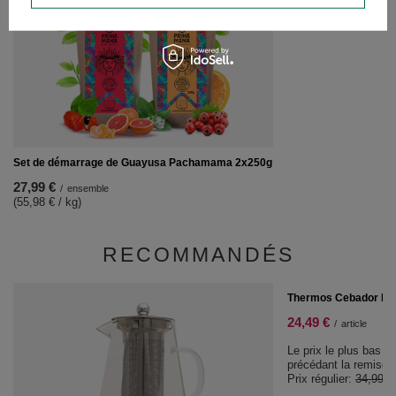
40,99 €
/
ensemble
Set de démarrage de Guayusa Pachamama 2x250g
27,99 €
/
ensemble
(55,98 € / kg)
RECOMMANDÉS
PROMOTION
Thermos Cebador Larg
24,49 €
/
article
Le prix le plus bas d
précédant la remise:
Prix régulier:
34,99 €