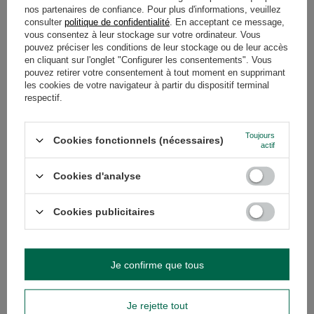
nos partenaires de confiance. Pour plus d'informations, veuillez
DÉTAILS
consulter
politique de confidentialité
. En acceptant ce message,
vous consentez à leur stockage sur votre ordinateur. Vous
pouvez préciser les conditions de leur stockage ou de leur accès
GARANTIE
en cliquant sur l'onglet "Configurer les consentements". Vous
pouvez retirer votre consentement à tout moment en supprimant
les cookies de votre navigateur à partir du dispositif terminal
AVIS
(0)
respectif.
Toujours
Cookies fonctionnels (nécessaires)
Avez-vous besoin d'aide ? Avez-vous des
actif
questions ?
Posez votre question et nous vous
Cookies d'analyse
répondrons rapidement. Les questions
Poser une question
et les réponses les plus intéressantes
seront publiées pour que d'autres
Cookies publicitaires
puissent les consulter.
Je confirme que tous
VOIR AUSSI
LES ESPÈCES LES 
Je rejette tout
MATETERMOS set