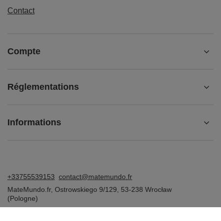
Contact
Compte
Réglementations
Informations
+33755539153
contact@matemundo.fr
MateMundo.fr
,
Ostrowskiego 9/129
,
53-238
Wrocław
(Pologne)