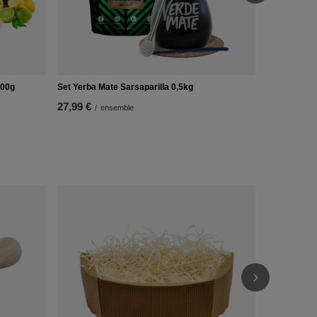
500g
Set Yerba Mate Sarsaparilla 0,5kg
27,99 €
/
ensemble
PROMOTIO
Thermomètr
5,52 €
/
arti
Le prix le p
précédant l
Prix régulie