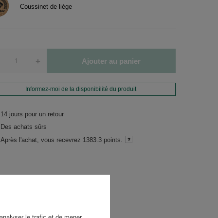
Coussinet de liège
+
Ajouter au panier
Informez-moi de la disponibilité du produit
14
jours pour un retour
Des achats sûrs
Après l'achat, vous recevrez
1383.3 points.
analyser le trafic et de mener