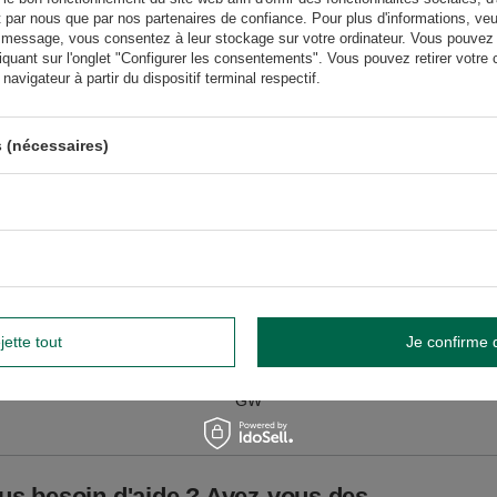
s des saveurs des échantillons de maté donnés se trouvent sur l'étiquette au
t par nous que par nos partenaires de confiance. Pour plus d'informations, veu
ition.
 message, vous consentez à leur stockage sur votre ordinateur. Vous pouvez p
iquant sur l'onglet "Configurer les consentements". Vous pouvez retirer vot
lisation. Évitez de la laver au lave-vaisselle.
avigateur à partir du dispositif terminal respectif.
Éviter le lavage au lave-vaisselle.
widnik, Pologne NIP: 6121860348 REGON: 366578876 info@venusti.eu
 (nécessaires)
température n’excédant pas 80°C.
r les tailles
1000
jette tout
Je confirme 
GW
GW
us besoin d'aide ? Avez-vous des