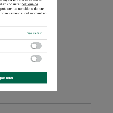
 dos du produit, à côté des
illez consulter
politique de
réciser les conditions de leur
re consentement à tout moment en
Toujours actif
que tous