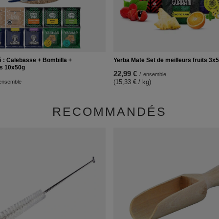
 : Calebasse + Bombilla +
Yerba Mate Set de meilleurs fruits 3x
ns 10x50g
22,99 €
/
ensemble
(15,33 € / kg)
ensemble
RECOMMANDÉS