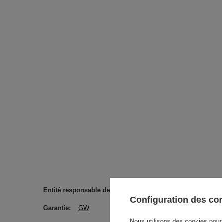
Entité responsable de ce produit dans l'UE
Venusti sp. z
Configuration des c
Garantie
GW
Nous utilisons des cookies pour 