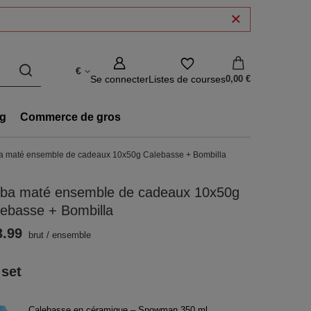
€
Se connecter
Listes de courses
0,00 €
g
Commerce de gros
a maté ensemble de cadeaux 10x50g Calebasse + Bombilla
rba maté ensemble de cadeaux 10x50g
ebasse + Bombilla
3.99
brut
/
ensemble
 set
Calebasse en céramique – Snowman 350 ml