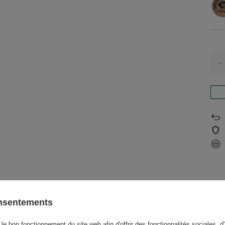
-
 o.o.
plus..
onsentements
le bon fonctionnement du site web afin d'offrir des fonctionnalités sociales, d'