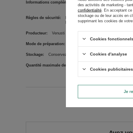
Informations complémentaires
Veuillez noter que les nom
des activités de marketing - tan
informations sur la compos
confidentialité
. En acceptant ce
stockage ou de leur accès en cl
Règles de sécurité
Ébouillantez la bombilla/paille avant uti
supprimant les cookies de votre n
Ébouillanter le plat avant de l'utiliser. 
Producteur
Venusti sp. z o.o. ul. Tygrysia 6a, 21-040 Ś
Cookies fonctionnels
Mode de préparation
Versez le maté avec de l’eau à une 
Cookies d'analyse
Stockage
Conservez dans un endroit sec et frais.
Quantité maximale de marchandises dans la commande pou
Cookies publicitaires
Je re
Avez-vo