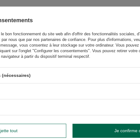
onsentements
GW
le bon fonctionnement du site web afin d'offrir des fonctionnalités sociales, d'
t par nous que par nos partenaires de confiance. Pour plus d'informations, veu
GW
 message, vous consentez à leur stockage sur votre ordinateur. Vous pouvez p
iquant sur l'onglet "Configurer les consentements". Vous pouvez retirer vot
avigateur à partir du dispositif terminal respectif.
us besoin d'aide ? Avez-vous des
questions ?
 (nécessaires)
Poser une 
et nous vous répondrons rapidement. Les questions et les
téressantes seront publiées pour que d'autres puissent les
consulter.
ÉCRIRE VOTRE AVIS
jette tout
Je confirme 
Votre avis: