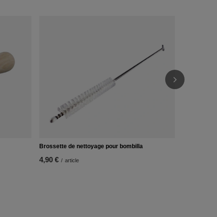
PROMOTIO
Thermomètr
5,52 €
/
arti
Le prix le p
précédant l
Prix régulie
Brossette de nettoyage pour bombilla
4,90 €
/
article