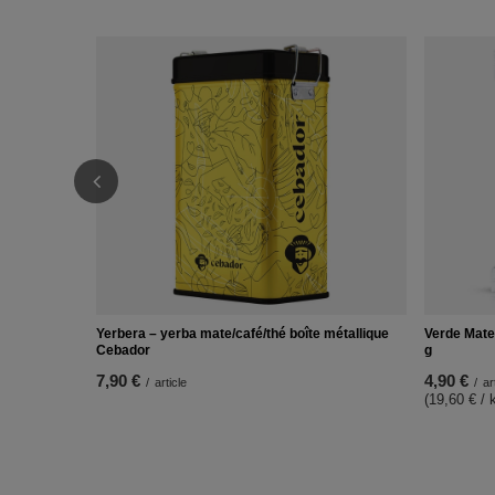
Yerbera – yerba mate/café/thé boîte métallique
Verde Mate
Cebador
g
7,90 €
4,90 €
/
article
/
ar
(19,60 € / 