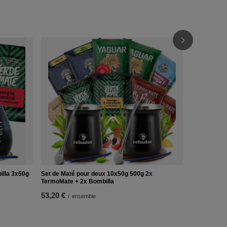
Yerba Mate 
d'échantillo
10,99 €
/
e
(36,63 € / k
illa 3x50g
Set de Maté pour deux 10x50g 500g 2x
TermoMate + 2x Bombilla
53,20 €
/
ensemble