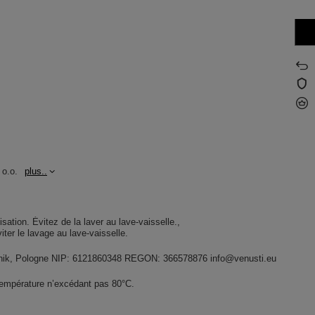
 o.o.
plus..
lisation. Évitez de la laver au lave-vaisselle.
Éviter le lavage au lave-vaisselle.
widnik, Pologne NIP: 6121860348 REGON: 366578876 info@venusti.eu
température n’excédant pas 80°C.