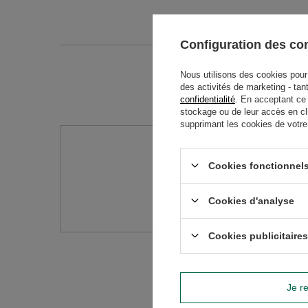
Configuration des c
Nous utilisons des cookies pour 
des activités de marketing - tan
confidentialité
. En acceptant ce
stockage ou de leur accès en cl
supprimant les cookies de votre n
Avez-vo
Cookies fonctionnels
Posez votre question 
réponses les plus in
Cookies d'analyse
Cookies publicitaires
Je re