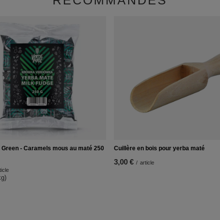
RECOMMANDÉS
 Green - Caramels mous au maté 250
Cuillère en bois pour yerba maté
3,00 €
/
article
ticle
kg)