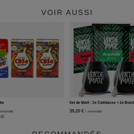
VOIR AUSSI
ito
Set de Maté : 2x Calebasse + 2x Bomb
39,20 €
ensemble
/
ensemble
kg)