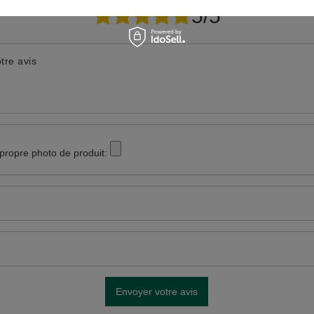
5/5
tre avis
 propre photo de produit:
Envoyer votre avis