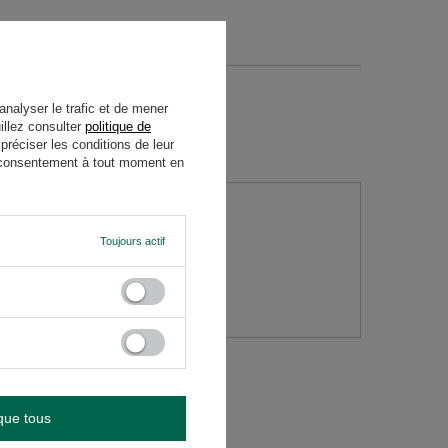
analyser le trafic et de mener
illez consulter
politique de
réciser les conditions de leur
re consentement à tout moment en
Toujours actif
question
que tous