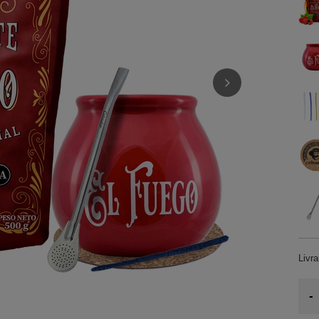
Livr
-