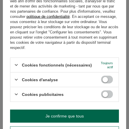
web afin d'offrir des fonctionnalités sociales, d'analyser le trafic
et de mener des activités de marketing - tant par nous que par
DESCRIPTION
nos partenaires de confiance. Pour plus d'informations, veuillez
consulter
politique de confidentialité
. En acceptant ce message,
vous consentez à leur stockage sur votre ordinateur. Vous
DÉTAILS
pouvez préciser les conditions de leur stockage ou de leur accès
en cliquant sur l'onglet "Configurer les consentements". Vous
GARANTIE
pouvez retirer votre consentement à tout moment en supprimant
les cookies de votre navigateur à partir du dispositif terminal
respectif.
AVIS
(0)
Toujours
Cookies fonctionnels (nécessaires)
actif
Avez-vous besoin d'aide ? Avez-vous des
questions ?
Cookies d'analyse
Posez votre question et nous vous
répondrons rapidement. Les questions
Cookies publicitaires
Poser une question
et les réponses les plus intéressantes
seront publiées pour que d'autres
puissent les consulter.
Je confirme que tous
VOIR AUSSI