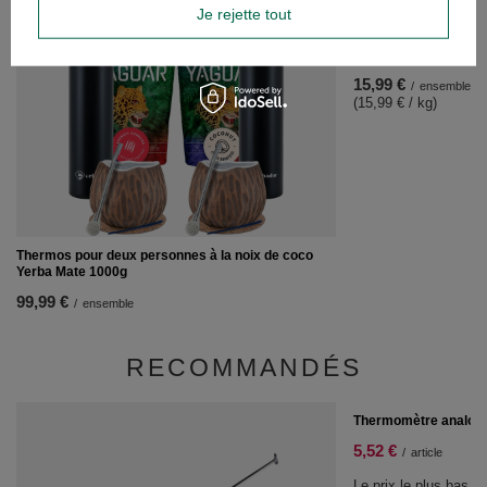
Je rejette tout
CBSé Energia Guaran
Guarana 500g (1kg)
15,99 €
/
ensemble
(15,99 € / kg)
Thermos pour deux personnes à la noix de coco
Yerba Mate 1000g
99,99 €
/
ensemble
RECOMMANDÉS
PROMOTION
Thermomètre analog
5,52 €
/
article
Le prix le plus bas d