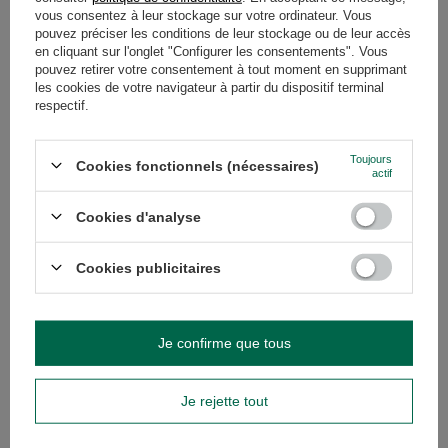
GARANTIE
vous consentez à leur stockage sur votre ordinateur. Vous
pouvez préciser les conditions de leur stockage ou de leur accès
en cliquant sur l'onglet "Configurer les consentements". Vous
AVIS
(0)
pouvez retirer votre consentement à tout moment en supprimant
les cookies de votre navigateur à partir du dispositif terminal
respectif.
Avez-vous besoin d'aide ? Avez-vous des
questions ?
Toujours
Cookies fonctionnels (nécessaires)
actif
Posez votre question et nous vous
répondrons rapidement. Les questions
Poser une question
et les réponses les plus intéressantes
Cookies d'analyse
seront publiées pour que d'autres
puissent les consulter.
Cookies publicitaires
VOIR AUSSI
Je confirme que tous
Set de Maté : échanti
Calebasse + Bombill
Je rejette tout
24,00 €
/
ensemble