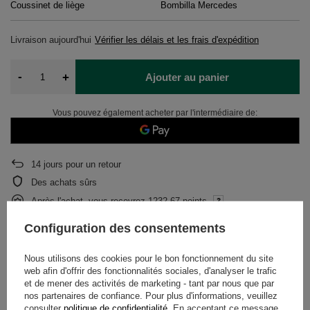
Coussinet de liège
Bombilla Mercedes
Livraison
aujourd'hui
Vérifier les délais et les frais d'expédition
-
+
Ajouter au panier
Vous pouvez également acheter par l'intermédiaire de:
14
jours pour un retour
Des achats sûrs
Après l'achat, vous recevrez
1232.67 points.
Configuration des consentements
DESCRIPTION
Nous utilisons des cookies pour le bon fonctionnement du site
web afin d'offrir des fonctionnalités sociales, d'analyser le trafic
et de mener des activités de marketing - tant par nous que par
DÉTAILS
nos partenaires de confiance. Pour plus d'informations, veuillez
consulter
politique de confidentialité
. En acceptant ce message,