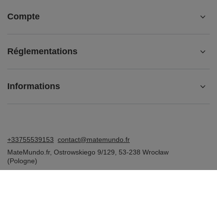
Compte
Réglementations
Informations
+33755539153
contact@matemundo.fr
MateMundo.fr
,
Ostrowskiego 9/129
,
53-238
Wrocław
(Pologne)
Dans le magasin, nous présentons les prix bruts (TVA comprise).
Taux de TVA pour les consommateurs nationaux:
France
.