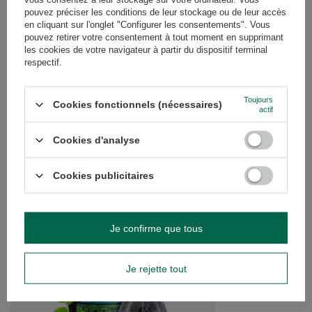
pouvez préciser les conditions de leur stockage ou de leur accès
AVIS
(0)
en cliquant sur l'onglet "Configurer les consentements". Vous
pouvez retirer votre consentement à tout moment en supprimant
les cookies de votre navigateur à partir du dispositif terminal
respectif.
Avez-vous besoin d'aide ? Avez-vous des
questions ?
Toujours
Posez votre question et nous vous
Cookies fonctionnels (nécessaires)
actif
répondrons rapidement. Les questions
Poser une question
et les réponses les plus intéressantes
seront publiées pour que d'autres
Cookies d'analyse
puissent les consulter.
Cookies publicitaires
VOIR AUSSI
Je confirme que tous
Ensemble de cadeaux
Energía Guaraná + Ca
29,99 €
/
ensemble
Je rejette tout