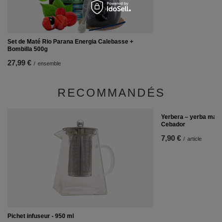
Set de Maté Rio Parana Energia Calebasse +
Bombilla 500g
27,99 €
/
ensemble
RECOMMANDÉS
Yerbera – yerba mate/
Cebador
7,90 €
/
article
Pichet infuseur - 950 ml