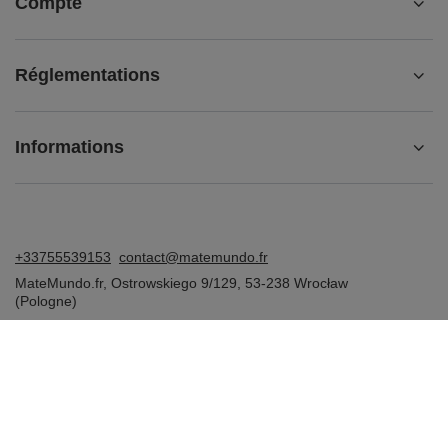
Compte
Réglementations
Informations
+33755539153
contact@matemundo.fr
MateMundo.fr
,
Ostrowskiego 9/129
,
53-238
Wrocław
(Pologne)
Dans le magasin, nous présentons les prix bruts (TVA comprise).
Taux de TVA pour les consommateurs nationaux:
France
.