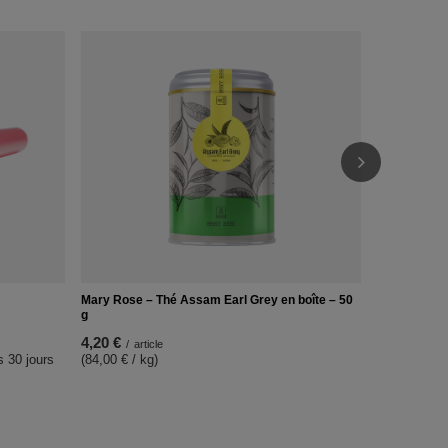
Panier en ca
4,29 €
/
ens
Mary Rose – Thé Assam Earl Grey en boîte – 50
g
4,20 €
/
article
s 30 jours
(84,00 € / kg)