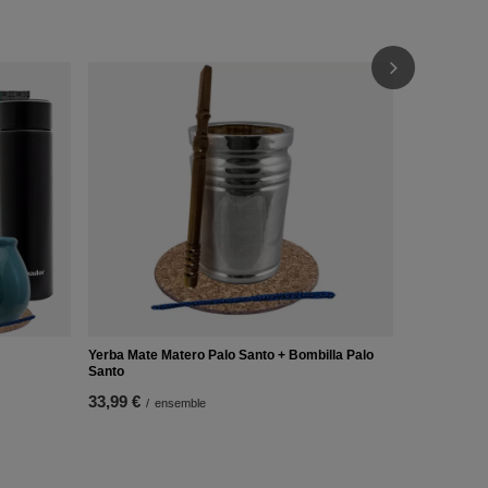
Set de déma
10x50g
35,99 €
/
e
Yerba Mate Matero Palo Santo + Bombilla Palo
Santo
33,99 €
/
ensemble