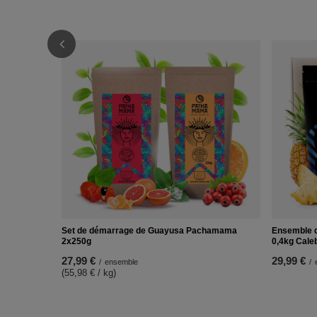
Set de démarrage de Guayusa Pachamama
Ensemble d
2x250g
0,4kg Cale
27,99 €
29,99 €
/
ensemble
/
(55,98 € / kg)