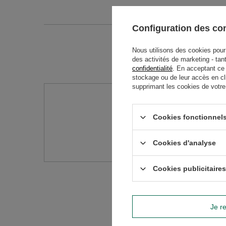
Configuration des c
Nous utilisons des cookies pour 
des activités de marketing - tan
confidentialité
. En acceptant ce
stockage ou de leur accès en cl
supprimant les cookies de votre n
Avez-vo
Cookies fonctionnels
Posez votre question 
réponses les plus in
Cookies d'analyse
Cookies publicitaires
Je re