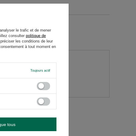
analyser le trafic et de mener
illez consulter
politique de
réciser les conditions de leur
re consentement à tout moment en
Toujours actif
question
que tous