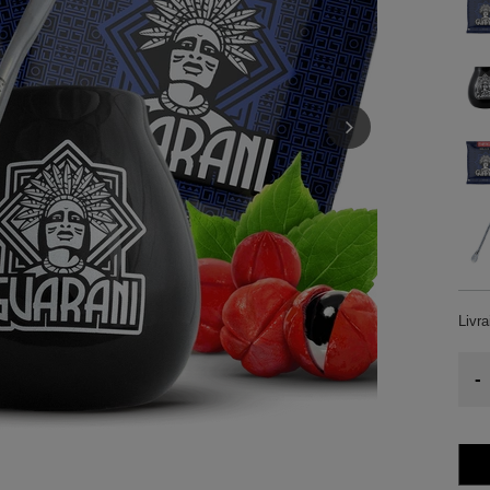
Livr
-