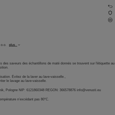
 o.o.
plus..
s des saveurs des échantillons de maté donnés se trouvent sur l'étiquette au
ition.
lisation. Évitez de la laver au lave-vaisselle.
Éviter le lavage au lave-vaisselle.
widnik, Pologne NIP: 6121860348 REGON: 366578876 info@venusti.eu
température n’excédant pas 80°C.