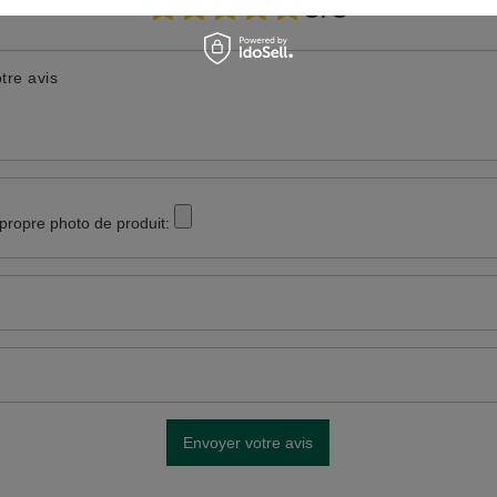
5/5
tre avis
 propre photo de produit:
Envoyer votre avis