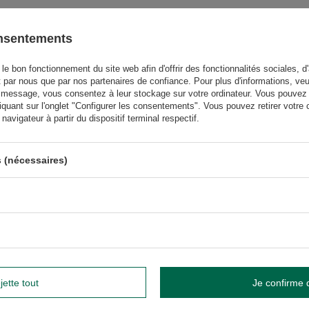
onsentements
GW
le bon fonctionnement du site web afin d'offrir des fonctionnalités sociales, d'
GW
t par nous que par nos partenaires de confiance. Pour plus d'informations, veu
 message, vous consentez à leur stockage sur votre ordinateur. Vous pouvez p
iquant sur l'onglet "Configurer les consentements". Vous pouvez retirer vot
avigateur à partir du dispositif terminal respectif.
us besoin d'aide ? Avez-vous des
questions ?
 (nécessaires)
Poser une 
et nous vous répondrons rapidement. Les questions et les
téressantes seront publiées pour que d'autres puissent les
consulter.
ÉCRIRE VOTRE AVIS
jette tout
Je confirme 
Votre avis: