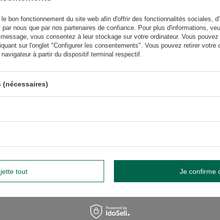
le bon fonctionnement du site web afin d'offrir des fonctionnalités sociales, d'
t par nous que par nos partenaires de confiance. Pour plus d'informations, veu
 message, vous consentez à leur stockage sur votre ordinateur. Vous pouvez p
us besoin d'aide ? Avez-vous des
iquant sur l'onglet "Configurer les consentements". Vous pouvez retirer vot
questions ?
avigateur à partir du dispositif terminal respectif.
Poser une 
et nous vous répondrons rapidement. Les questions et les
téressantes seront publiées pour que d'autres puissent les
consulter.
 (nécessaires)
ÉCRIRE VOTRE AVIS
Votre avis:
5/5
jette tout
Je confirme 
tre avis