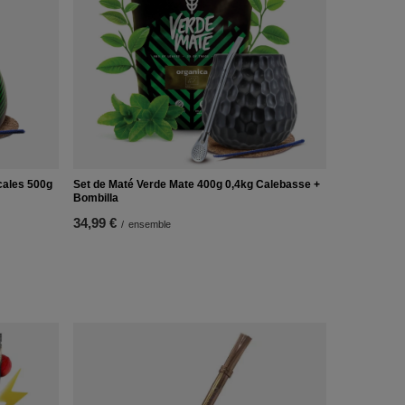
cales 500g
Set de Maté Verde Mate 400g 0,4kg Calebasse +
Bombilla
34,99 €
/
ensemble
Nettoyeur p
1,20 €
/
arti