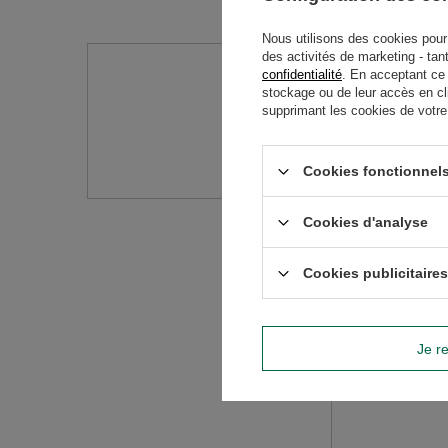
Nous utilisons des cookies pour 
des activités de marketing - tan
confidentialité
. En acceptant ce
Avez-vo
stockage ou de leur accès en cl
supprimant les cookies de votre n
Posez votre question 
réponses les plus in
Cookies fonctionnels
Cookies d'analyse
Cookies publicitaires
Je re
Contenu de vo