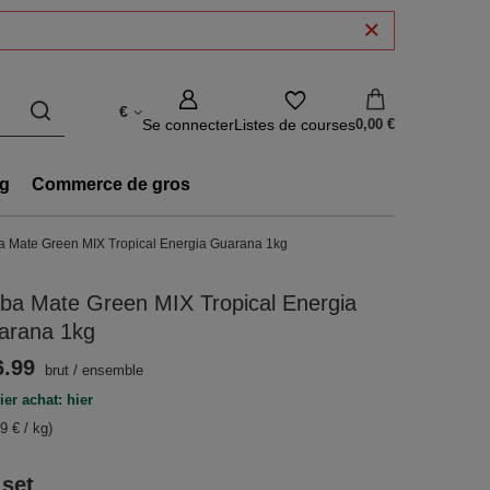
€
Se connecter
Listes de courses
0,00 €
g
Commerce de gros
a Mate Green MIX Tropical Energia Guarana 1kg
ba Mate Green MIX Tropical Energia
arana 1kg
6.99
brut
/
ensemble
ier achat: hier
9 € / kg)
 set