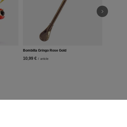
Bombilla Gringo Rose Gold
10,99 €
/
article
Informations
Contact