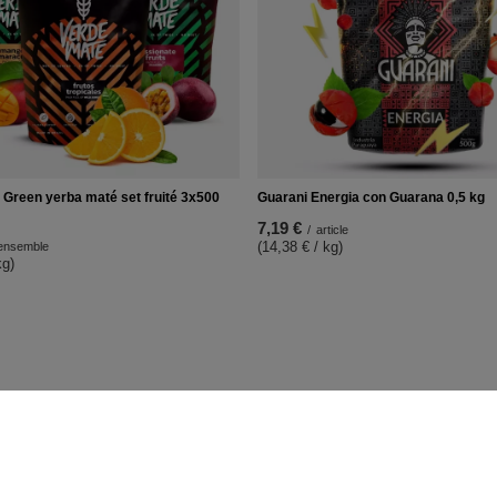
 Green yerba maté set fruité 3x500
Guarani Energia con Guarana 0,5 kg
7,19 €
/
article
(14,38 € / kg)
ensemble
kg)
e
Réglementations
les informations sur la boutique