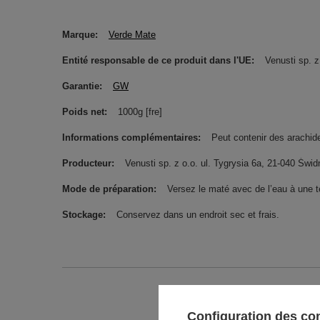
Marque
Verde Mate
Entité responsable de ce produit dans l'UE
Venusti sp. z
Garantie
GW
Poids net
1000g [fre]
Informations complémentaires
Peut contenir des arachides
Producteur
Venusti sp. z o.o. ul. Tygrysia 6a, 21-040 Ś
Mode de préparation
Versez le maté avec de l’eau à une 
Stockage
Conservez dans un endroit sec et frais.
Configuration des c