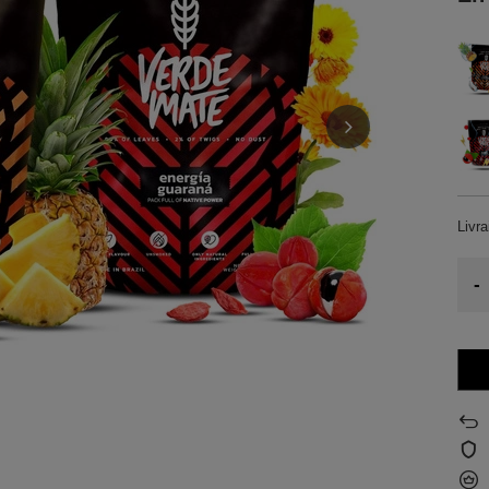
Livr
-