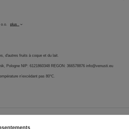
 o.o.
plus..
, d'autres fruits à coque et du lait.
widnik, Pologne NIP: 6121860348 REGON: 366578876 info@venusti.eu
température n’excédant pas 80°C.
GW
onsentements
GW