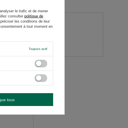
analyser le trafic et de mener
illez consulter
politique de
réciser les conditions de leur
re consentement à tout moment en
question
Toujours actif
que tous