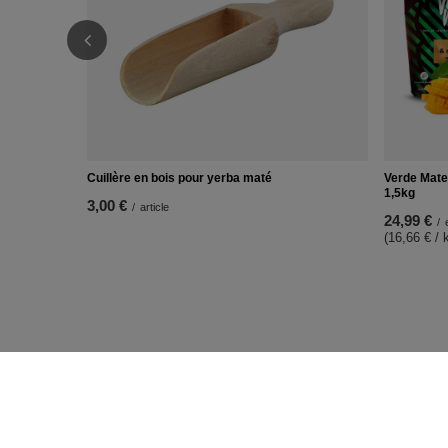
Cuillère en bois pour yerba maté
Verde Mate
1,5kg
3,00 €
/
article
24,99 €
/
(16,66 € / 
COMMANDES
Compt
Statut de la commande
s'inscrire