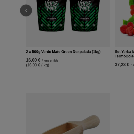
2 x 500g Verde Mate Green Despalada (1kg)
Set Yerba 
TermoCola
16,00 €
/
ensemble
37,23 €
(16,00 € / kg)
/