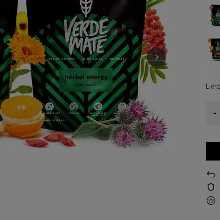
Livr
-