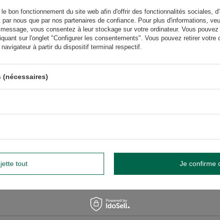
le bon fonctionnement du site web afin d'offrir des fonctionnalités sociales, d'
t par nous que par nos partenaires de confiance. Pour plus d'informations, veu
us besoin d'aide ? Avez-vous des
 message, vous consentez à leur stockage sur votre ordinateur. Vous pouvez p
questions ?
iquant sur l'onglet "Configurer les consentements". Vous pouvez retirer vot
Poser une 
avigateur à partir du dispositif terminal respectif.
et nous vous répondrons rapidement. Les questions et les
téressantes seront publiées pour que d'autres puissent les
consulter.
 (nécessaires)
ÉCRIRE VOTRE AVIS
Votre avis:
5/5
jette tout
Je confirme 
tre avis