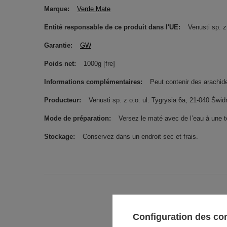
Marque
Verde Mate
Entité responsable de ce produit dans l'UE
Venusti sp. z
Garantie
GW
Poids net
1000g [fre]
Informations complémentaires
Peut contenir des arachides
Producteur
Venusti sp. z o.o. ul. Tygrysia 6a, 21-040 Ś
Mode de préparation
Versez le maté avec de l’eau à une 
Stockage
Conservez dans un endroit sec et frais.
Configuration des c