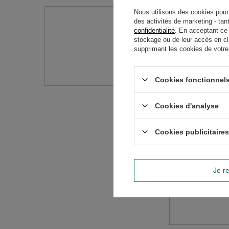
Nous utilisons des cookies pour 
des activités de marketing - tan
Avez-vo
confidentialité
. En acceptant ce
stockage ou de leur accès en cl
supprimant les cookies de votre n
Posez votre question 
réponses les plus in
Cookies fonctionnels
Cookies d'analyse
Cookies publicitaires
Je re
Contenu de vo