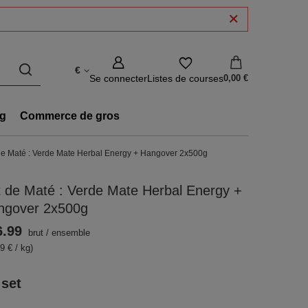
€
Se connecter
Listes de courses
0,00 €
g
Commerce de gros
de Maté : Verde Mate Herbal Energy + Hangover 2x500g
 de Maté : Verde Mate Herbal Energy +
ngover 2x500g
6.99
brut
/
ensemble
9 € / kg)
 set