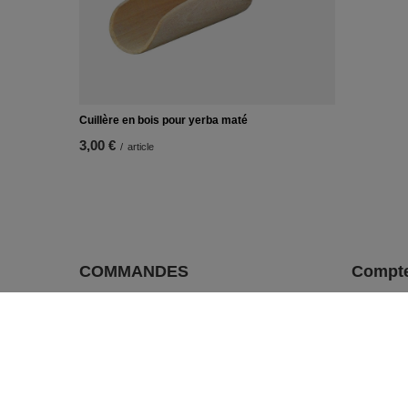
Cuillère en bois pour yerba maté
3,00 €
/
article
COMMANDES
Compt
Statut de la commande
s'inscrire
Suivi colis
Panier
Je veux déposer une réclamation sur le
Listes de
produit
Liste de 