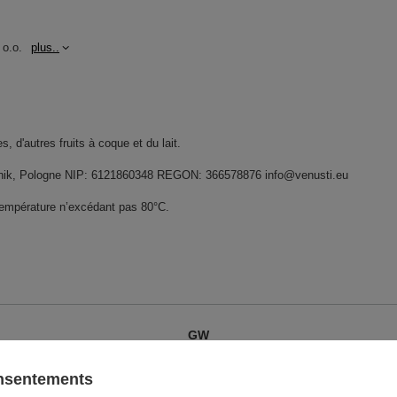
 o.o.
plus..
, d'autres fruits à coque et du lait.
widnik, Pologne NIP: 6121860348 REGON: 366578876 info@venusti.eu
température n’excédant pas 80°C.
GW
GW
onsentements