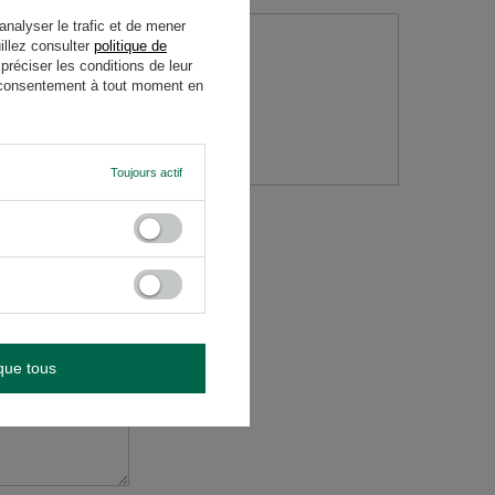
analyser le trafic et de mener
illez consulter
politique de
réciser les conditions de leur
re consentement à tout moment en
question
Toujours actif
que tous