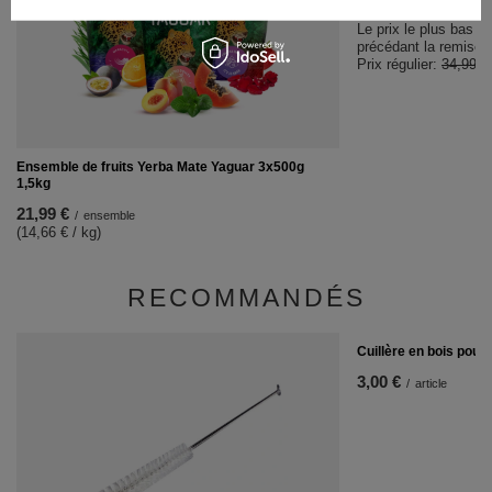
Le prix le plus bas d
précédant la remise:
Prix régulier:
34,99 €
Ensemble de fruits Yerba Mate Yaguar 3x500g
1,5kg
21,99 €
/
ensemble
(14,66 € / kg)
RECOMMANDÉS
Cuillère en bois pour
3,00 €
/
article