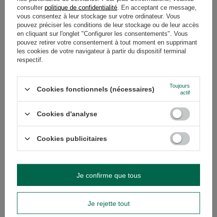
consulter
politique de confidentialité
. En acceptant ce message,
vous consentez à leur stockage sur votre ordinateur. Vous
GARANTIE
pouvez préciser les conditions de leur stockage ou de leur accès
en cliquant sur l'onglet "Configurer les consentements". Vous
pouvez retirer votre consentement à tout moment en supprimant
AVIS
(0)
les cookies de votre navigateur à partir du dispositif terminal
respectif.
Avez-vous besoin d'aide ? Avez-vous des
Toujours
Cookies fonctionnels (nécessaires)
questions ?
actif
Posez votre question et nous vous
répondrons rapidement. Les questions
Cookies d'analyse
Poser une question
et les réponses les plus intéressantes
seront publiées pour que d'autres
puissent les consulter.
Cookies publicitaires
VOIR AUSSI
Je confirme que tous
PROMOTION
Verde Mate Yaguar y
calebasse Coconut b
Je rejette tout
24,50 €
/
ensemble