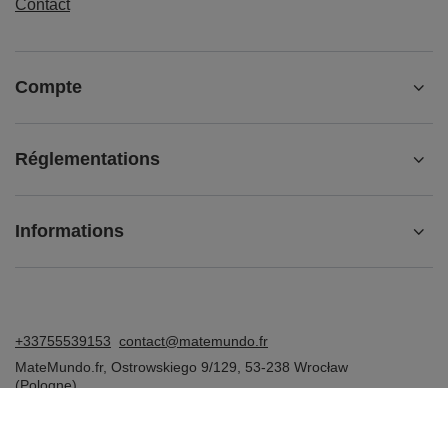
Contact
Compte
Réglementations
Informations
+33755539153
contact@matemundo.fr
MateMundo.fr
,
Ostrowskiego 9/129
,
53-238
Wrocław
(Pologne)