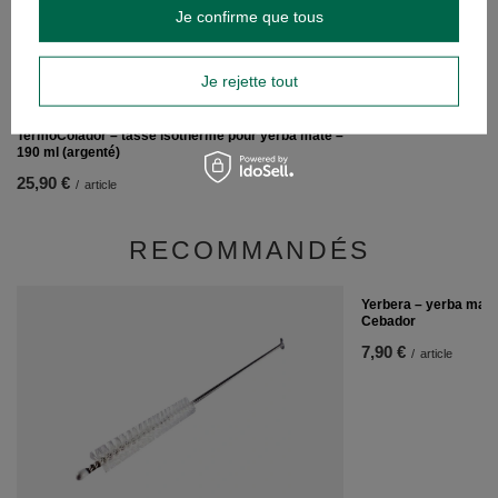
Je confirme que tous
Je rejette tout
TermoColador – tasse isotherme pour yerba maté –
190 ml (argenté)
25,90 €
/
article
RECOMMANDÉS
Yerbera – yerba mate/
Cebador
7,90 €
/
article