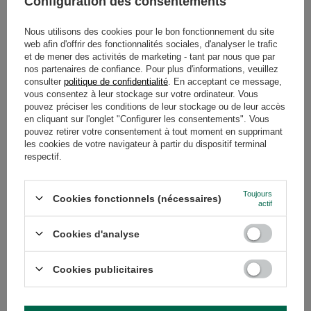
Configuration des consentements
GARANTIE
Nous utilisons des cookies pour le bon fonctionnement du site
AVIS
(0)
web afin d'offrir des fonctionnalités sociales, d'analyser le trafic
et de mener des activités de marketing - tant par nous que par
nos partenaires de confiance. Pour plus d'informations, veuillez
consulter
politique de confidentialité
. En acceptant ce message,
vous consentez à leur stockage sur votre ordinateur. Vous
Avez-vous besoin d'aide ? Avez-vous des
pouvez préciser les conditions de leur stockage ou de leur accès
questions ?
en cliquant sur l'onglet "Configurer les consentements". Vous
Posez votre question et nous vous
pouvez retirer votre consentement à tout moment en supprimant
répondrons rapidement. Les questions
les cookies de votre navigateur à partir du dispositif terminal
Poser une question
et les réponses les plus intéressantes
respectif.
seront publiées pour que d'autres
puissent les consulter.
Toujours
Cookies fonctionnels (nécessaires)
actif
VOIR AUSSI
Cookies d'analyse
Yerbomos X ALL IN O
thermos et bombilla e
Cookies publicitaires
24,99 €
/
article