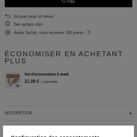
14
jours pour un retour
Des achats sûrs
Après l'achat, vous recevrez
100 points.
ÉCONOMISER EN ACHETANT
PLUS
Set d'accessoires à maté
21,99 €
/
ensemble
DESCRIPTION
DÉTAILS