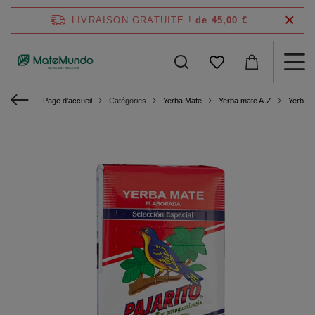
LIVRAISON GRATUITE !
de 45,00 €
Page d'accueil
Catégories
Yerba Mate
Yerba mate A-Z
Yerba M