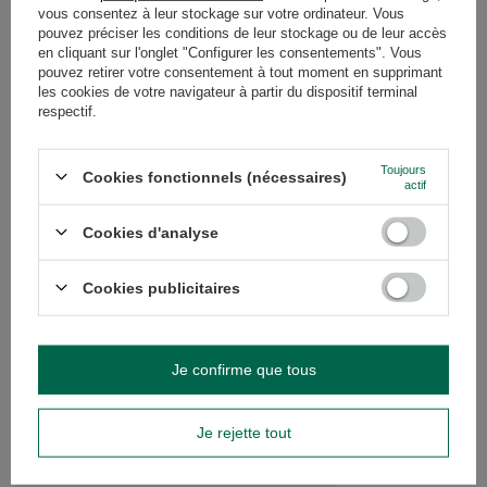
vous consentez à leur stockage sur votre ordinateur. Vous
pouvez préciser les conditions de leur stockage ou de leur accès
en cliquant sur l'onglet "Configurer les consentements". Vous
pouvez retirer votre consentement à tout moment en supprimant
les cookies de votre navigateur à partir du dispositif terminal
respectif.
Pajarito Elaborada Con Palo Tradicional 0,5 kg
9,90 €
Toujours
/
article
Cookies fonctionnels (nécessaires)
actif
(19,80 € / kg)
Cookies d'analyse
RECOMMANDÉS
PROMOTION
Cookies publicitaires
Selecta Elaborada Con
9,03 €
/
article
(9,03 € / kg)
Je confirme que tous
Le prix le plus bas d
précédant la remise:
Prix régulier:
12,90 €
Je rejette tout