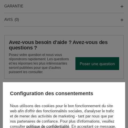
GARANTIE
AVIS
(0)
Avez-vous besoin d'aide ? Avez-vous des
questions ?
Posez votre question et nous vous
répondrons rapidement. Les questions
Poser une question
et les réponses les plus intéressantes
seront publiées pour que d'autres
puissent les consulter.
VOIR AUSSI
Configuration des consentements
Nous utilisons des cookies pour le bon fonctionnement du site
Pajarito Compuesta c
web afin d'offrir des fonctionnalités sociales, d'analyser le trafic
10,90 €
et de mener des activités de marketing - tant par nous que par
/
article
(21,80 € / kg)
nos partenaires de confiance. Pour plus d'informations, veuillez
consulter
politique de confidentialité
. En acceptant ce message,