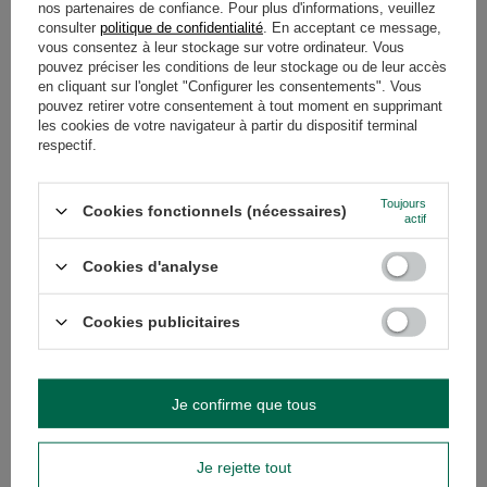
nos partenaires de confiance. Pour plus d'informations, veuillez
consulter
politique de confidentialité
. En acceptant ce message,
vous consentez à leur stockage sur votre ordinateur. Vous
pouvez préciser les conditions de leur stockage ou de leur accès
en cliquant sur l'onglet "Configurer les consentements". Vous
pouvez retirer votre consentement à tout moment en supprimant
les cookies de votre navigateur à partir du dispositif terminal
Pajarito Premium Despalada 0,5 kg
respectif.
11,40 €
/
article
(22,80 € / kg)
Toujours
Cookies fonctionnels (nécessaires)
actif
RECOMMANDÉS
Cookies d'analyse
Pajarito Compuesta c
Cookies publicitaires
10,90 €
/
article
(21,80 € / kg)
Je confirme que tous
Je rejette tout