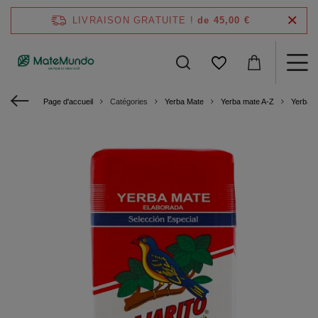
LIVRAISON GRATUITE !
de 45,00 €
Page d'accueil
Catégories
Yerba Mate
Yerba mate A-Z
Yerba M