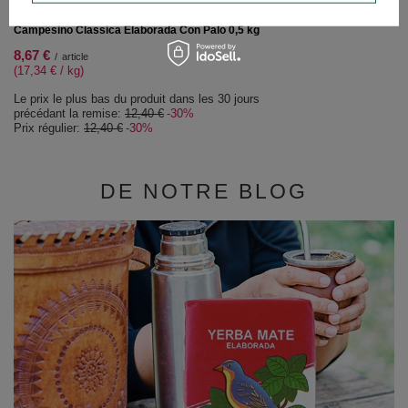
PROMOTION
Campesino Classica Elaborada Con Palo 0,5 kg
8,67 €
/
article
(17,34 € / kg)
Le prix le plus bas du produit dans les 30 jours
précédant la remise:
12,40 €
-30%
Prix régulier:
12,40 €
-30%
DE NOTRE BLOG