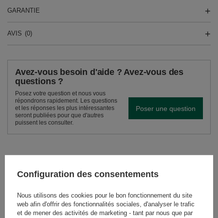
GARANTIE
AVIS
(0)
Avez-vous besoin d'aide ? Avez-vous des
questions ?
Posez votre question et nous vous
répondrons rapidement. Les questions
Poser une question
et les réponses les plus intéressantes
seront publiées pour que d'autres
puissent les consulter.
VOIR AUSSI
Configuration des consentements
Pajarito Compuesta c
Nous utilisons des cookies pour le bon fonctionnement du site
10,90 €
/
article
web afin d'offrir des fonctionnalités sociales, d'analyser le trafic
(21,80 € / kg)
et de mener des activités de marketing - tant par nous que par