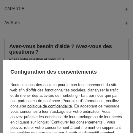
GARANTIE
AVIS
(0)
Avez-vous besoin d'aide ? Avez-vous des
questions ?
Posez votre question et nous vous
répondrons rapidement. Les questions
Poser une question
et les réponses les plus intéressantes
Configuration des consentements
seront publiées pour que d'autres
puissent les consulter.
Nous utilisons des cookies pour le bon fonctionnement du site
web afin d'offrir des fonctionnalités sociales, d'analyser le trafic
et de mener des activités de marketing - tant par nous que par
VOIR AUSSI
nos partenaires de confiance. Pour plus d'informations, veuillez
consulter
politique de confidentialité
. En acceptant ce message,
vous consentez à leur stockage sur votre ordinateur. Vous
Yerba Maté Set Guar
pouvez préciser les conditions de leur stockage ou de leur accès
Energia 500g
en cliquant sur l'onglet "Configurer les consentements". Vous
51,99 €
pouvez retirer votre consentement à tout moment en supprimant
/
ensemble
les cookies de votre navigateur à partir du dispositif terminal