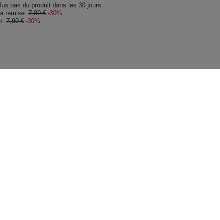
plus bas du produit dans les 30 jours
la remise:
7,90 €
-30%
er:
7,90 €
-30%
e
Réglementations
les informations sur la boutique
Livraison
 courses
des modes de paiement et des
commissions
produits achetés
Les conditions générales de vent
e des transactions
Déclaration de confidentialité
ses
Rétractation
'information
Gérer les cookies