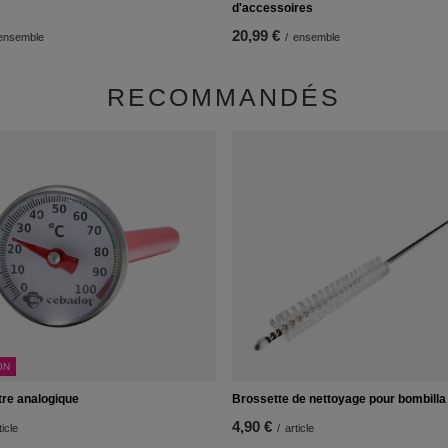
d'accessoires
20,99 €
ensemble
/
ensemble
RECOMMANDÉS
ON
re analogique
Brossette de nettoyage pour bombilla
4,90 €
ticle
/
article