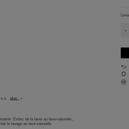
Livr
-
 o.o.
plus..
lisation. Évitez de la laver au lave-vaisselle.
Éviter le lavage au lave-vaisselle.