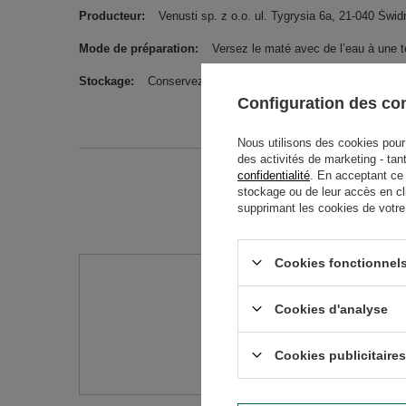
Producteur
Venusti sp. z o.o. ul. Tygrysia 6a, 21-040 Ś
Mode de préparation
Versez le maté avec de l’eau à une 
Stockage
Conservez dans un endroit sec et frais.
Configuration des c
Nous utilisons des cookies pour 
des activités de marketing - tan
confidentialité
. En acceptant ce
stockage ou de leur accès en cl
supprimant les cookies de votre n
Cookies fonctionnels
Avez-vo
Cookies d'analyse
Posez votre question 
réponses les plus in
Cookies publicitaires