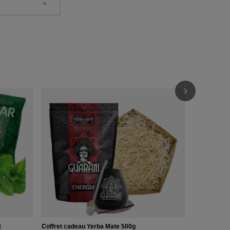
Verde Mate 
19,99 €
/
e
t
Coffret cadeau Yerba Mate 500g