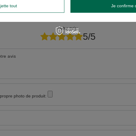
jette tout
Je confirme 
ÉCRIRE VOTRE AVIS
Votre avis:
5/5
tre avis
 propre photo de produit: