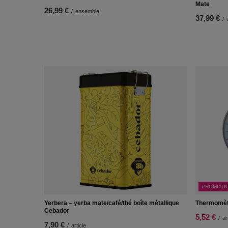
Mate
26,99 €
/
ensemble
37,99 €
/
PROMOTI
Yerbera – yerba mate/café/thé boîte métallique
Thermomèt
Cebador
5,52 €
/
ar
7,90 €
/
article