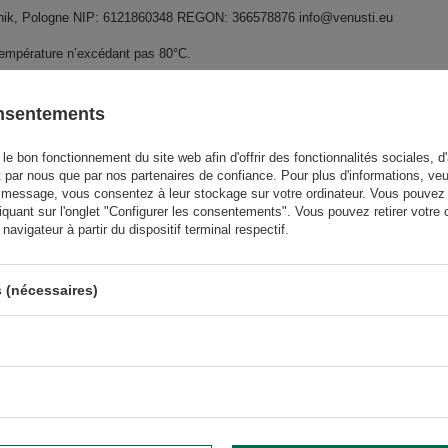
widnik, Pologne NIP: 6121860348 REGON: 366578876 info@venusti.eu
température n’excédant pas 80°C.
onsentements
le bon fonctionnement du site web afin d'offrir des fonctionnalités sociales, d'
t par nous que par nos partenaires de confiance. Pour plus d'informations, veu
 message, vous consentez à leur stockage sur votre ordinateur. Vous pouvez p
GW
iquant sur l'onglet "Configurer les consentements". Vous pouvez retirer vot
avigateur à partir du dispositif terminal respectif.
GW
 (nécessaires)
us besoin d'aide ? Avez-vous des
questions ?
Poser une 
et nous vous répondrons rapidement. Les questions et les
téressantes seront publiées pour que d'autres puissent les
consulter.