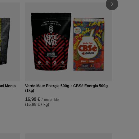
Set de Maté 
Échantillon
33,99 €
/
e
Verde Mate Energia 500g + CBSé Energia 500g
ani Menta
(1kg)
16,99 €
/
ensemble
(16,99 € / kg)