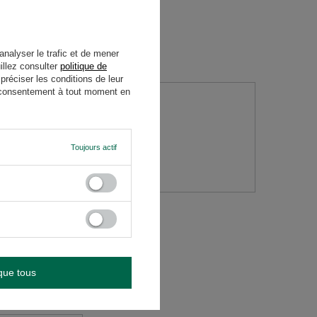
analyser le trafic et de mener
illez consulter
politique de
réciser les conditions de leur
re consentement à tout moment en
question
Toujours actif
que tous