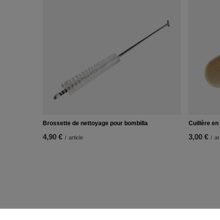
Brossette de nettoyage pour bombilla
Cuillère en
4,90 €
3,00 €
/
article
/
ar