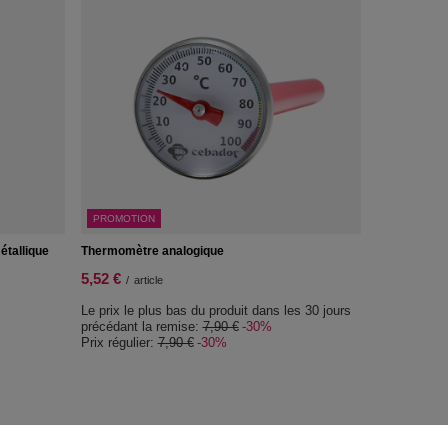
PROMOTION
étallique
Thermomètre analogique
5,52 €
/
article
Le prix le plus bas du produit dans les 30 jours
précédant la remise:
7,90 €
-30%
Prix régulier:
7,90 €
-30%