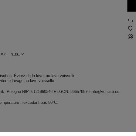
 o.o.
plus..
lisation. Évitez de la laver au lave-vaisselle.
Éviter le lavage au lave-vaisselle.
widnik, Pologne NIP: 6121860348 REGON: 366578876 info@venusti.eu
température n’excédant pas 80°C.