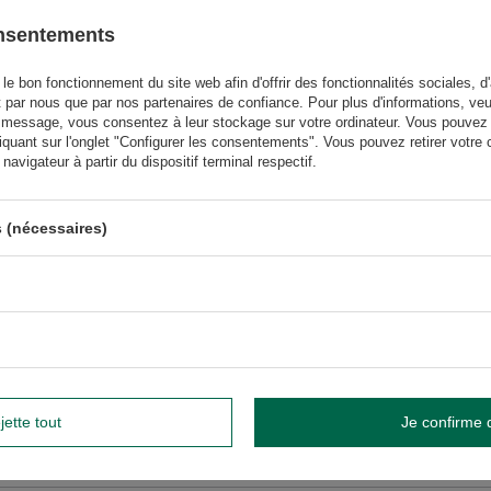
onsentements
GW
GW
le bon fonctionnement du site web afin d'offrir des fonctionnalités sociales, d'
t par nous que par nos partenaires de confiance. Pour plus d'informations, veu
 message, vous consentez à leur stockage sur votre ordinateur. Vous pouvez p
iquant sur l'onglet "Configurer les consentements". Vous pouvez retirer vot
avigateur à partir du dispositif terminal respectif.
us besoin d'aide ? Avez-vous des
questions ?
Poser une 
et nous vous répondrons rapidement. Les questions et les
 (nécessaires)
téressantes seront publiées pour que d'autres puissent les
consulter.
ÉCRIRE VOTRE AVIS
Votre avis:
jette tout
Je confirme 
5/5