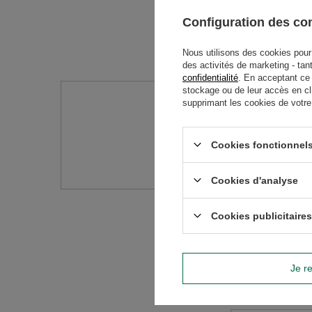
Configuration des c
Nous utilisons des cookies pour 
des activités de marketing - tan
confidentialité
. En acceptant ce
stockage ou de leur accès en cl
supprimant les cookies de votre n
Avez-vo
Posez votre question 
Cookies fonctionnels
réponses les plus in
Cookies d'analyse
Cookies publicitaires
Je re