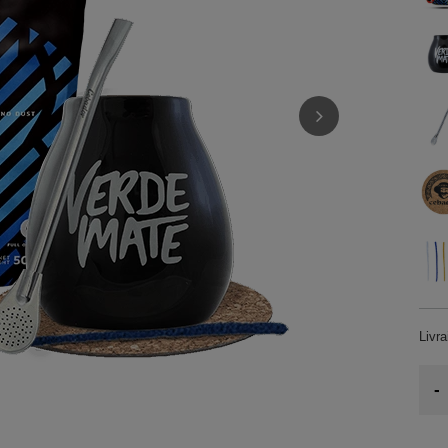
Livr
-