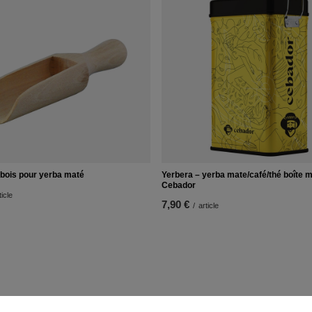
 bois pour yerba maté
Yerbera – yerba mate/café/thé boîte m
Cebador
ticle
7,90 €
/
article