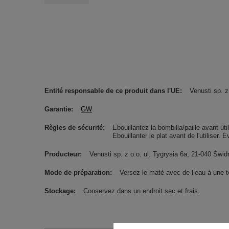
Entité responsable de ce produit dans l'UE
Venusti sp. z
Garantie
GW
Règles de sécurité
Ébouillantez la bombilla/paille avant uti
Ébouillanter le plat avant de l'utiliser. 
Producteur
Venusti sp. z o.o. ul. Tygrysia 6a, 21-040 Ś
Mode de préparation
Versez le maté avec de l’eau à une 
Stockage
Conservez dans un endroit sec et frais.