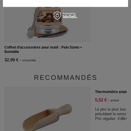
Coffret d’accessoires pour maté : Palo Santo +
Bombilla
32,99 €
/
ensemble
RECOMMANDÉS
PROMOTION
Thermomètre analog
5,52 €
/
article
Le prix le plus bas d
précédant la remise:
Prix régulier:
7,90 €