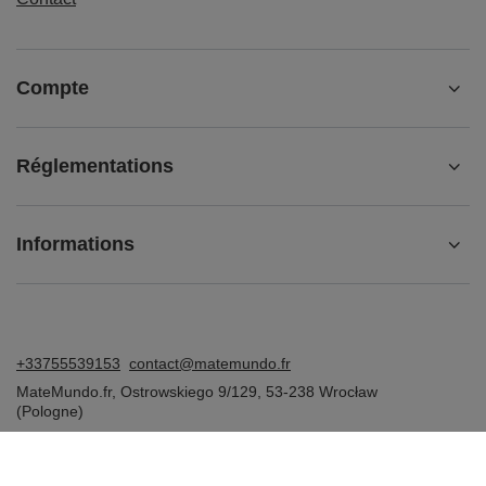
Compte
Réglementations
Informations
+33755539153
contact@matemundo.fr
MateMundo.fr
,
Ostrowskiego 9/129
,
53-238
Wrocław
(Pologne)