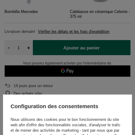
Bombilla Mercedes
Calebasse en céramique Celeste -
375 ml
Livraison
demain!
Vérifier les délais et les frais d'expédition
-
+
Ajouter au panier
Vous pouvez également acheter par l'intermédiaire de:
14
jours pour un retour
Des achats sûrs
Après l'achat, vous recevrez
706.66 points.
Configuration des consentements
Nous utilisons des cookies pour le bon fonctionnement du site
DESCRIPTION
web afin d'offrir des fonctionnalités sociales, d'analyser le trafic
et de mener des activités de marketing - tant par nous que par