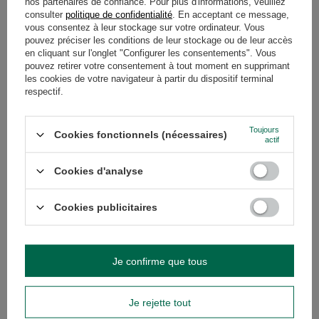
nos partenaires de confiance. Pour plus d'informations, veuillez
DÉTAILS
consulter
politique de confidentialité
. En acceptant ce message,
vous consentez à leur stockage sur votre ordinateur. Vous
GARANTIE
pouvez préciser les conditions de leur stockage ou de leur accès
en cliquant sur l'onglet "Configurer les consentements". Vous
pouvez retirer votre consentement à tout moment en supprimant
AVIS
(0)
les cookies de votre navigateur à partir du dispositif terminal
respectif.
Avez-vous besoin d'aide ? Avez-vous des
Toujours
Cookies fonctionnels (nécessaires)
actif
questions ?
Posez votre question et nous vous
Cookies d'analyse
répondrons rapidement. Les questions
Poser une question
et les réponses les plus intéressantes
seront publiées pour que d'autres
puissent les consulter.
Cookies publicitaires
VOIR AUSSI
Je confirme que tous
Yerba Maté Set POUR
Je rejette tout
52,20 €
/
ensemble