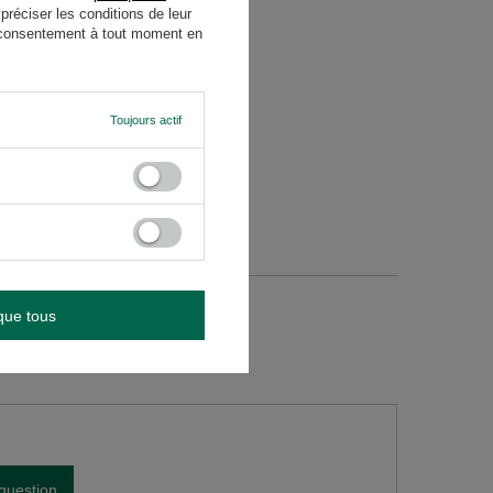
 dos du produit, à côté des
réciser les conditions de leur
re consentement à tout moment en
Toujours actif
que tous
question