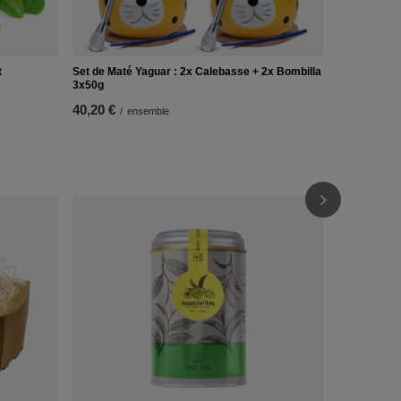
t
Set de Maté Yaguar : 2x Calebasse + 2x Bombilla
3x50g
40,20 €
/
ensemble
Brossette d
4,90 €
/
arti