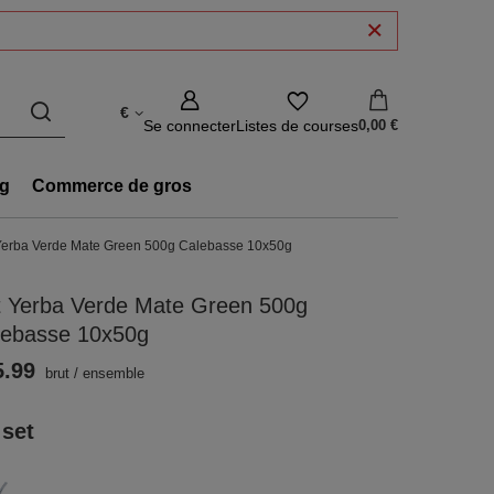
€
Se connecter
Listes de courses
0,00 €
g
Commerce de gros
Yerba Verde Mate Green 500g Calebasse 10x50g
t Yerba Verde Mate Green 500g
lebasse 10x50g
5.99
brut
/
ensemble
 set