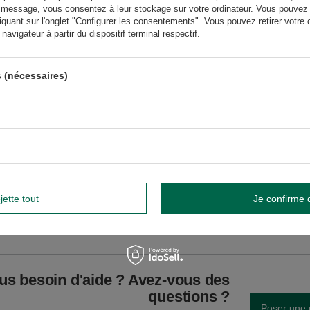
s des saveurs des échantillons de maté donnés se trouvent sur l'étiquette au
 message, vous consentez à leur stockage sur votre ordinateur. Vous pouvez p
ition.
iquant sur l'onglet "Configurer les consentements". Vous pouvez retirer vot
avigateur à partir du dispositif terminal respectif.
lisation. Évitez de la laver au lave-vaisselle.
Éviter le lavage au lave-vaisselle.
widnik, Pologne NIP: 6121860348 REGON: 366578876 info@venusti.eu
 (nécessaires)
température n’excédant pas 80°C.
GW
jette tout
Je confirme 
GW
us besoin d'aide ? Avez-vous des
questions ?
Poser une 